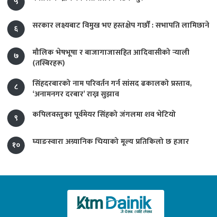
५
सरकार लक्ष्यबाट विमुख भए हस्तक्षेप गर्छौं : सभापति लामिछाने
६
मौलिक भेषभूषा र बाजागाजासहित आदिवासीको र्‍याली
७
(तस्बिरहरू)
सिंहदरबारको नाम परिवर्तन गर्न सांसद ढकालको प्रस्ताव,
८
‘अनामनगर दरबार’ राख्न सुझाव
कपिलवस्तुका पूर्वमेयर सिंहको जंगलमा शव भेटियो
९
घ्याङस्वारा अग्र्यानिक चियाको मूल्य प्रतिकिलो छ हजार
१०