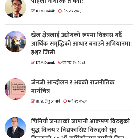
पहिला नागरिक त बनाैं!
KTM Dainik
जेठ २७ २०८३
खेल क्षेत्रलाई उद्योगको रूपमा विकास गर्दै
आर्थिक समृद्धिको आधार बनाउने अभियानमा:
इश्वर जिसी
KTM Dainik
वैशाख २५ २०८३
जेनजी आन्दोलन र अबको राजनीतिक
मार्गचित्र
प्रा. डा. ईन्दु आचार्य
भदौ २९ २०८२
चिनियाँ जनताको जापानी आक्रमण विरुद्दको
युद्ध विजय र विश्वफासिष्ट विरुद्दको युद्द