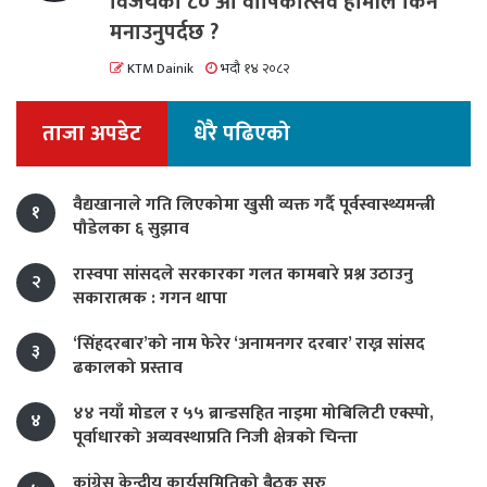
विजयको ८० औं वार्षिकोत्सव हामीले किन
मनाउनुपर्दछ ?
KTM Dainik
भदौ १४ २०८२
ताजा अपडेट
धेरै पढिएको
वैद्यखानाले गति लिएकोमा खुसी व्यक्त गर्दै पूर्वस्वास्थ्यमन्त्री
१
पौडेलका ६ सुझाव
रास्वपा सांसदले सरकारका गलत कामबारे प्रश्न उठाउनु
२
सकारात्मक : गगन थापा
‘सिंहदरबार’को नाम फेरेर ‘अनामनगर दरबार’ राख्न सांसद
३
ढकालको प्रस्ताव
४४ नयाँ मोडल र ५५ ब्रान्डसहित नाइमा मोबिलिटी एक्स्पो,
४
पूर्वाधारको अव्यवस्थाप्रति निजी क्षेत्रको चिन्ता
कांग्रेस केन्द्रीय कार्यसमितिको बैठक सुरु