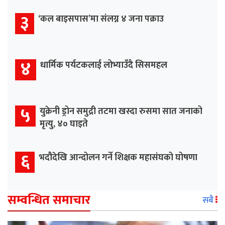
३
‘कल बाइसपास’मा संलग्न ४ जना पक्राउ
४
धार्मिक पर्यटकलाई लोभ्याउँदै सिसमहल
५
युक्रेनी ड्रोन समुद्री तटमा खस्दा रुसमा सात जनाको
मृत्यु, ४० घाइते
६
भदौदेखि आन्दोलन गर्ने शिक्षक महासंघको घोषणा
सम्वन्धित समाचार
सबै