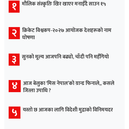
१
मौलिक संस्कृतिः खिर खाएर मनाइँदै साउन १५
२
क्रिकेट विश्वकप-२०२७ आयोजक देशहरूको नाम
घोषणा
३
सुनको मूल्य आजपनि बढ्यो, चाँदी पनि महँगियो
४
आज बेलुका ‘मिस नेपाल’को ग्रान्ड फिनाले,, कसले
जित्ला उपाधि ?
५
यस्तो छ आजका लागि विदेशी मुद्राको विनिमयदर