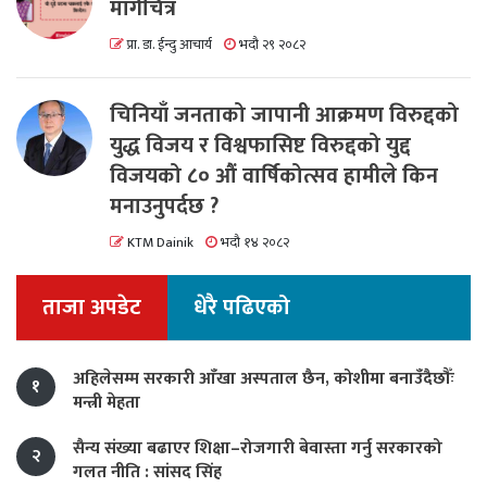
मार्गचित्र
प्रा. डा. ईन्दु आचार्य
भदौ २९ २०८२
चिनियाँ जनताको जापानी आक्रमण विरुद्दको
युद्ध विजय र विश्वफासिष्ट विरुद्दको युद्द
विजयको ८० औं वार्षिकोत्सव हामीले किन
मनाउनुपर्दछ ?
KTM Dainik
भदौ १४ २०८२
ताजा अपडेट
धेरै पढिएको
अहिलेसम्म सरकारी आँखा अस्पताल छैन, कोशीमा बनाउँदैछौँः
१
मन्त्री मेहता
सैन्य संख्या बढाएर शिक्षा–रोजगारी बेवास्ता गर्नु सरकारको
२
गलत नीति : सांसद सिंह