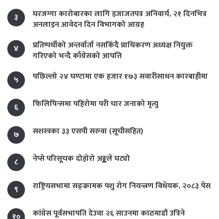
घरजग्गा कारोबारका लागि इजाजतपत्र अनिवार्य, २१ दिनभित्र
३
अनलाइन आवेदन दिन विभागको आग्रह
प्रतिष्पर्धीको अन्तर्वार्ता नसकिँदै प्राधिकरण अध्यक्ष नियुक्त
४
गरिएको भन्दै काँग्रेसको आपत्ति
पछिल्लो २४ घण्टामा एक हजार १७३ सवारीसाधन कारबाहीमा
५
फिलिपिन्समा पहिरोमा परी चार जनाको मृत्यु
६
सशस्त्रका ३३ एसपी सरुवा (सूचीसहित)
७
नेप्से परिसूचक दोहोरो अङ्कले घट्यो
८
राष्ट्रियसभामा सङ्क्रामक पशु रोग नियन्त्रण विधेयक, २०८३ पेस
९
कांग्रेस पूर्वसभापति देउवा २६ साउनमा काठमाडौं उत्रिने
१०