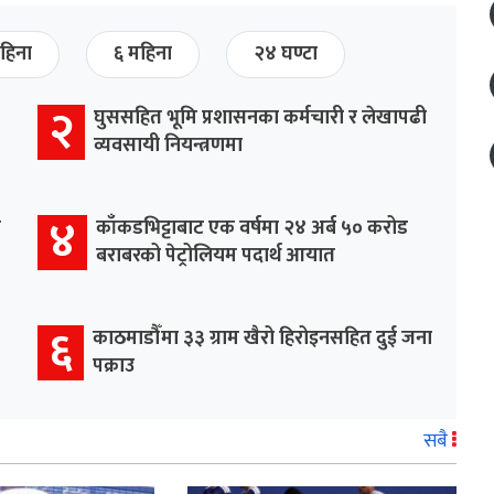
हिना
६ महिना
२४ घण्टा
२
घुससहित भूमि प्रशासनका कर्मचारी र लेखापढी
व्यवसायी नियन्त्रणमा
४
र
काँकडभिट्टाबाट एक वर्षमा २४ अर्ब ५० करोड
बराबरको पेट्रोलियम पदार्थ आयात
६
काठमाडौँमा ३३ ग्राम खैरो हिरोइनसहित दुई जना
पक्राउ
सबै