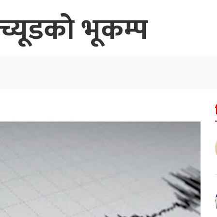
िच्यूडको भूकम्प