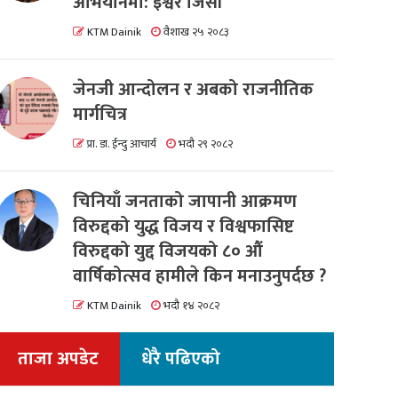
अभियानमा: इश्वर जिसी
KTM Dainik
वैशाख २५ २०८३
जेनजी आन्दोलन र अबको राजनीतिक
मार्गचित्र
प्रा. डा. ईन्दु आचार्य
भदौ २९ २०८२
चिनियाँ जनताको जापानी आक्रमण
विरुद्दको युद्ध विजय र विश्वफासिष्ट
विरुद्दको युद्द विजयको ८० औं
वार्षिकोत्सव हामीले किन मनाउनुपर्दछ ?
KTM Dainik
भदौ १४ २०८२
ताजा अपडेट
धेरै पढिएको