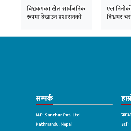
विश्वकपका खेल सार्वजनिक
एल निनोको 
रूपमा देखाउन प्रशासनको
विश्वभर च
अनुमति अनिवार्य
जोखिम बढ्
चेतावनी
सम्पर्क
हाम्
N.P. Sanchar Pvt. Ltd
प्रबन्
Kathmandu, Nepal
क्षेत्री