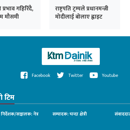
प्रभाव गहिरिँदै,
राष्ट्रपति ट्रम्पले प्रधानमन्त्री
रम मौसमी
मोदीलाई बोलाए ह्वाइट
ने डब्ल्युएमओको
हाउस
Facebook
Twitter
Youtube
रो टिम
ध निर्देशक/सञ्चालक: नेत्र
सम्पादक: चन्दा क्षेत्री
संवाददात