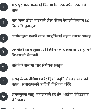
भरतपुर अस्पताललाई बिमामार्फत एक वर्षमा एक अर्ब
१
प्राप्त
मल किन्न जाँदा भारतको जेल परेका नेपाली किसान ३८
२
दिनपछि थुनामुक्त
आयोगद्वारा एलपी ग्यास आपूर्तिलाई सहज बनाउन आग्रह
३
एलपीजी ग्यास लुकाएर बिक्री गर्नेलाई कडा कारबाही गर्ने
४
विभागको चेतावनी
प्रतिनिधिसभामा चार विधेयक प्रस्तुत
५
संसद् बैठक बीचैमा छाडेर हिँड्ने प्रवृत्ति रोक्न रास्वपाको
६
पहल : सांसदहरूको हाजिरी विश्लेषण गरिँदै
जनकपुरमा साहु–महाजनको प्रदर्शन, भदौमा सिंहदरबार
७
घेर्ने चेतावनी