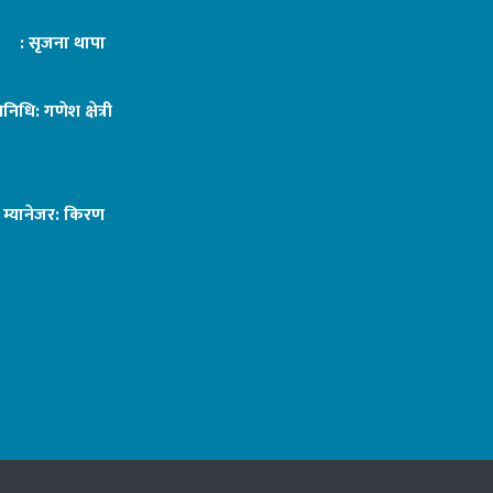
ट : सृजना थापा
तिनिधि: गणेश क्षेत्री
ङ म्यानेजर: किरण