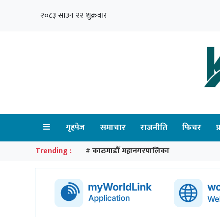
२०८३ साउन २२ शुक्रवार
गृहपेज
समाचार
राजनीति
फिचर
प
Trending :
काठमाडौँ महानगरपालिका
#