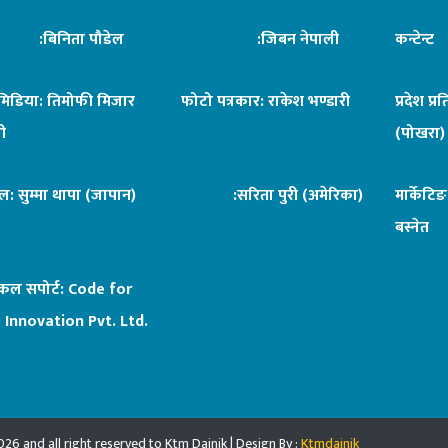
िनिता पौडेल
:जिबन नेपाली
कन्टेन्
िमिडिया: तिमोफी मिजार
फोटो पत्रकार: राकेश भण्डारी
प्रदेश प्र
ी
(पोखरा)
ल: सुम्मा थापा (जापान)
:सरिता पुरी (अमेरिका)
मार्केटि
बस्नेत
िकल सपोर्ट:
Code for
 Innovation Pvt. Ltd.
26 and all right reserved to Ktm Dainik | Design By :
Ktmdainik