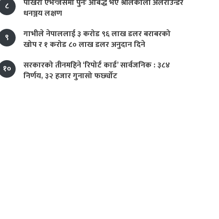
पोखरा एभेन्जर्समा पुनः आबद्ध भए श्रीलंकाली अलराउन्डर
८
धनञ्जय लक्षण
गाभीले नेपाललाई ३ करोड ९६ लाख डलर बराबरको
९
खोप र १ करोड ८० लाख डलर अनुदान दिने
सरकारको तीनमहिने ‘रिपोर्ट कार्ड’ सार्वजनिक : ३८४
१०
निर्णय, ३२ हजार गुनासो फर्छ्योट