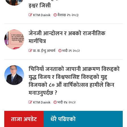
इश्वर जिसी
KTM Dainik
वैशाख २५ २०८३
जेनजी आन्दोलन र अबको राजनीतिक
मार्गचित्र
प्रा. डा. ईन्दु आचार्य
भदौ २९ २०८२
चिनियाँ जनताको जापानी आक्रमण विरुद्दको
युद्ध विजय र विश्वफासिष्ट विरुद्दको युद्द
विजयको ८० औं वार्षिकोत्सव हामीले किन
मनाउनुपर्दछ ?
KTM Dainik
भदौ १४ २०८२
ताजा अपडेट
धेरै पढिएको