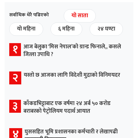
सर्वाधिक धेरै पढिएको
यो साता
यो महिना
६ महिना
२४ घण्टा
१
आज बेलुका ‘मिस नेपाल’को ग्रान्ड फिनाले,, कसले
जित्ला उपाधि ?
२
यस्तो छ आजका लागि विदेशी मुद्राको विनिमयदर
३
काँकडभिट्टाबाट एक वर्षमा २४ अर्ब ५० करोड
बराबरको पेट्रोलियम पदार्थ आयात
४
घुससहित भूमि प्रशासनका कर्मचारी र लेखापढी