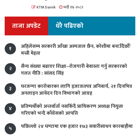
KTM Dainik
भदौ १४ २०८२
ताजा अपडेट
धेरै पढिएको
अहिलेसम्म सरकारी आँखा अस्पताल छैन, कोशीमा बनाउँदैछौँः
१
मन्त्री मेहता
सैन्य संख्या बढाएर शिक्षा–रोजगारी बेवास्ता गर्नु सरकारको
२
गलत नीति : सांसद सिंह
घरजग्गा कारोबारका लागि इजाजतपत्र अनिवार्य, २१ दिनभित्र
३
अनलाइन आवेदन दिन विभागको आग्रह
प्रतिष्पर्धीको अन्तर्वार्ता नसकिँदै प्राधिकरण अध्यक्ष नियुक्त
४
गरिएको भन्दै काँग्रेसको आपत्ति
पछिल्लो २४ घण्टामा एक हजार १७३ सवारीसाधन कारबाहीमा
५