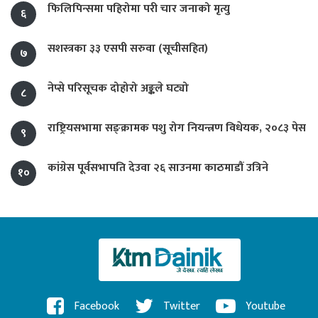
फिलिपिन्समा पहिरोमा परी चार जनाको मृत्यु
६
सशस्त्रका ३३ एसपी सरुवा (सूचीसहित)
७
नेप्से परिसूचक दोहोरो अङ्कले घट्यो
८
राष्ट्रियसभामा सङ्क्रामक पशु रोग नियन्त्रण विधेयक, २०८३ पेस
९
कांग्रेस पूर्वसभापति देउवा २६ साउनमा काठमाडौं उत्रिने
१०
Facebook
Twitter
Youtube