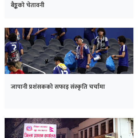
बैङ्कको चेतावनी
जापानी प्रशंसकको सफाइ संस्कृति चर्चामा