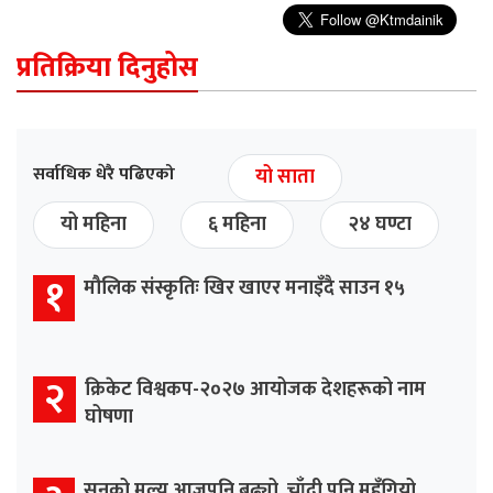
प्रतिक्रिया दिनुहोस
सर्वाधिक धेरै पढिएको
यो साता
यो महिना
६ महिना
२४ घण्टा
१
मौलिक संस्कृतिः खिर खाएर मनाइँदै साउन १५
२
क्रिकेट विश्वकप-२०२७ आयोजक देशहरूको नाम
घोषणा
सुनको मूल्य आजपनि बढ्यो, चाँदी पनि महँगियो