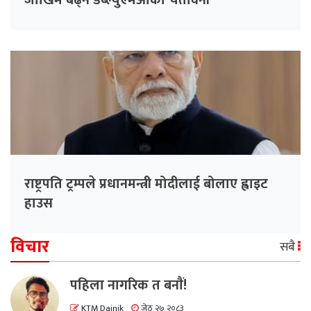
जोखिम बढ्ने डब्ल्युएमओको चेतावनी
राष्ट्रपति ट्रम्पले प्रधानमन्त्री मोदीलाई बोलाए ह्वाइट
हाउस
विचार
सबै
पहिला नागरिक त बनाैं!
KTM Dainik
जेठ २७ २०८३