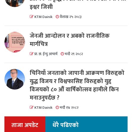
इश्वर जिसी
KTM Dainik
वैशाख २५ २०८३
जेनजी आन्दोलन र अबको राजनीतिक
मार्गचित्र
प्रा. डा. ईन्दु आचार्य
भदौ २९ २०८२
चिनियाँ जनताको जापानी आक्रमण विरुद्दको
युद्ध विजय र विश्वफासिष्ट विरुद्दको युद्द
विजयको ८० औं वार्षिकोत्सव हामीले किन
मनाउनुपर्दछ ?
KTM Dainik
भदौ १४ २०८२
ताजा अपडेट
धेरै पढिएको