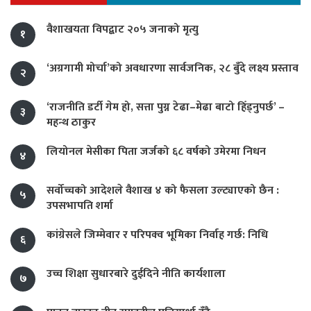
वैशाखयता विपद्बाट २०५ जनाको मृत्यु
१
‘अग्रगामी मोर्चा’को अवधारणा सार्वजनिक, २८ बुँदे लक्ष्य प्रस्ताव
२
‘राजनीति डर्टी गेम हो, सत्ता पुग्न टेढा–मेढा बाटो हिँड्नुपर्छ’ –
३
महन्थ ठाकुर
लियोनल मेसीका पिता जर्जको ६८ वर्षको उमेरमा निधन
४
सर्वोच्चको आदेशले वैशाख ४ को फैसला उल्ट्याएको छैन :
५
उपसभापति शर्मा
कांग्रेसले जिम्मेवार र परिपक्व भूमिका निर्वाह गर्छ: निधि
६
उच्च शिक्षा सुधारबारे दुईदिने नीति कार्यशाला
७