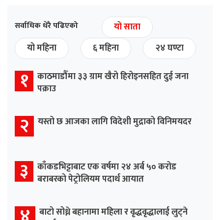
सर्वाधिक धेरै पढिएको
यो साता
यो महिना
६ महिना
२४ घण्टा
१
काठमाडौँमा ३३ ग्राम खैरो हिरोइनसहित दुई जना
पक्राउ
२
यस्तो छ आजका लागि विदेशी मुद्राको विनिमयदर
३
काँकडभिट्टाबाट एक वर्षमा २४ अर्ब ५० करोड
बराबरको पेट्रोलियम पदार्थ आयात
४
बाटो सोध्ने बहानामा महिला र वृद्धवृद्धालाई लुट्ने