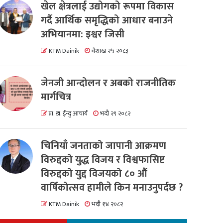
खेल क्षेत्रलाई उद्योगको रूपमा विकास
गर्दै आर्थिक समृद्धिको आधार बनाउने
अभियानमा: इश्वर जिसी
KTM Dainik
वैशाख २५ २०८३
जेनजी आन्दोलन र अबको राजनीतिक
मार्गचित्र
प्रा. डा. ईन्दु आचार्य
भदौ २९ २०८२
चिनियाँ जनताको जापानी आक्रमण
विरुद्दको युद्ध विजय र विश्वफासिष्ट
विरुद्दको युद्द विजयको ८० औं
वार्षिकोत्सव हामीले किन मनाउनुपर्दछ ?
KTM Dainik
भदौ १४ २०८२