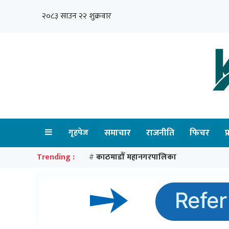
२०८३ साउन २२ शुक्रवार
गृहपेज
समाचार
राजनीति
फिचर
प
Trending :
काठमाडौँ महानगरपालिका
#