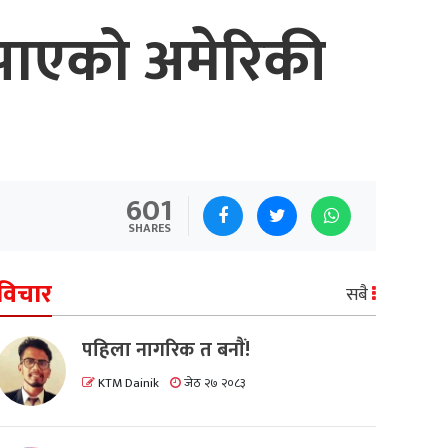
पाएको अमेरिकी
601
SHARES
विचार
सबै
पहिला नागरिक त बनाैं!
KTM Dainik
जेठ २७ २०८३