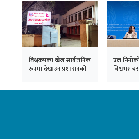
विश्वकपका खेल सार्वजनिक
एल निनोको 
रूपमा देखाउन प्रशासनको
विश्वभर च
अनुमति अनिवार्य
जोखिम बढ्
चेतावनी