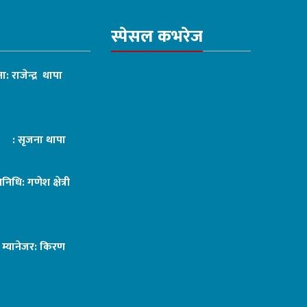
स्पेसल कभरेज
ा: राजेन्द्र थापा
ट : सृजना थापा
तिनिधि: गणेश क्षेत्री
ङ म्यानेजर: किरण