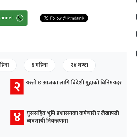
hannel
हिना
६ महिना
२४ घण्टा
२
यस्तो छ आजका लागि विदेशी मुद्राको विनिमयदर
४
घुससहित भूमि प्रशासनका कर्मचारी र लेखापढी
व्यवसायी नियन्त्रणमा