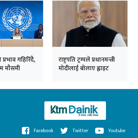
प्रभाव गहिरिँदै,
राष्ट्रपति ट्रम्पले प्रधानमन्त्री
रम मौसमी
मोदीलाई बोलाए ह्वाइट
ने डब्ल्युएमओको
हाउस
Facebook
Twitter
Youtube