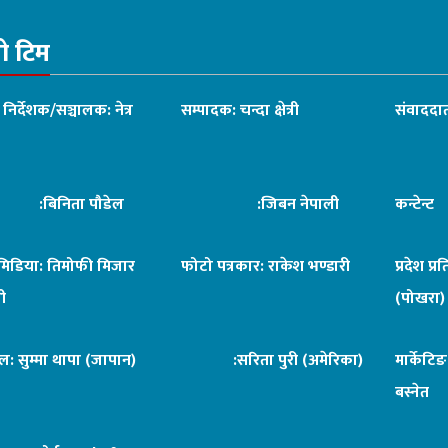
रो टिम
ध निर्देशक/सञ्चालक: नेत्र
सम्पादक: चन्दा क्षेत्री
संवाददात
िनिता पौडेल
:जिबन नेपाली
कन्टेन्
िमिडिया: तिमोफी मिजार
फोटो पत्रकार: राकेश भण्डारी
प्रदेश प्र
ी
(पोखरा)
ल: सुम्मा थापा (जापान)
:सरिता पुरी (अमेरिका)
मार्केटि
बस्नेत