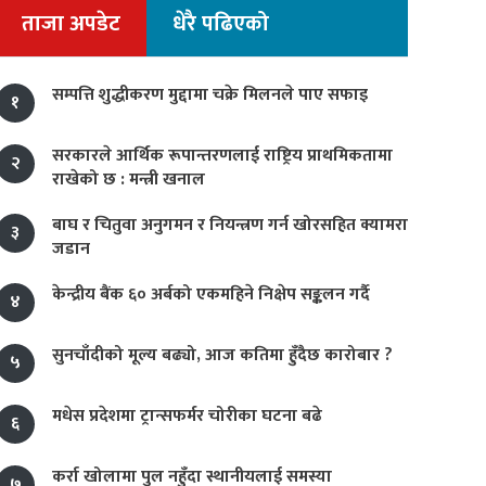
ताजा अपडेट
धेरै पढिएको
सम्पत्ति शुद्धीकरण मुद्दामा चक्रे मिलनले पाए सफाइ
१
सरकारले आर्थिक रूपान्तरणलाई राष्ट्रिय प्राथमिकतामा
२
राखेको छ : मन्त्री खनाल
बाघ र चितुवा अनुगमन र नियन्त्रण गर्न खोरसहित क्यामरा
३
जडान
केन्द्रीय बैंक ६० अर्बको एकमहिने निक्षेप सङ्कलन गर्दै
४
सुनचाँदीको मूल्य बढ्यो, आज कतिमा हुँदैछ कारोबार ?
५
मधेस प्रदेशमा ट्रान्सफर्मर चोरीका घटना बढे
६
कर्रा खोलामा पुल नहुँदा स्थानीयलाई समस्या
७