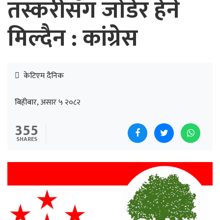
तस्करीसँग जोडेर हेर्न
मिल्दैन : कांग्रेस
केटिएम दैनिक
बिहीबार, असार ५ २०८२
355
SHARES