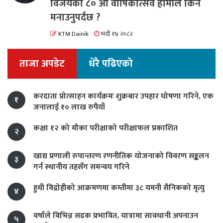
विजयको ८० औं वार्षिकोत्सव हामीले किन
मनाउनुपर्दछ ?
KTM Dainik
भदौ १४ २०८२
ताजा अपडेट
धेरै पढिएको
करदाता प्रोत्साहन कार्यक्रमः शुक्रबार उपहार घोषणा गरिने, एक
१
जनालाई १० लाख रुपैयाँ
कक्षा १२ को मौका परीक्षाको परीक्षाफल प्रकाशित
२
खाद्य प्रणाली रुपान्तरण रणनीतिक योजनाको विवरण सङ्कलन
३
गर्न स्थानीय तहसँग समन्वय गरिने
हुथी विद्रोहीको आक्रमणमा कम्तीमा ३८ यमनी सैनिकको मृत्यु
४
वर्षाले विभिन्न सडक प्रभावित, यात्रामा सावधानी अपनाउन
५