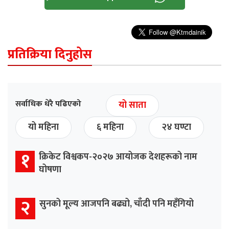
प्रतिक्रिया दिनुहोस
सर्वाधिक धेरै पढिएको
यो साता
यो महिना
६ महिना
२४ घण्टा
१
क्रिकेट विश्वकप-२०२७ आयोजक देशहरूको नाम
घोषणा
२
सुनको मूल्य आजपनि बढ्यो, चाँदी पनि महँगियो