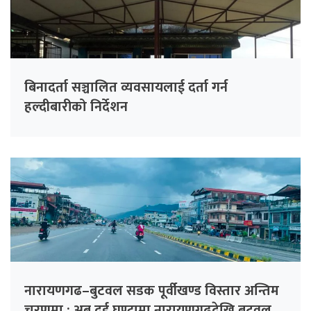
बिनादर्ता सञ्चालित व्यवसायलाई दर्ता गर्न
हल्दीबारीको निर्देशन
नारायणगढ–बुटवल सडक पूर्वीखण्ड विस्तार अन्तिम
चरणमा : अब दुई घण्टामा नारायणगढदेखि बुटवल