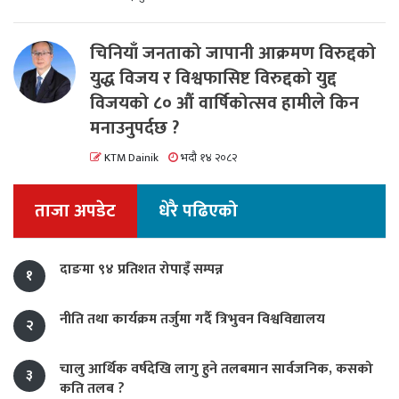
चिनियाँ जनताको जापानी आक्रमण विरुद्दको
युद्ध विजय र विश्वफासिष्ट विरुद्दको युद्द
विजयको ८० औं वार्षिकोत्सव हामीले किन
मनाउनुपर्दछ ?
KTM Dainik
भदौ १४ २०८२
ताजा अपडेट
धेरै पढिएको
दाङमा ९४ प्रतिशत रोपाइँ सम्पन्न
१
नीति तथा कार्यक्रम तर्जुमा गर्दै त्रिभुवन विश्वविद्यालय
२
चालु आर्थिक वर्षदेखि लागु हुने तलबमान सार्वजनिक, कसको
३
कति तलब ?