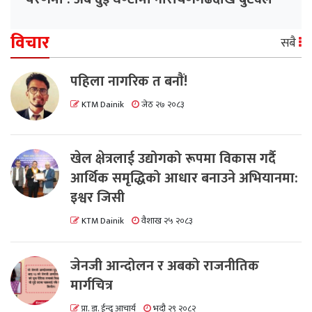
विचार
सबै
पहिला नागरिक त बनाैं!
KTM Dainik
जेठ २७ २०८३
खेल क्षेत्रलाई उद्योगको रूपमा विकास गर्दै
आर्थिक समृद्धिको आधार बनाउने अभियानमा:
इश्वर जिसी
KTM Dainik
वैशाख २५ २०८३
जेनजी आन्दोलन र अबको राजनीतिक
मार्गचित्र
प्रा. डा. ईन्दु आचार्य
भदौ २९ २०८२