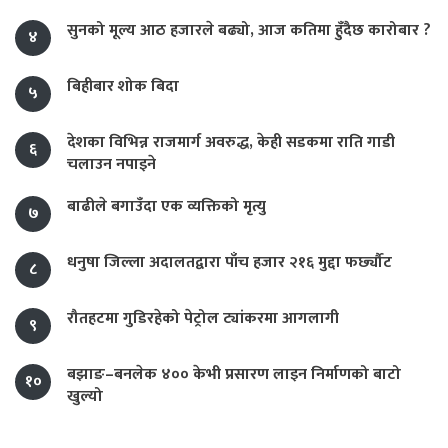
सुनको मूल्य आठ हजारले बढ्यो, आज कतिमा हुँदैछ कारोबार ?
४
बिहीबार शोक बिदा
५
देशका विभिन्न राजमार्ग अवरुद्ध, केही सडकमा राति गाडी
६
चलाउन नपाइने
बाढीले बगाउँदा एक व्यक्तिको मृत्यु
७
धनुषा जिल्ला अदालतद्वारा पाँच हजार २१६ मुद्दा फर्छ्यौट
८
रौतहटमा गुडिरहेको पेट्रोल ट्यांकरमा आगलागी
९
बझाङ–बनलेक ४०० केभी प्रसारण लाइन निर्माणको बाटो
१०
खुल्यो