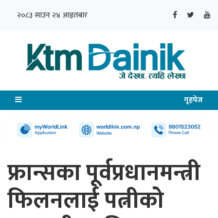
२०८३ साउन २४ आइतबार
गृहपेज
फ्रान्सका पूर्वप्रधानमन्त्री
फिलनलाई पत्नीको