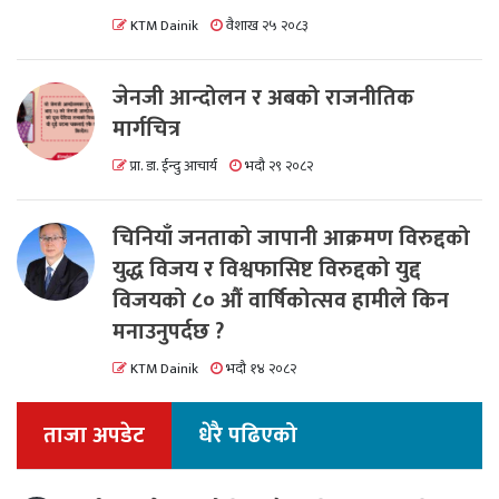
KTM Dainik
वैशाख २५ २०८३
जेनजी आन्दोलन र अबको राजनीतिक
मार्गचित्र
प्रा. डा. ईन्दु आचार्य
भदौ २९ २०८२
चिनियाँ जनताको जापानी आक्रमण विरुद्दको
युद्ध विजय र विश्वफासिष्ट विरुद्दको युद्द
विजयको ८० औं वार्षिकोत्सव हामीले किन
मनाउनुपर्दछ ?
KTM Dainik
भदौ १४ २०८२
ताजा अपडेट
धेरै पढिएको