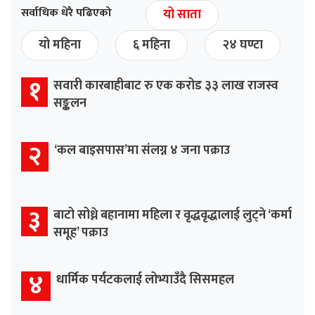
सर्वाधिक धेरै पढिएको
यो साता
यो महिना
६ महिना
२४ घण्टा
१
सवारी कारबाहीबाट रु एक करोड ३३ लाख राजस्व
सङ्कलन
२
‘कल बाइसपास’मा संलग्न ४ जना पक्राउ
३
बाटो सोध्ने बहानामा महिला र वृद्धवृद्धालाई लुट्ने ‘कर्मा
समूह’ पक्राउ
४
धार्मिक पर्यटकलाई लोभ्याउँदै सिसमहल