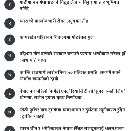
माडीमा २५ मेघावाटको विद्युत् लैजान निकुञ्जमा तार भूमिगत
१
गरिँदै
ग्यासको कालोबजारी रोक्न अनुगमन तीव्र
२
फापरखेत पहिरोको विकल्पमा मोटरेबल पुल
३
प्रदेशमा तीन दलको सरकार बनाउने प्रस्ताव अस्वीकार गरेका हौँ
४
: सभापति थापा
कान्ति राजमार्ग स्तरोन्नतिमा ५० प्रतिशत प्रगति, समयमै सक्ने
५
निर्माण कम्पनीको दाबी
नेपालको पहिलो ‘कमेडी एक्ट’ रियालिटी शो ‘सुपर कमेडी लिग’
६
घोषणा, राजेश हमाल मुख्य निर्णायक
सिठी फुकेर मात्र ट्राफिक व्यवस्थापन र दुर्घटना न्यूनीकरण हुँदैन
७
: ट्राफिक प्रहरी
भारत चीन र अमेरिकाका नेपाल स्थित राजदूतलाई अलगअलग
८