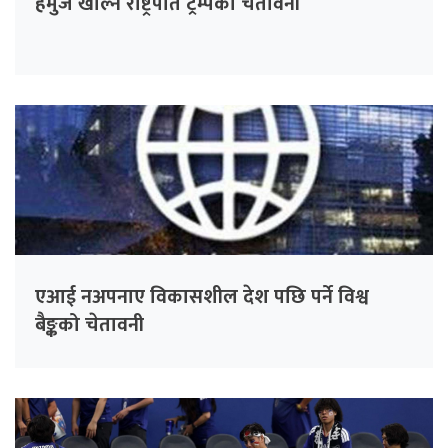
हर्मुज खोल्न राष्ट्रपति ट्रम्पको चेतावनी
एआई नअपनाए विकासशील देश पछि पर्ने विश्व
बैङ्कको चेतावनी