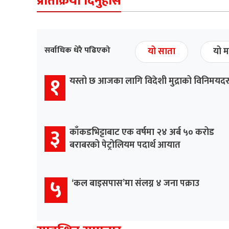
प्रतिक्रिया दिनुहोस
सर्वाधिक धेरै पढिएको
यो साता
यो म
१
यस्तो छ आजका लागि विदेशी मुद्राको विनिमयद
३
काँकडभिट्टाबाट एक वर्षमा २४ अर्ब ५० करोड
बराबरको पेट्रोलियम पदार्थ आयात
५
‘कल बाइसपास’मा संलग्न ४ जना पक्राउ