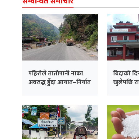
सम्वन्धित समाचार
पहिरोले तातोपानी नाका
बिदाको दि
अवरुद्ध हुँदा आयात–निर्यात
खुलेपछि राष
ठप्प
बनाउन स