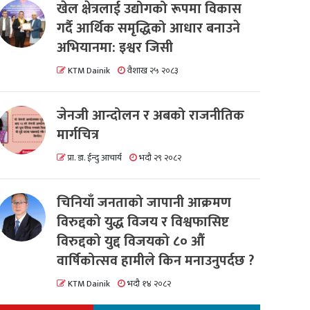
खेल क्षेत्रलाई उद्योगको रूपमा विकास
गर्दै आर्थिक समृद्धिको आधार बनाउने
अभियानमा: इश्वर जिसी
KTM Dainik
वैशाख २५ २०८३
जेनजी आन्दोलन र अबको राजनीतिक
मार्गचित्र
प्रा. डा. ईन्दु आचार्य
भदौ २९ २०८२
चिनियाँ जनताको जापानी आक्रमण
विरुद्दको युद्ध विजय र विश्वफासिष्ट
विरुद्दको युद्द विजयको ८० औं
वार्षिकोत्सव हामीले किन मनाउनुपर्दछ ?
KTM Dainik
भदौ १४ २०८२