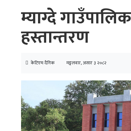
म्याग्दे गाउँपालि
हस्तान्तरण
केटिएम दैनिक
मङ्गलवार, असार ३ २०८२