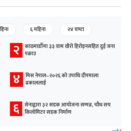
हिना
६ महिना
२४ घण्टा
२
र
काठमाडौँमा ३३ ग्राम खैरो हिरोइनसहित दुई जना
पक्राउ
४
मिस नेपाल–२०२६ को उपाधि दीपमाला
ढकाललाई
६
सेनाद्वारा ३२ सडक आयोजना सम्पन्न, चौध सय
किलोमिटर सडक निर्माण