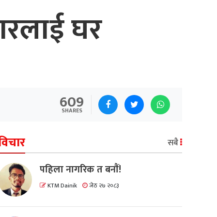
िवारलाई घर
609
SHARES
विचार
सबै
पहिला नागरिक त बनाैं!
KTM Dainik
जेठ २७ २०८३