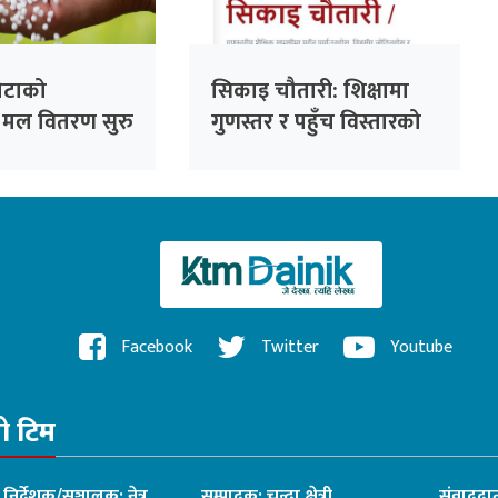
ोटाको
सिकाइ चौतारी: शिक्षामा
 मल वितरण सुरु
गुणस्तर र पहुँच विस्तारको
डिजिटल यात्रा
Facebook
Twitter
Youtube
रो टिम
ध निर्देशक/सञ्चालक: नेत्र
सम्पादक: चन्दा क्षेत्री
संवाददात