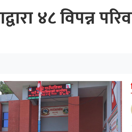
काद्वारा ४८ विपन्न पर