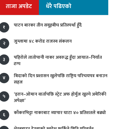
ताजा अपडेट
धेरै पढिएको
पाटन बारका तीन समूहबीच प्रतिस्पर्धा हुँदै
१
जुम्लामा ४८ करोड राजस्व संकलन
२
पहिरोले तातोपानी नाका अवरुद्ध हुँदा आयात–निर्यात
३
ठप्प
बिदाको दिन प्रशासन खुलेपछि राष्ट्रिय परिचयपत्र बनाउन
४
सहज
‘इरान–ओमान वार्तापछि स्ट्रेट अफ होर्मुज खुल्ने अमेरिकी
५
अपेक्षा’
काँकरभिट्टा नाकाबाट व्यापार घाटा ४० प्रतिशतले बढ्यो
६
शेरबहादुर देउवाको स्वदेश फर्किने मिति परिवर्तन