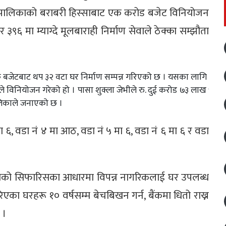
पालिकाको बराबरी हिस्साबाट एक करोड बजेट विनियोजन
९६ मा म्याग्दे मूलबाराही निर्माण सेवाले ठेक्का सम्झौता
क बजेटबाट थप ३२ वटा घर निर्माण सम्पन्न गरिएको छ । यसका लागि रु.
विनियोजन गरेको हो । पासा शुक्ला जेभीले रु. दुई करोड ७३ लाख ५९
ालिकाले जनाएको छ ।
 ६, वडा नं ४ मा आठ, वडा नं ५ मा ६, वडा नं ६ मा ६ र वडा
धित वडाको सिफारिसका आधारमा विपन्न नागरिकलाई घर उपलब्ध
का घरहरू १० वर्षसम्म बेचबिखन गर्न, बैंकमा धितो राख्न
 ।