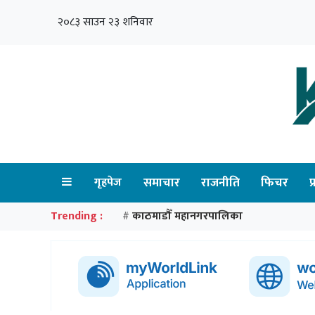
२०८३ साउन २३ शनिवार
गृहपेज
समाचार
राजनीति
फिचर
प
Trending :
काठमाडौँ महानगरपालिका
#