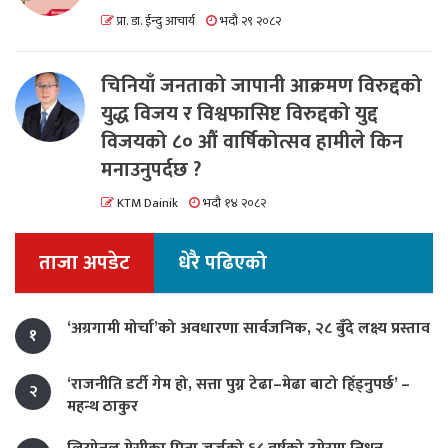
प्रा. डा. ईन्दु आचार्य
भदौ २९ २०८२
चिनियाँ जनताको जापानी आक्रमण विरुद्दको
युद्ध विजय र विश्वफासिष्ट विरुद्दको युद्द
विजयको ८० औं वार्षिकोत्सव हामीले किन
मनाउनुपर्दछ ?
KTM Dainik
भदौ १४ २०८२
ताजा अपडेट
धेरै पढिएको
‘अग्रगामी मोर्चा’को अवधारणा सार्वजनिक, २८ बुँदे लक्ष्य प्रस्ताव
१
‘राजनीति डर्टी गेम हो, सत्ता पुग्न टेढा–मेढा बाटो हिँड्नुपर्छ’ –
२
महन्थ ठाकुर