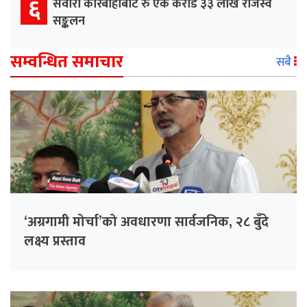
६
सवारी कारबाहीबाट रु एक करोड ३३ लाख राजस्व
सङ्कलन
सम्वन्धित समाचार
सबै
‘अग्रगामी मोर्चा’को अवधारणा सार्वजनिक, २८ बुँदे
लक्ष्य प्रस्ताव