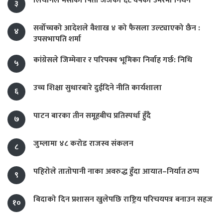
लियोनल मेसीका पिता जर्जको ६८ वर्षको उमेरमा निधन
३
सर्वोच्चको आदेशले वैशाख ४ को फैसला उल्ट्याएको छैन :
४
उपसभापति शर्मा
कांग्रेसले जिम्मेवार र परिपक्व भूमिका निर्वाह गर्छ: निधि
५
उच्च शिक्षा सुधारबारे दुईदिने नीति कार्यशाला
६
पाटन बारका तीन समूहबीच प्रतिस्पर्धा हुँदै
७
जुम्लामा ४८ करोड राजस्व संकलन
८
पहिरोले तातोपानी नाका अवरुद्ध हुँदा आयात–निर्यात ठप्प
९
बिदाको दिन प्रशासन खुलेपछि राष्ट्रिय परिचयपत्र बनाउन सहज
१०