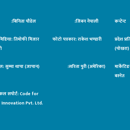
िनिता पौडेल
:जिबन नेपाली
कन्टेन्
िमिडिया: तिमोफी मिजार
फोटो पत्रकार: राकेश भण्डारी
प्रदेश प्र
ी
(पोखरा)
ल: सुम्मा थापा (जापान)
:सरिता पुरी (अमेरिका)
मार्केटि
बस्नेत
िकल सपोर्ट:
Code for
 Innovation Pvt. Ltd.