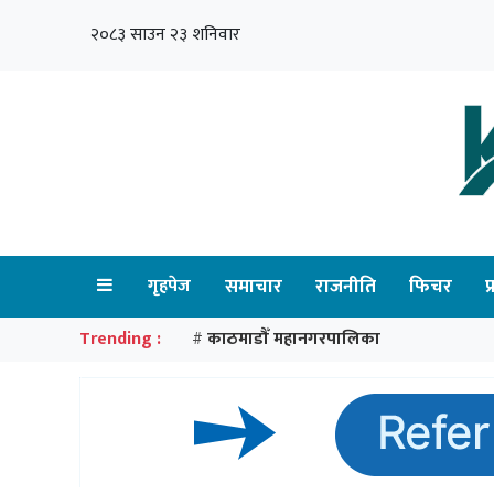
२०८३ साउन २३ शनिवार
गृहपेज
समाचार
राजनीति
फिचर
प
Trending :
काठमाडौँ महानगरपालिका
#