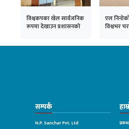
विश्वकपका खेल सार्वजनिक
एल निनोको 
रूपमा देखाउन प्रशासनको
विश्वभर च
अनुमति अनिवार्य
जोखिम बढ्
चेतावनी
सम्पर्क
हाम्
N.P. Sanchar Pvt. Ltd
प्रबन्