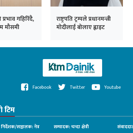
प्रभाव गहिरिँदै,
राष्ट्रपति ट्रम्पले प्रधानमन्त्री
रम मौसमी
मोदीलाई बोलाए ह्वाइट
ने डब्ल्युएमओको
हाउस
Facebook
Twitter
Youtube
रो टिम
ध निर्देशक/सञ्चालक: नेत्र
सम्पादक: चन्दा क्षेत्री
संवाददात