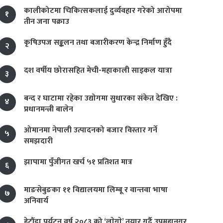
कालीकोटमा चिकित्सकलाई दुर्व्यवहार गरेको आरोपमा
१
तीन जना पक्राउ
कृषिउपज सङ्कलन तथा बजारीकरण केन्द्र निर्माण हुँदै
२
दश वर्षीय छोरासहित मेची-महाकाली साइकल यात्रा
३
बन्द र घाटामा रहेका उद्योगमा सुधारका संकेत देखिए :
४
प्रधानमन्त्री बालेन
ओमानमा नेपाली उत्पादनको बजार विस्तार गर्ने
५
समझदारी
झापामा पुँजीगत खर्च ५१ प्रतिशत मात्र
६
माङसेबुङका ११ विद्यालयमा लिम्बू र वान्तवा भाषा
७
अनिवार्य
हेटौंडा पर्यटन वर्ष २०८३ को ‘लाेगाे’ तयार गर्दै उपमहानगर