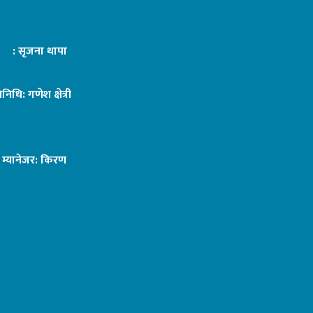
ट : सृजना थापा
तिनिधि: गणेश क्षेत्री
ङ म्यानेजर: किरण