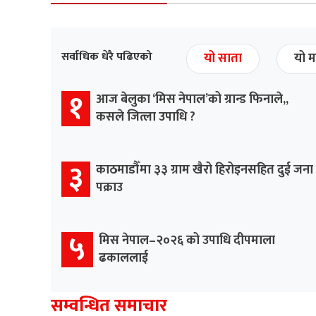
सर्वाधिक धेरै पढिएको
यो साता
यो म
१
आज बेलुका ‘मिस नेपाल’को ग्रान्ड फिनाले,,
कसले जित्ला उपाधि ?
३
काठमाडौँमा ३३ ग्राम खैरो हिरोइनसहित दुई जना
पक्राउ
५
मिस नेपाल–२०२६ को उपाधि दीपमाला
ढकाललाई
सम्वन्धित समाचार