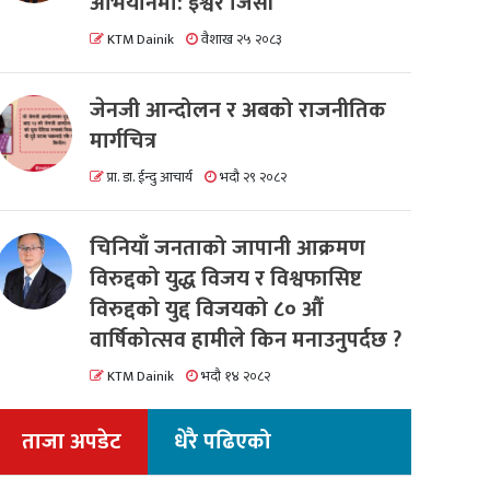
अभियानमा: इश्वर जिसी
KTM Dainik
वैशाख २५ २०८३
जेनजी आन्दोलन र अबको राजनीतिक
मार्गचित्र
प्रा. डा. ईन्दु आचार्य
भदौ २९ २०८२
चिनियाँ जनताको जापानी आक्रमण
विरुद्दको युद्ध विजय र विश्वफासिष्ट
विरुद्दको युद्द विजयको ८० औं
वार्षिकोत्सव हामीले किन मनाउनुपर्दछ ?
KTM Dainik
भदौ १४ २०८२
ताजा अपडेट
धेरै पढिएको