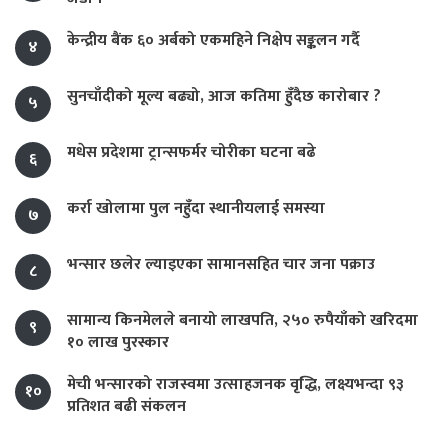
केन्द्रीय बैंक ६० अर्बको एकमहिने निक्षेप सङ्कलन गर्दै
४
सुनचाँदीको मूल्य बढ्यो, आज कतिमा हुँदैछ कारोबार ?
५
मधेस प्रदेशमा ट्रान्सफर्मर चोरीका घटना बढे
६
कर्रा खोलामा पुल नहुँदा स्थानीयलाई समस्या
७
भन्सार छलेर ल्याइएका सामानसहित चार जना पक्राउ
८
सामान्य किनमेलले बनायो लाखपति, २५० रुपैयाँको खरिदमा
९
१० लाख पुरस्कार
मेची भन्सारको राजस्वमा उत्साहजनक वृद्धि, लक्ष्यभन्दा ९३
१०
प्रतिशत बढी संकलन