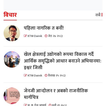
विचार
सबै
पहिला नागरिक त बनाैं!
KTM Dainik
जेठ २७ २०८३
खेल क्षेत्रलाई उद्योगको रूपमा विकास गर्दै
आर्थिक समृद्धिको आधार बनाउने अभियानमा:
इश्वर जिसी
KTM Dainik
वैशाख २५ २०८३
जेनजी आन्दोलन र अबको राजनीतिक
मार्गचित्र
प्रा. डा. ईन्दु आचार्य
भदौ २९ २०८२