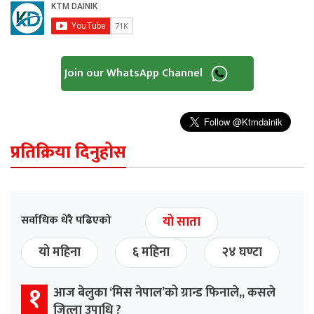
Join our WhatsApp Channel
प्रतिक्रिया दिनुहोस
सर्वाधिक धेरै पढिएको
यो साता
यो महिना
६ महिना
२४ घण्टा
१
आज बेलुका ‘मिस नेपाल’को ग्रान्ड फिनाले,, कसले
जित्ला उपाधि ?