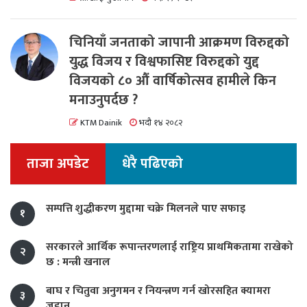
चिनियाँ जनताको जापानी आक्रमण विरुद्दको
युद्ध विजय र विश्वफासिष्ट विरुद्दको युद्द
विजयको ८० औं वार्षिकोत्सव हामीले किन
मनाउनुपर्दछ ?
KTM Dainik
भदौ १४ २०८२
ताजा अपडेट
धेरै पढिएको
सम्पत्ति शुद्धीकरण मुद्दामा चक्रे मिलनले पाए सफाइ
१
सरकारले आर्थिक रूपान्तरणलाई राष्ट्रिय प्राथमिकतामा राखेको
२
छ : मन्त्री खनाल
बाघ र चितुवा अनुगमन र नियन्त्रण गर्न खोरसहित क्यामरा
३
जडान