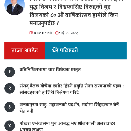
युद्ध विजय र विश्वफासिष्ट विरुद्दको युद्द
विजयको ८० औं वार्षिकोत्सव हामीले किन
मनाउनुपर्दछ ?
KTM Dainik
भदौ १४ २०८२
ताजा अपडेट
धेरै पढिएको
प्रतिनिधिसभामा चार विधेयक प्रस्तुत
१
संसद् बैठक बीचैमा छाडेर हिँड्ने प्रवृत्ति रोक्न रास्वपाको पहल :
२
सांसदहरूको हाजिरी विश्लेषण गरिँदै
जनकपुरमा साहु–महाजनको प्रदर्शन, भदौमा सिंहदरबार घेर्ने
३
चेतावनी
पोखरा एभेन्जर्समा पुनः आबद्ध भए श्रीलंकाली अलराउन्डर
४
धनञ्जय लक्षण