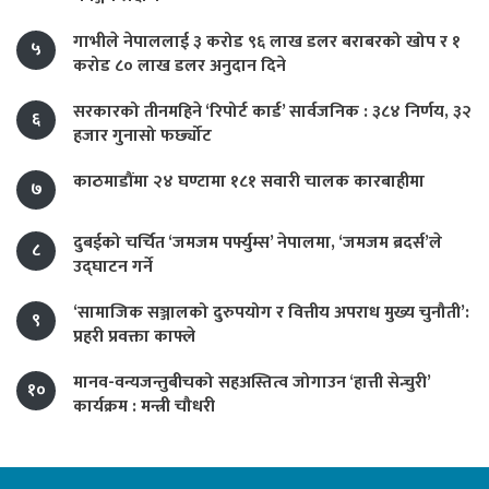
गाभीले नेपाललाई ३ करोड ९६ लाख डलर बराबरको खोप र १
५
करोड ८० लाख डलर अनुदान दिने
सरकारको तीनमहिने ‘रिपोर्ट कार्ड’ सार्वजनिक : ३८४ निर्णय, ३२
६
हजार गुनासो फर्छ्योट
काठमाडौंमा २४ घण्टामा १८१ सवारी चालक कारबाहीमा
७
दुबईको चर्चित ‘जमजम पर्फ्युम्स’ नेपालमा, ‘जमजम ब्रदर्स’ले
८
उद्घाटन गर्ने
‘सामाजिक सञ्जालको दुरुपयोग र वित्तीय अपराध मुख्य चुनौती’:
९
प्रहरी प्रवक्ता काफ्ले
मानव-वन्यजन्तुबीचको सहअस्तित्व जोगाउन ‘हात्ती सेन्चुरी’
१०
कार्यक्रम : मन्त्री चौधरी