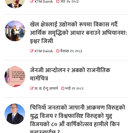
KTM Dainik
जेठ २७ २०८३
खेल क्षेत्रलाई उद्योगको रूपमा विकास गर्दै
आर्थिक समृद्धिको आधार बनाउने अभियानमा:
इश्वर जिसी
KTM Dainik
वैशाख २५ २०८३
जेनजी आन्दोलन र अबको राजनीतिक
मार्गचित्र
प्रा. डा. ईन्दु आचार्य
भदौ २९ २०८२
चिनियाँ जनताको जापानी आक्रमण विरुद्दको
युद्ध विजय र विश्वफासिष्ट विरुद्दको युद्द
विजयको ८० औं वार्षिकोत्सव हामीले किन
मनाउनुपर्दछ ?