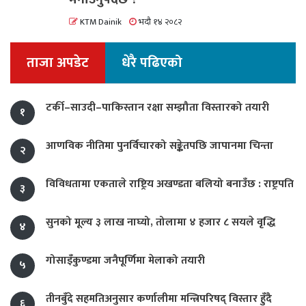
KTM Dainik
भदौ १४ २०८२
ताजा अपडेट
धेरै पढिएको
टर्की–साउदी–पाकिस्तान रक्षा सम्झौता विस्तारको तयारी
१
आणविक नीतिमा पुनर्विचारको सङ्केतपछि जापानमा चिन्ता
२
विविधतामा एकताले राष्ट्रिय अखण्डता बलियो बनाउँछ : राष्ट्रपति
३
सुनको मूल्य ३ लाख नाघ्यो, तोलामा ४ हजार ८ सयले वृद्धि
४
गोसाइँकुण्डमा जनैपूर्णिमा मेलाको तयारी
५
तीनबुँदे सहमतिअनुसार कर्णालीमा मन्त्रिपरिषद् विस्तार हुँदै
६