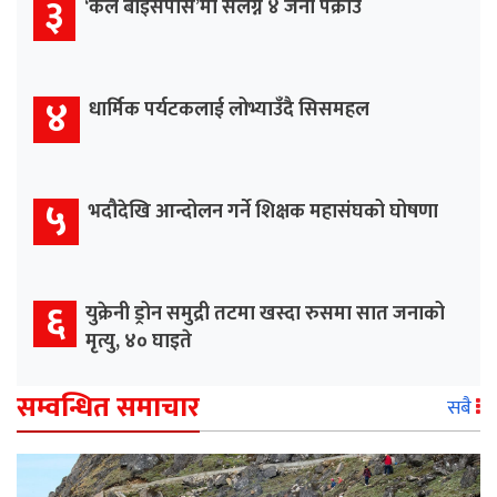
३
‘कल बाइसपास’मा संलग्न ४ जना पक्राउ
४
धार्मिक पर्यटकलाई लोभ्याउँदै सिसमहल
५
भदौदेखि आन्दोलन गर्ने शिक्षक महासंघको घोषणा
६
युक्रेनी ड्रोन समुद्री तटमा खस्दा रुसमा सात जनाको
मृत्यु, ४० घाइते
सम्वन्धित समाचार
सबै