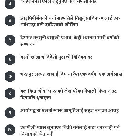
कहिलेकाहीँ एक्लै लड्नुपर्छः प्रधानमन्त्री साह
३
आइपिपीसँगको नयाँ सहमतिले विद्युत् प्राधिकरणलाई एक
४
अर्बभन्दा बढी दायित्वको जोखिम
देशभर मनसुनी वायुको प्रभाव, केही स्थानमा भारी वर्षाको
५
सम्भावना
यस्तो छ आज विदेशी मुद्राको विनिमय दर
६
भरतपुर अस्पताललाई बिमामार्फत एक वर्षमा एक अर्ब प्राप्त
७
मल किन्न जाँदा भारतको जेल परेका नेपाली किसान ३८
८
दिनपछि थुनामुक्त
आयोगद्वारा एलपी ग्यास आपूर्तिलाई सहज बनाउन आग्रह
९
एलपीजी ग्यास लुकाएर बिक्री गर्नेलाई कडा कारबाही गर्ने
१०
विभागको चेतावनी