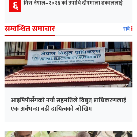
६
मिस नेपाल–२०२६ को उपाधि दीपमाला ढकाललाई
सम्वन्धित समाचार
सबै
आइपिपीसँगको नयाँ सहमतिले विद्युत् प्राधिकरणलाई
एक अर्बभन्दा बढी दायित्वको जोखिम