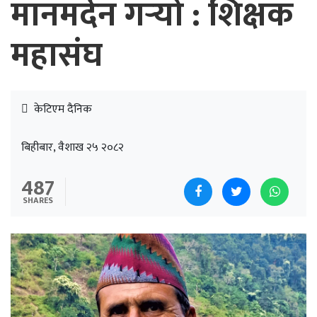
मानमर्दन गर्‍यो : शिक्षक
महासंघ
केटिएम दैनिक
बिहीबार, वैशाख २५ २०८२
487
SHARES