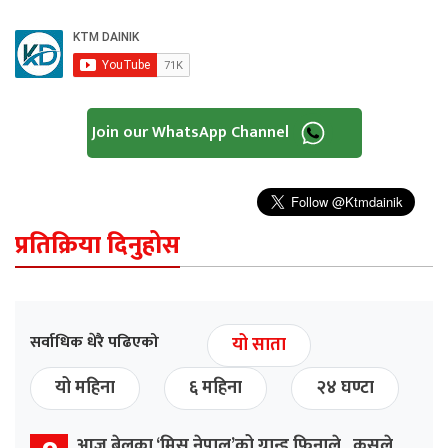
Join our WhatsApp Channel
प्रतिक्रिया दिनुहोस
सर्वाधिक धेरै पढिएको
यो साता
यो महिना
६ महिना
२४ घण्टा
आज बेलुका ‘मिस नेपाल’को ग्रान्ड फिनाले,, कसले