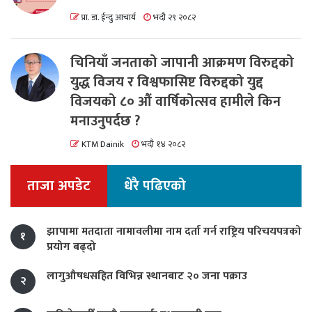
प्रा. डा. ईन्दु आचार्य
भदौ २९ २०८२
चिनियाँ जनताको जापानी आक्रमण विरुद्दको
युद्ध विजय र विश्वफासिष्ट विरुद्दको युद्द
विजयको ८० औं वार्षिकोत्सव हामीले किन
मनाउनुपर्दछ ?
KTM Dainik
भदौ १४ २०८२
ताजा अपडेट
धेरै पढिएको
झापामा मतदाता नामावलीमा नाम दर्ता गर्न राष्ट्रिय परिचयपत्रको
१
प्रयोग बढ्दो
लागुऔषधसहित विभिन्न स्थानबाट २० जना पक्राउ
२