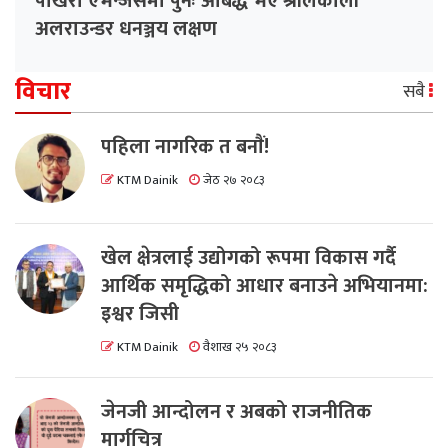
पोखरा एभेन्जर्समा पुनः आबद्ध भए श्रीलंकाली
अलराउन्डर धनञ्जय लक्षण
विचार
सबै
पहिला नागरिक त बनाैं!
KTM Dainik
जेठ २७ २०८३
खेल क्षेत्रलाई उद्योगको रूपमा विकास गर्दै
आर्थिक समृद्धिको आधार बनाउने अभियानमा:
इश्वर जिसी
KTM Dainik
वैशाख २५ २०८३
जेनजी आन्दोलन र अबको राजनीतिक
मार्गचित्र