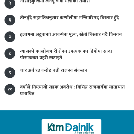
गोसाइँकुण्डमा जनैपूर्णिमा मेलाको तयारी
५
तीनबुँदे सहमतिअनुसार कर्णालीमा मन्त्रिपरिषद् विस्तार हुँदै
६
इलाममा अदुवाको आकर्षक मूल्य, खेती विस्तार गर्दै किसान
७
ग्यासको कालोबजारी रोक्न उपत्यकाका डिपोमा सादा
८
पोसाकका प्रहरी खटाइने
चार अर्ब ९३ करोड बढी राजस्व संकलन
९
वर्षाले निम्त्यायो सडक अवरोध : विभिन्न राजमार्गमा यातायात
१०
प्रभावित