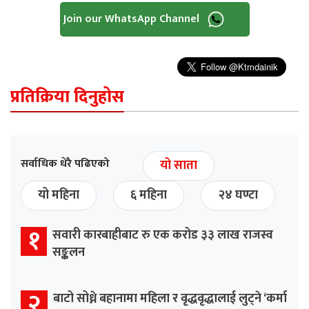
Join our WhatsApp Channel
प्रतिक्रिया दिनुहोस
सर्वाधिक धेरै पढिएको
यो साता
यो महिना
६ महिना
२४ घण्टा
१
सवारी कारबाहीबाट रु एक करोड ३३ लाख राजस्व
सङ्कलन
२
बाटो सोध्ने बहानामा महिला र वृद्धवृद्धालाई लुट्ने ‘कर्मा