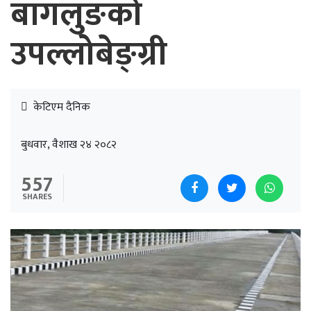
बागलुङको
उपल्लोबेङ्ग्री
केटिएम दैनिक
बुधवार, वैशाख २४ २०८२
557
SHARES