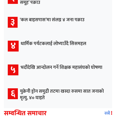
समूह’ पक्राउ
३
‘कल बाइसपास’मा संलग्न ४ जना पक्राउ
४
धार्मिक पर्यटकलाई लोभ्याउँदै सिसमहल
५
भदौदेखि आन्दोलन गर्ने शिक्षक महासंघको घोषणा
६
युक्रेनी ड्रोन समुद्री तटमा खस्दा रुसमा सात जनाको
मृत्यु, ४० घाइते
सम्वन्धित समाचार
सबै