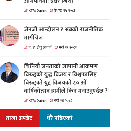
अभियानमा: इश्वर जिसी
KTM Dainik
वैशाख २५ २०८३
जेनजी आन्दोलन र अबको राजनीतिक
मार्गचित्र
प्रा. डा. ईन्दु आचार्य
भदौ २९ २०८२
चिनियाँ जनताको जापानी आक्रमण
विरुद्दको युद्ध विजय र विश्वफासिष्ट
विरुद्दको युद्द विजयको ८० औं
वार्षिकोत्सव हामीले किन मनाउनुपर्दछ ?
KTM Dainik
भदौ १४ २०८२
ताजा अपडेट
धेरै पढिएको