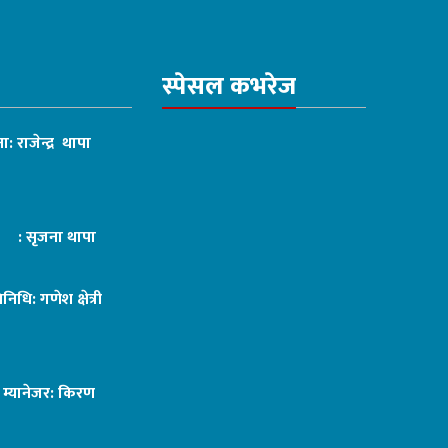
स्पेसल कभरेज
ा: राजेन्द्र थापा
ट : सृजना थापा
तिनिधि: गणेश क्षेत्री
ङ म्यानेजर: किरण