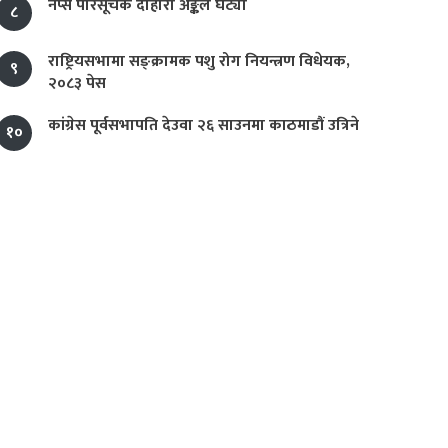
नेप्से परिसूचक दोहोरो अङ्कले घट्यो
८
राष्ट्रियसभामा सङ्क्रामक पशु रोग नियन्त्रण विधेयक,
९
२०८३ पेस
कांग्रेस पूर्वसभापति देउवा २६ साउनमा काठमाडौं उत्रिने
१०