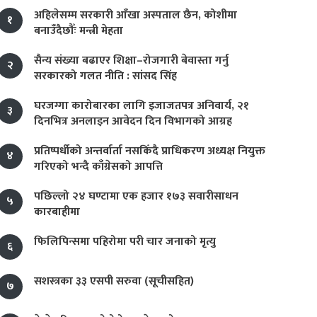
अहिलेसम्म सरकारी आँखा अस्पताल छैन, कोशीमा
१
बनाउँदैछौँः मन्त्री मेहता
सैन्य संख्या बढाएर शिक्षा–रोजगारी बेवास्ता गर्नु
२
सरकारको गलत नीति : सांसद सिंह
घरजग्गा कारोबारका लागि इजाजतपत्र अनिवार्य, २१
३
दिनभित्र अनलाइन आवेदन दिन विभागको आग्रह
प्रतिष्पर्धीको अन्तर्वार्ता नसकिँदै प्राधिकरण अध्यक्ष नियुक्त
४
गरिएको भन्दै काँग्रेसको आपत्ति
पछिल्लो २४ घण्टामा एक हजार १७३ सवारीसाधन
५
कारबाहीमा
फिलिपिन्समा पहिरोमा परी चार जनाको मृत्यु
६
सशस्त्रका ३३ एसपी सरुवा (सूचीसहित)
७