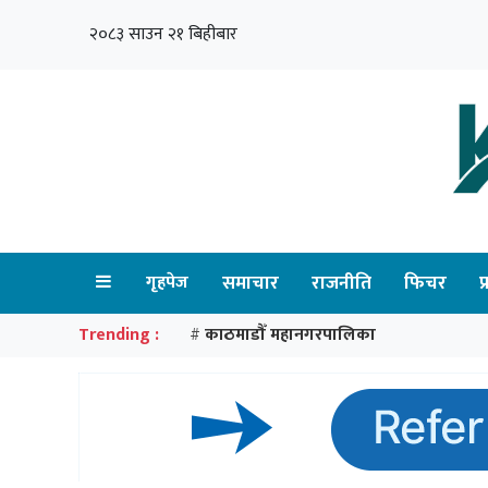
२०८३ साउन २१ बिहीबार
गृहपेज
समाचार
राजनीति
फिचर
प
Trending :
काठमाडौँ महानगरपालिका
#