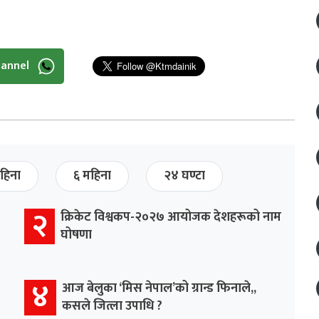
hannel
हिना
६ महिना
२४ घण्टा
२
क्रिकेट विश्वकप-२०२७ आयोजक देशहरूको नाम
घोषणा
४
आज बेलुका ‘मिस नेपाल’को ग्रान्ड फिनाले,,
कसले जित्ला उपाधि ?