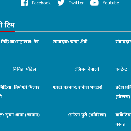
Facebook
Twitter
Youtube
रो टिम
ध निर्देशक/सञ्चालक: नेत्र
सम्पादक: चन्दा क्षेत्री
संवाददात
िनिता पौडेल
:जिबन नेपाली
कन्टेन्
िमिडिया: तिमोफी मिजार
फोटो पत्रकार: राकेश भण्डारी
प्रदेश प्र
ी
(पोखरा)
ल: सुम्मा थापा (जापान)
:सरिता पुरी (अमेरिका)
मार्केटि
बस्नेत