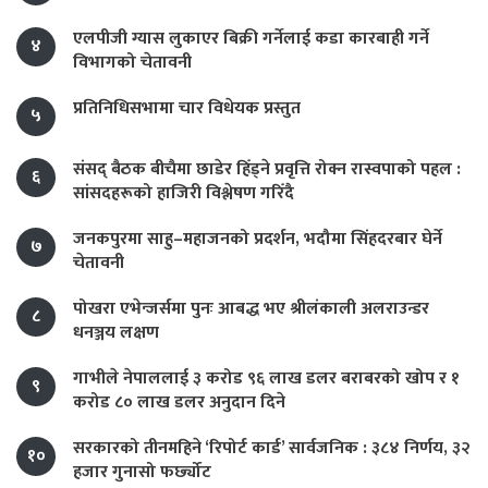
एलपीजी ग्यास लुकाएर बिक्री गर्नेलाई कडा कारबाही गर्ने
४
विभागको चेतावनी
प्रतिनिधिसभामा चार विधेयक प्रस्तुत
५
संसद् बैठक बीचैमा छाडेर हिँड्ने प्रवृत्ति रोक्न रास्वपाको पहल :
६
सांसदहरूको हाजिरी विश्लेषण गरिँदै
जनकपुरमा साहु–महाजनको प्रदर्शन, भदौमा सिंहदरबार घेर्ने
७
चेतावनी
पोखरा एभेन्जर्समा पुनः आबद्ध भए श्रीलंकाली अलराउन्डर
८
धनञ्जय लक्षण
गाभीले नेपाललाई ३ करोड ९६ लाख डलर बराबरको खोप र १
९
करोड ८० लाख डलर अनुदान दिने
सरकारको तीनमहिने ‘रिपोर्ट कार्ड’ सार्वजनिक : ३८४ निर्णय, ३२
१०
हजार गुनासो फर्छ्योट