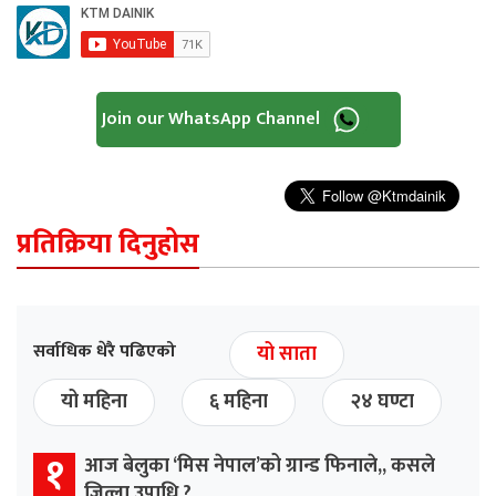
Join our WhatsApp Channel
प्रतिक्रिया दिनुहोस
सर्वाधिक धेरै पढिएको
यो साता
यो महिना
६ महिना
२४ घण्टा
१
आज बेलुका ‘मिस नेपाल’को ग्रान्ड फिनाले,, कसले
जित्ला उपाधि ?