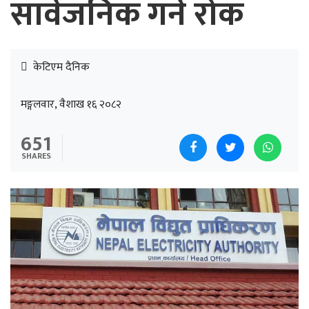
सार्वजनिक गर्न रोक
केटिएम दैनिक
मङ्गलवार, वैशाख १६ २०८२
651
SHARES