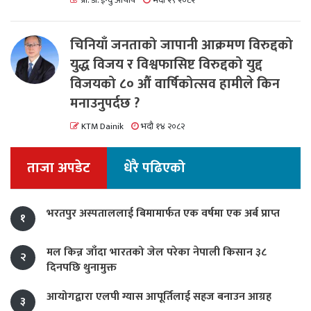
प्रा. डा. ईन्दु आचार्य
भदौ २९ २०८२
चिनियाँ जनताको जापानी आक्रमण विरुद्दको
युद्ध विजय र विश्वफासिष्ट विरुद्दको युद्द
विजयको ८० औं वार्षिकोत्सव हामीले किन
मनाउनुपर्दछ ?
KTM Dainik
भदौ १४ २०८२
ताजा अपडेट
धेरै पढिएको
भरतपुर अस्पताललाई बिमामार्फत एक वर्षमा एक अर्ब प्राप्त
१
मल किन्न जाँदा भारतको जेल परेका नेपाली किसान ३८
२
दिनपछि थुनामुक्त
आयोगद्वारा एलपी ग्यास आपूर्तिलाई सहज बनाउन आग्रह
३