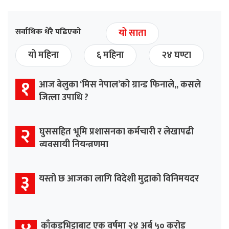
सर्वाधिक धेरै पढिएको
यो साता
यो महिना
६ महिना
२४ घण्टा
१
आज बेलुका ‘मिस नेपाल’को ग्रान्ड फिनाले,, कसले
जित्ला उपाधि ?
२
घुससहित भूमि प्रशासनका कर्मचारी र लेखापढी
व्यवसायी नियन्त्रणमा
३
यस्तो छ आजका लागि विदेशी मुद्राको विनिमयदर
काँकडभिट्टाबाट एक वर्षमा २४ अर्ब ५० करोड