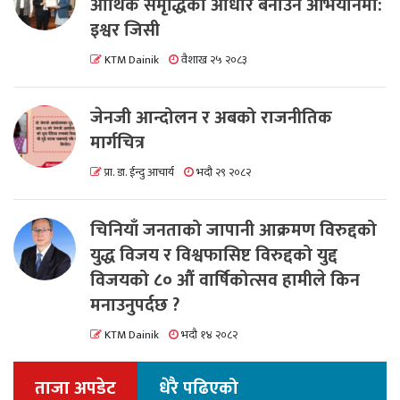
आर्थिक समृद्धिको आधार बनाउने अभियानमा:
इश्वर जिसी
KTM Dainik
वैशाख २५ २०८३
जेनजी आन्दोलन र अबको राजनीतिक
मार्गचित्र
प्रा. डा. ईन्दु आचार्य
भदौ २९ २०८२
चिनियाँ जनताको जापानी आक्रमण विरुद्दको
युद्ध विजय र विश्वफासिष्ट विरुद्दको युद्द
विजयको ८० औं वार्षिकोत्सव हामीले किन
मनाउनुपर्दछ ?
KTM Dainik
भदौ १४ २०८२
ताजा अपडेट
धेरै पढिएको