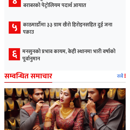
४
बराबरको पेट्रोलियम पदार्थ आयात
५
काठमाडौँमा ३३ ग्राम खैरो हिरोइनसहित दुई जना
पक्राउ
६
मनसुनको प्रभाव कायम, केही स्थानमा भारी वर्षाको
पूर्वानुमान
सम्वन्धित समाचार
सबै