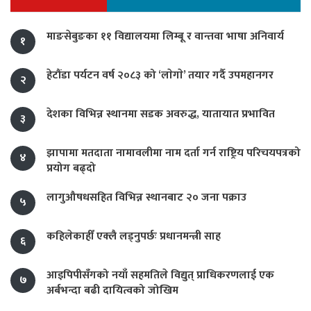
माङसेबुङका ११ विद्यालयमा लिम्बू र वान्तवा भाषा अनिवार्य
१
हेटौंडा पर्यटन वर्ष २०८३ को ‘लाेगाे’ तयार गर्दै उपमहानगर
२
देशका विभिन्न स्थानमा सडक अवरुद्ध, यातायात प्रभावित
३
झापामा मतदाता नामावलीमा नाम दर्ता गर्न राष्ट्रिय परिचयपत्रको
४
प्रयोग बढ्दो
लागुऔषधसहित विभिन्न स्थानबाट २० जना पक्राउ
५
कहिलेकाहीँ एक्लै लड्नुपर्छः प्रधानमन्त्री साह
६
आइपिपीसँगको नयाँ सहमतिले विद्युत् प्राधिकरणलाई एक
७
अर्बभन्दा बढी दायित्वको जोखिम