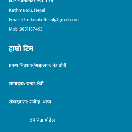
N.P. Sanchar Pvt. Ltd
Kathmandu, Nepal
Email:
ktmdainikofficial@gmail.com
Mob :9851187493
हाम्रो टिम
प्रबन्ध निर्देशक/सञ्चालक: नेत्र क्षेत्री
सम्पादक: चन्दा क्षेत्री
संवाददाता: राजेन्द्र थापा
:बिनिता पौडेल