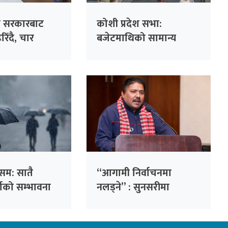
ेश सरकारबाट
कोशी प्रदेश सभा:
िरिँदै, चार
बजेटमाथिको सामान्य
जीनामा दिने
छलफल सुरु
म: सातै
“आगामी निर्वाचनमा
्षाको सम्भावना
नलड्ने” : सुनसरीमा
‘ग्राससूट क्रिकेट’को जग
बसालेका चेतनाथ पौडेलको