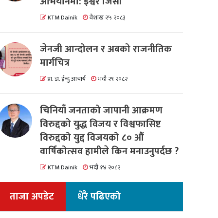
अभियानमा: इश्वर जिसी
KTM Dainik
वैशाख २५ २०८३
जेनजी आन्दोलन र अबको राजनीतिक
मार्गचित्र
प्रा. डा. ईन्दु आचार्य
भदौ २९ २०८२
चिनियाँ जनताको जापानी आक्रमण
विरुद्दको युद्ध विजय र विश्वफासिष्ट
विरुद्दको युद्द विजयको ८० औं
वार्षिकोत्सव हामीले किन मनाउनुपर्दछ ?
KTM Dainik
भदौ १४ २०८२
ताजा अपडेट
धेरै पढिएको