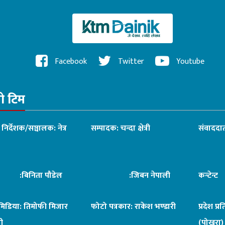
घोषणा
Facebook
Twitter
Youtube
रो टिम
ध निर्देशक/सञ्चालक: नेत्र
सम्पादक: चन्दा क्षेत्री
संवाददात
िनिता पौडेल
:जिबन नेपाली
कन्टेन्
िमिडिया: तिमोफी मिजार
फोटो पत्रकार: राकेश भण्डारी
प्रदेश प्र
ी
(पोखरा)