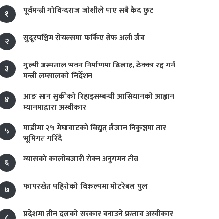
पूर्वमन्त्री गोविन्दराज जोशीले पाए सबै कैद छुट
१
सुदूरपश्चिम रोयल्समा फर्किए सेफ अली जैब
२
गुल्मी अस्पताल भवन निर्माणमा ढिलाइ, ठेक्का रद्द गर्न
३
मन्त्री लम्सालको निर्देशन
आङ सान सुकीको रिहाइसम्बन्धी आसियानको आह्वान
४
म्यानमाद्वारा अस्वीकार
माडीमा २५ मेघावाटको विद्युत् लैजान निकुञ्जमा तार
५
भूमिगत गरिँदै
ग्यासको कालोबजारी रोक्न अनुगमन तीव्र
६
फापरखेत पहिरोको विकल्पमा मोटरेबल पुल
७
प्रदेशमा तीन दलको सरकार बनाउने प्रस्ताव अस्वीकार
८