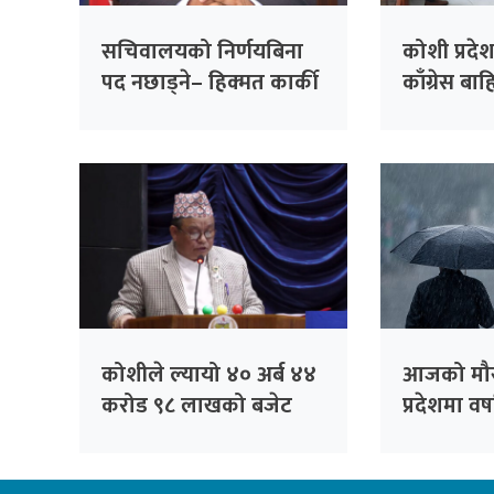
सचिवालयको निर्णयबिना
कोशी प्रद
पद नछाड्ने– हिक्मत कार्की
काँग्रेस बाह
मन्त्रीले रा
तयारी
कोशीले ल्यायो ४० अर्ब ४४
आजको मौस
करोड ९८ लाखको बजेट
प्रदेशमा वर
(पूर्णपाठ)