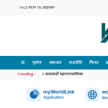
२०८३ साउन २४ आइतबार
गृहपेज
समाचार
राजनीति
फिचर
प
Trending :
काठमाडौँ महानगरपालिका
#