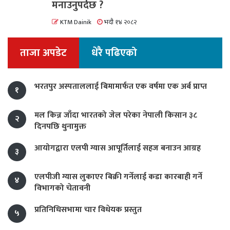
मनाउनुपर्दछ ?
KTM Dainik
भदौ १४ २०८२
ताजा अपडेट
धेरै पढिएको
भरतपुर अस्पताललाई बिमामार्फत एक वर्षमा एक अर्ब प्राप्त
१
मल किन्न जाँदा भारतको जेल परेका नेपाली किसान ३८
२
दिनपछि थुनामुक्त
आयोगद्वारा एलपी ग्यास आपूर्तिलाई सहज बनाउन आग्रह
३
एलपीजी ग्यास लुकाएर बिक्री गर्नेलाई कडा कारबाही गर्ने
४
विभागको चेतावनी
प्रतिनिधिसभामा चार विधेयक प्रस्तुत
५