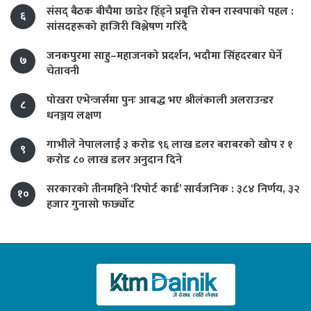
संसद् बैठक बीचैमा छाडेर हिँड्ने प्रवृत्ति रोक्न रास्वपाको पहल :
६
सांसदहरूको हाजिरी विश्लेषण गरिँदै
जनकपुरमा साहु–महाजनको प्रदर्शन, भदौमा सिंहदरबार घेर्ने
७
चेतावनी
पोखरा एभेन्जर्समा पुनः आबद्ध भए श्रीलंकाली अलराउन्डर
८
धनञ्जय लक्षण
गाभीले नेपाललाई ३ करोड ९६ लाख डलर बराबरको खोप र १
९
करोड ८० लाख डलर अनुदान दिने
सरकारको तीनमहिने ‘रिपोर्ट कार्ड’ सार्वजनिक : ३८४ निर्णय, ३२
१०
हजार गुनासो फर्छ्योट