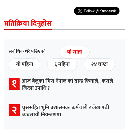
प्रतिक्रिया दिनुहोस
सर्वाधिक धेरै पढिएको
यो साता
यो महिना
६ महिना
२४ घण्टा
१
आज बेलुका ‘मिस नेपाल’को ग्रान्ड फिनाले,, कसले
जित्ला उपाधि ?
२
घुससहित भूमि प्रशासनका कर्मचारी र लेखापढी
व्यवसायी नियन्त्रणमा