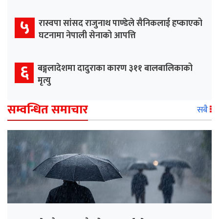
५
रास्वपा सांसद राजुनाथ पाण्डेले सैनिकलाई हप्काएको
घटनामा नेपाली सेनाको आपत्ति
६
बङ्गलादेशमा दादुराका कारण ३११ बालबालिकाको
मृत्यु
सम्वन्धित समाचार
सबै