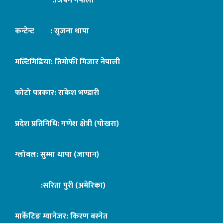
:जिबन नेपाली
कन्टेन्ट : सृजना थापा
मल्टिमिडिया: तिमोफी मिजार नेपाली
फोटो पत्रकार: राकेश भण्डारी
प्रदेश प्रतिनिधि: गणेश क्षेत्री (पोखरा)
ग्लोबल: सुम्मा थापा (जापान)
:सरिता पुरी (अमेरिका)
मार्केटिङ म्यानेजर: किरण बस्नेत