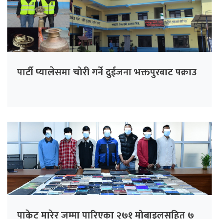
पार्टी प्यालेसमा चोरी गर्ने दुईजना भक्तपुरबाट पक्राउ
पाकेट मारेर जम्मा पारिएका २७१ मोबाइलसहित ७