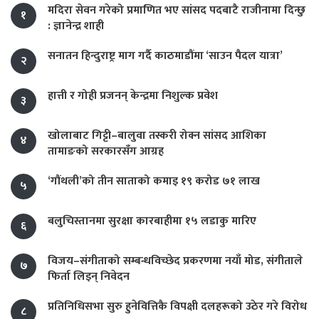
मदिरा सेवन गरेको प्रमाणित भए सांसद पदबाटै राजीनामा दिन्छु
१
: ज्ञानेन्द्र शाही
सनातन हिन्दुराष्ट्र माग गर्दै काठमाडौंमा ‘साउन पैदल यात्रा’
२
हात्ती र गोही प्रजनन् केन्द्रमा निशुल्क प्रवेश
३
खोलाबाट गिट्टी–बालुवा तस्करी रोक्न सांसद आशिका
४
तामाङको सरकारसँग आग्रह
‘गौंथली’को तीन साताको कमाइ १९ करोड ७१ लाख
५
बलुचिस्तानमा सुरक्षा कारबाहीमा १५ लडाकु मारिए
६
विजय–संगीताको सम्बन्धविच्छेद प्रकरणमा नयाँ मोड, संगीता‍ले
७
फिर्ता लिइन् निवेदन
प्रतिनिधिसभा सुरु हुनेवित्तिकै विपक्षी दलहरूको उठेर गरे विरोध
८