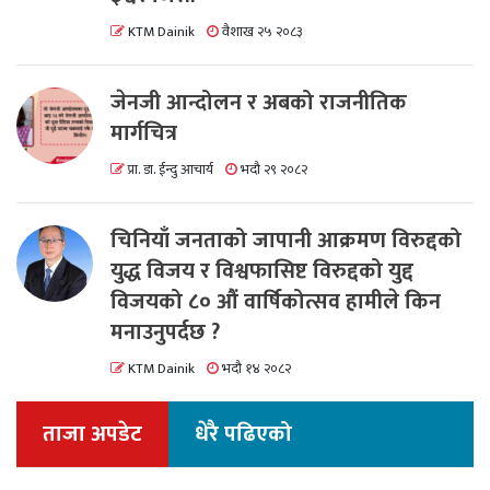
KTM Dainik
वैशाख २५ २०८३
जेनजी आन्दोलन र अबको राजनीतिक
मार्गचित्र
प्रा. डा. ईन्दु आचार्य
भदौ २९ २०८२
चिनियाँ जनताको जापानी आक्रमण विरुद्दको
युद्ध विजय र विश्वफासिष्ट विरुद्दको युद्द
विजयको ८० औं वार्षिकोत्सव हामीले किन
मनाउनुपर्दछ ?
KTM Dainik
भदौ १४ २०८२
ताजा अपडेट
धेरै पढिएको