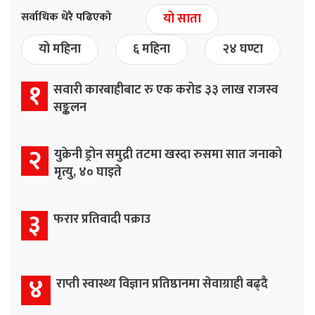
सर्वाधिक धेरै पढिएको
यो साता
यो महिना
६ महिना
२४ घण्टा
१
सवारी कारबाहीबाट रु एक करोड ३३ लाख राजस्व
सङ्कलन
२
युक्रेनी ड्रोन समुद्री तटमा खस्दा रुसमा सात जनाको
मृत्यु, ४० घाइते
३
फरार प्रतिवादी पक्राउ
४
राप्ती स्वास्थ्य विज्ञान प्रतिष्ठानमा सेवाग्राही बढ्दै