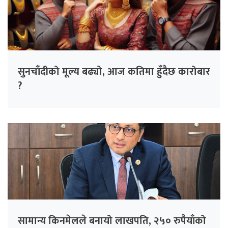
सुनचाँदीको मूल्य बढ्यो, आज कतिमा हुँदैछ कारोबार
?
सामान्य किनमेलले बनायो लाखपति, २५० रुपैयाँको