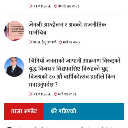
KTM Dainik
वैशाख २५ २०८३
जेनजी आन्दोलन र अबको राजनीतिक
मार्गचित्र
प्रा. डा. ईन्दु आचार्य
भदौ २९ २०८२
चिनियाँ जनताको जापानी आक्रमण विरुद्दको
युद्ध विजय र विश्वफासिष्ट विरुद्दको युद्द
विजयको ८० औं वार्षिकोत्सव हामीले किन
मनाउनुपर्दछ ?
KTM Dainik
भदौ १४ २०८२
ताजा अपडेट
धेरै पढिएको