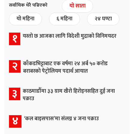
सर्वाधिक धेरै पढिएको
यो साता
यो महिना
६ महिना
२४ घण्टा
१
यस्तो छ आजका लागि विदेशी मुद्राको विनिमयदर
२
काँकडभिट्टाबाट एक वर्षमा २४ अर्ब ५० करोड
बराबरको पेट्रोलियम पदार्थ आयात
३
काठमाडौँमा ३३ ग्राम खैरो हिरोइनसहित दुई जना
पक्राउ
४
‘कल बाइसपास’मा संलग्न ४ जना पक्राउ