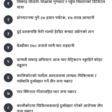
सिकाइ चौतारी: शिक्षामा गुणस्तर र पहुँच विस्तारको डिजिटल
१
यात्रा
ढोरपाटनमा पुगे ३७ हजार पर्यटक, ४७ लाख आम्दानी
२
दुई दशकपछि फेरि चल्यो हेटौंडा कपडा उद्योगको तान
३
बैतडीका १७८ जनाले घरमै पाए राहदानी
४
वाग्मती सफाइ अभियानः आज चार मेट्रिकटन नकुहिने फोहर
५
सङ्कलन
कालिकोटको पलाँता अस्पतालमा ताण्डव: चिकित्सक र
६
नर्समाथि दुर्व्यवहार गर्ने तीन जना पक्राउ
चार क्विन्टल गाँजासहित चार जना पक्राउ
७
कालीकोटमा चिकित्सकलाई दुर्व्यवहार गरेको आरोपमा तीन
८
जना पक्राउ