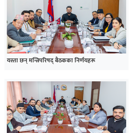
यस्ता छन् मन्त्रिपरिषद् बैठकका निर्णयहरू