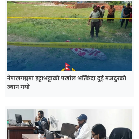
नेपालगञ्जमा इट्टाभट्टाको पर्खाल भत्किँदा दुई मजदुरको
ज्यान गयो