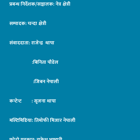
प्रबन्ध निर्देशक/सञ्चालक: नेत्र क्षेत्री
सम्पादक: चन्दा क्षेत्री
संवाददाता: राजेन्द्र थापा
:बिनिता पौडेल
:जिबन नेपाली
कन्टेन्ट : सृजना थापा
मल्टिमिडिया: तिमोफी मिजार नेपाली
फोटो पत्रकार: राकेश भण्डारी