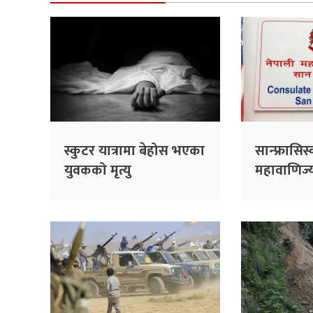
स्कुटर यात्रामा बेहोस भएका
सान्फ्रासिस
युवकको मृत्यु
महावाणिज्
भदौ १५ सम्म