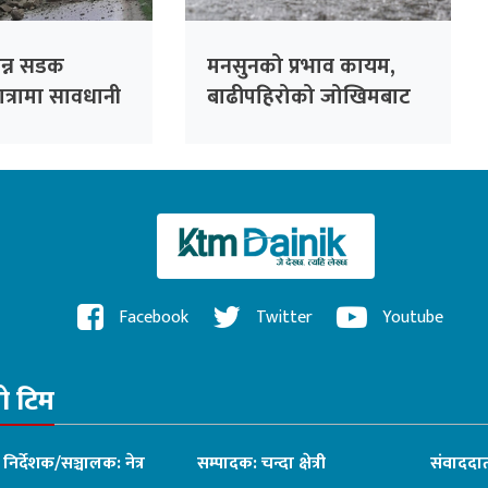
िन्न सडक
मनसुनको प्रभाव कायम,
ात्रामा सावधानी
बाढीपहिरोको जोखिमबाट
नुरोध
सतर्क रहन आग्रह
Facebook
Twitter
Youtube
रो टिम
ध निर्देशक/सञ्चालक: नेत्र
सम्पादक: चन्दा क्षेत्री
संवाददात