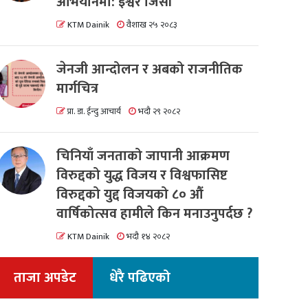
अभियानमा: इश्वर जिसी
KTM Dainik
वैशाख २५ २०८३
जेनजी आन्दोलन र अबको राजनीतिक
मार्गचित्र
प्रा. डा. ईन्दु आचार्य
भदौ २९ २०८२
चिनियाँ जनताको जापानी आक्रमण
विरुद्दको युद्ध विजय र विश्वफासिष्ट
विरुद्दको युद्द विजयको ८० औं
वार्षिकोत्सव हामीले किन मनाउनुपर्दछ ?
KTM Dainik
भदौ १४ २०८२
ताजा अपडेट
धेरै पढिएको