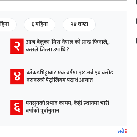
हिना
६ महिना
२४ घण्टा
२
आज बेलुका ‘मिस नेपाल’को ग्रान्ड फिनाले,,
कसले जित्ला उपाधि ?
४
र
काँकडभिट्टाबाट एक वर्षमा २४ अर्ब ५० करोड
बराबरको पेट्रोलियम पदार्थ आयात
६
मनसुनको प्रभाव कायम, केही स्थानमा भारी
वर्षाको पूर्वानुमान
सबै