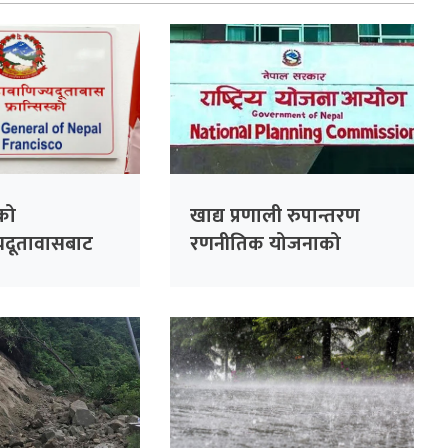
्को
खाद्य प्रणाली रुपान्तरण
यदूतावासबाट
रणनीतिक योजनाको
 सेवा प्रवाह हुने
विवरण सङ्कलन गर्न स्थानीय
तहसँग समन्वय गरिने