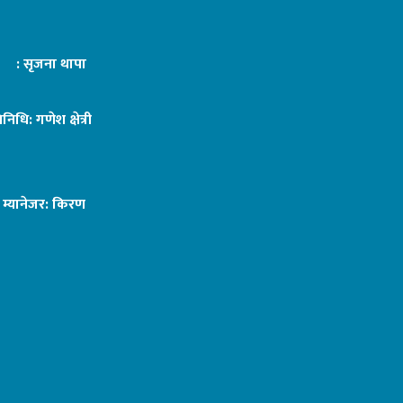
ट : सृजना थापा
तिनिधि: गणेश क्षेत्री
ङ म्यानेजर: किरण