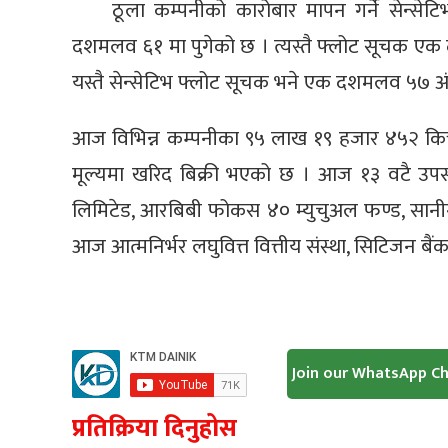
ठूला कम्पनीको कारोबार मापन गर्ने सेन्
दशमलव ६१ मा पुगेको छ । त्यस्तै फ्लोट सूचक ए
यस्तै सेन्सेटिभ फ्लोट सूचक भने एक दशमलव ५७ अ
आज विभिन्न कम्पनीका ९५ लाख १९ हजार ४५२ कित
मूल्यमा खरिद बिक्री भएको छ । आज १३ वटै उपसम
लिमिटेड, आरबिबी फोकस ४० म्युचुअल फण्ड, सानीग
आज आत्मनिर्भर लघुवित्त वित्तीय संस्था, सिटिजन बैं
Join our WhatsApp C
प्रतिक्रिया दिनुहोस