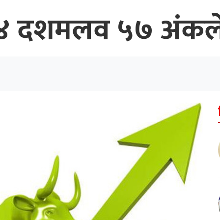
 २४ दशमलव ५७ अंकले