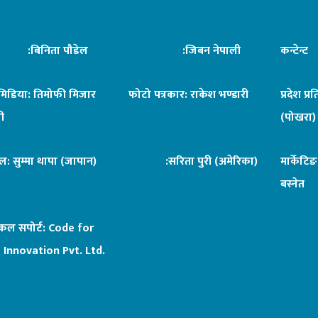
िनिता पौडेल
:जिबन नेपाली
कन्टेन्
िमिडिया: तिमोफी मिजार
फोटो पत्रकार: राकेश भण्डारी
प्रदेश प्र
ी
(पोखरा)
ल: सुम्मा थापा (जापान)
:सरिता पुरी (अमेरिका)
मार्केटि
बस्नेत
िकल सपोर्ट:
Code for
 Innovation Pvt. Ltd.