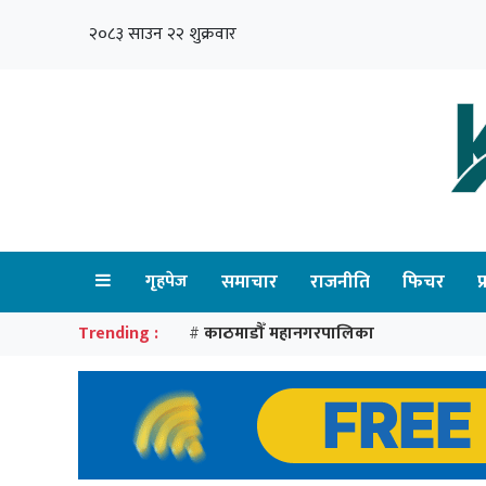
२०८३ साउन २२ शुक्रवार
गृहपेज
समाचार
राजनीति
फिचर
प
Trending :
काठमाडौँ महानगरपालिका
#