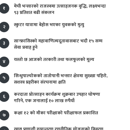
मेची भन्सारको राजस्वमा उत्साहजनक वृद्धि, लक्ष्यभन्दा
१
९३ प्रतिशत बढी संकलन
स्कुटर यात्रामा बेहोस भएका युवकको मृत्यु
२
सान्फ्रासिस्को महावाणिज्यदूतावासबाट भदौ १५ सम्म
३
सेवा प्रवाह हुने
यस्तो छ आजको तरकारी तथा फलफूलको मूल्य
४
सिन्धुपाल्चोकको तातोपानी भन्सार क्षेत्रमा सुख्खा पहिरो,
५
सशस्त्र प्रहरीका संरचनामा क्षति
करदाता प्रोत्साहन कार्यक्रमः शुक्रबार उपहार घोषणा
६
गरिने, एक जनालाई १० लाख रुपैयाँ
कक्षा १२ को मौका परीक्षाको परीक्षाफल प्रकाशित
७
खाद्य प्रणाली रुपान्तरण रणनीतिक योजनाको विवरण