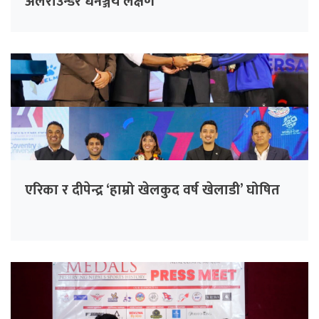
अलराउन्डर धनञ्जय लक्षण
एरिका र दीपेन्द्र ‘हाम्रो खेलकुद वर्ष खेलाडी’ घोषित