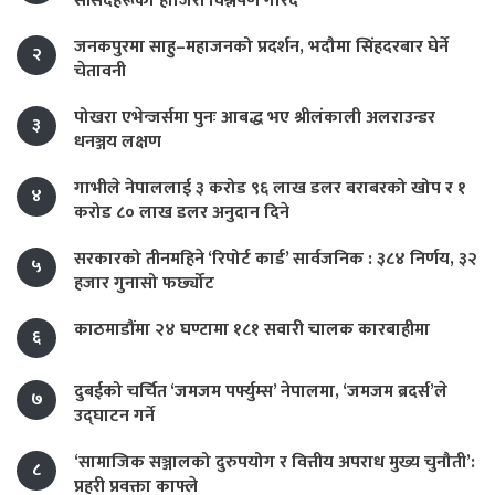
सांसदहरूको हाजिरी विश्लेषण गरिँदै
जनकपुरमा साहु–महाजनको प्रदर्शन, भदौमा सिंहदरबार घेर्ने
२
चेतावनी
पोखरा एभेन्जर्समा पुनः आबद्ध भए श्रीलंकाली अलराउन्डर
३
धनञ्जय लक्षण
गाभीले नेपाललाई ३ करोड ९६ लाख डलर बराबरको खोप र १
४
करोड ८० लाख डलर अनुदान दिने
सरकारको तीनमहिने ‘रिपोर्ट कार्ड’ सार्वजनिक : ३८४ निर्णय, ३२
५
हजार गुनासो फर्छ्योट
काठमाडौंमा २४ घण्टामा १८१ सवारी चालक कारबाहीमा
६
दुबईको चर्चित ‘जमजम पर्फ्युम्स’ नेपालमा, ‘जमजम ब्रदर्स’ले
७
उद्घाटन गर्ने
‘सामाजिक सञ्जालको दुरुपयोग र वित्तीय अपराध मुख्य चुनौती’:
८
प्रहरी प्रवक्ता काफ्ले