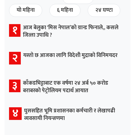
यो महिना
६ महिना
२४ घण्टा
१
आज बेलुका ‘मिस नेपाल’को ग्रान्ड फिनाले,, कसले
जित्ला उपाधि ?
२
यस्तो छ आजका लागि विदेशी मुद्राको विनिमयदर
३
काँकडभिट्टाबाट एक वर्षमा २४ अर्ब ५० करोड
बराबरको पेट्रोलियम पदार्थ आयात
४
घुससहित भूमि प्रशासनका कर्मचारी र लेखापढी
व्यवसायी नियन्त्रणमा