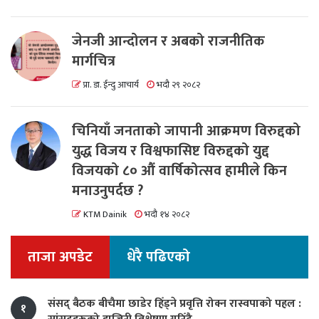
जेनजी आन्दोलन र अबको राजनीतिक
मार्गचित्र
प्रा. डा. ईन्दु आचार्य
भदौ २९ २०८२
चिनियाँ जनताको जापानी आक्रमण विरुद्दको
युद्ध विजय र विश्वफासिष्ट विरुद्दको युद्द
विजयको ८० औं वार्षिकोत्सव हामीले किन
मनाउनुपर्दछ ?
KTM Dainik
भदौ १४ २०८२
ताजा अपडेट
धेरै पढिएको
संसद् बैठक बीचैमा छाडेर हिँड्ने प्रवृत्ति रोक्न रास्वपाको पहल :
१