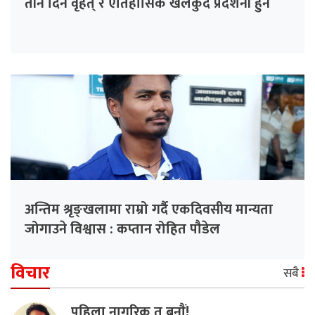
तीन दिने वृहत् र ऐतिहासिक खेलकुद प्रदर्शनी हुने
अन्तिम श्रृङ्खलामा राम्रो गर्दै एकदिवसीय मान्यता
जोगाउने विश्वास : कप्तान रोहित पौडेल
विचार
सबै
पहिला नागरिक त बनाैं!