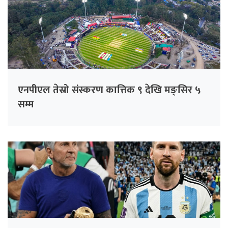
एनपीएल तेस्रो संस्करण कात्तिक ९ देखि मङ्सिर ५
सम्म