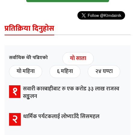
प्रतिक्रिया दिनुहोस
सर्वाधिक धेरै पढिएको
यो साता
यो महिना
६ महिना
२४ घण्टा
१
सवारी कारबाहीबाट रु एक करोड ३३ लाख राजस्व
सङ्कलन
२
धार्मिक पर्यटकलाई लोभ्याउँदै सिसमहल