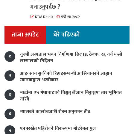
मनाउनुपर्दछ ?
KTM Dainik
भदौ १४ २०८२
ताजा अपडेट
धेरै पढिएको
गुल्मी अस्पताल भवन निर्माणमा ढिलाइ, ठेक्का रद्द गर्न मन्त्री
१
लम्सालको निर्देशन
आङ सान सुकीको रिहाइसम्बन्धी आसियानको आह्वान
२
म्यानमाद्वारा अस्वीकार
माडीमा २५ मेघावाटको विद्युत् लैजान निकुञ्जमा तार भूमिगत
३
गरिँदै
ग्यासको कालोबजारी रोक्न अनुगमन तीव्र
४
फापरखेत पहिरोको विकल्पमा मोटरेबल पुल
५