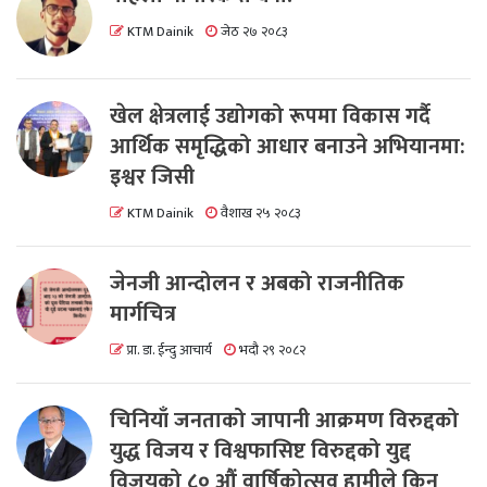
KTM Dainik
जेठ २७ २०८३
खेल क्षेत्रलाई उद्योगको रूपमा विकास गर्दै
आर्थिक समृद्धिको आधार बनाउने अभियानमा:
इश्वर जिसी
KTM Dainik
वैशाख २५ २०८३
जेनजी आन्दोलन र अबको राजनीतिक
मार्गचित्र
प्रा. डा. ईन्दु आचार्य
भदौ २९ २०८२
चिनियाँ जनताको जापानी आक्रमण विरुद्दको
युद्ध विजय र विश्वफासिष्ट विरुद्दको युद्द
विजयको ८० औं वार्षिकोत्सव हामीले किन