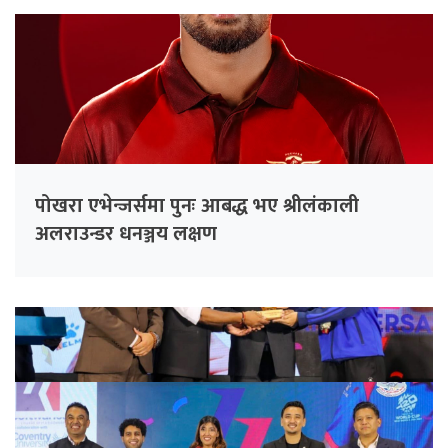
पोखरा एभेन्जर्समा पुनः आबद्ध भए श्रीलंकाली
अलराउन्डर धनञ्जय लक्षण