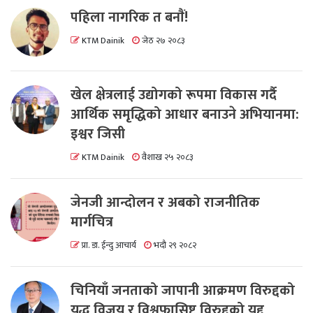
पहिला नागरिक त बनाैं!
KTM Dainik
जेठ २७ २०८३
खेल क्षेत्रलाई उद्योगको रूपमा विकास गर्दै
आर्थिक समृद्धिको आधार बनाउने अभियानमा:
इश्वर जिसी
KTM Dainik
वैशाख २५ २०८३
जेनजी आन्दोलन र अबको राजनीतिक
मार्गचित्र
प्रा. डा. ईन्दु आचार्य
भदौ २९ २०८२
चिनियाँ जनताको जापानी आक्रमण विरुद्दको
युद्ध विजय र विश्वफासिष्ट विरुद्दको युद्द