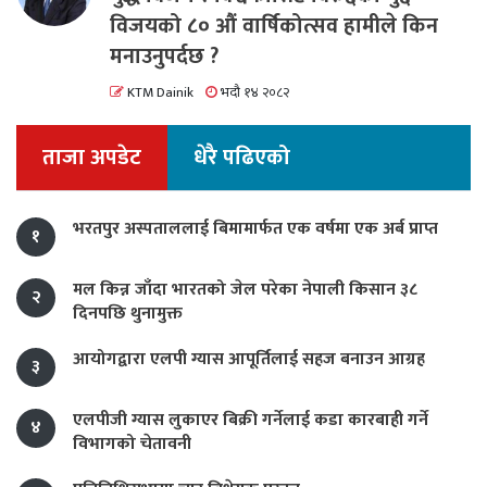
विजयको ८० औं वार्षिकोत्सव हामीले किन
मनाउनुपर्दछ ?
KTM Dainik
भदौ १४ २०८२
ताजा अपडेट
धेरै पढिएको
भरतपुर अस्पताललाई बिमामार्फत एक वर्षमा एक अर्ब प्राप्त
१
मल किन्न जाँदा भारतको जेल परेका नेपाली किसान ३८
२
दिनपछि थुनामुक्त
आयोगद्वारा एलपी ग्यास आपूर्तिलाई सहज बनाउन आग्रह
३
एलपीजी ग्यास लुकाएर बिक्री गर्नेलाई कडा कारबाही गर्ने
४
विभागको चेतावनी