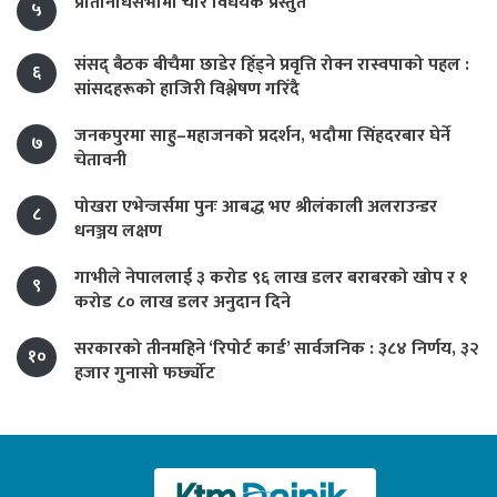
प्रतिनिधिसभामा चार विधेयक प्रस्तुत
५
संसद् बैठक बीचैमा छाडेर हिँड्ने प्रवृत्ति रोक्न रास्वपाको पहल :
६
सांसदहरूको हाजिरी विश्लेषण गरिँदै
जनकपुरमा साहु–महाजनको प्रदर्शन, भदौमा सिंहदरबार घेर्ने
७
चेतावनी
पोखरा एभेन्जर्समा पुनः आबद्ध भए श्रीलंकाली अलराउन्डर
८
धनञ्जय लक्षण
गाभीले नेपाललाई ३ करोड ९६ लाख डलर बराबरको खोप र १
९
करोड ८० लाख डलर अनुदान दिने
सरकारको तीनमहिने ‘रिपोर्ट कार्ड’ सार्वजनिक : ३८४ निर्णय, ३२
१०
हजार गुनासो फर्छ्योट