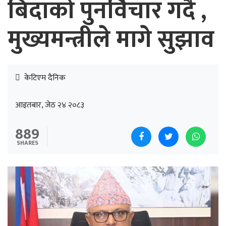
बिदाको पुनर्विचार गर्दै ,
मुख्यमन्त्रीले मागे सुझाव
केटिएम दैनिक
आइतबार, जेठ २४ २०८३
889
SHARES