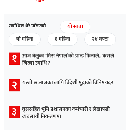
सर्वाधिक धेरै पढिएको
यो साता
यो महिना
६ महिना
२४ घण्टा
१
आज बेलुका ‘मिस नेपाल’को ग्रान्ड फिनाले,, कसले
जित्ला उपाधि ?
२
यस्तो छ आजका लागि विदेशी मुद्राको विनिमयदर
३
घुससहित भूमि प्रशासनका कर्मचारी र लेखापढी
व्यवसायी नियन्त्रणमा