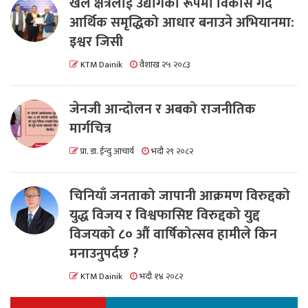
खेल क्षेत्रलाई उद्योगको रूपमा विकास गर्दै
आर्थिक समृद्धिको आधार बनाउने अभियानमा:
इश्वर जिसी
KTM Dainik
वैशाख २५ २०८३
जेनजी आन्दोलन र अबको राजनीतिक
मार्गचित्र
प्रा. डा. ईन्दु आचार्य
भदौ २९ २०८२
चिनियाँ जनताको जापानी आक्रमण विरुद्दको
युद्ध विजय र विश्वफासिष्ट विरुद्दको युद्द
विजयको ८० औं वार्षिकोत्सव हामीले किन
मनाउनुपर्दछ ?
KTM Dainik
भदौ १४ २०८२