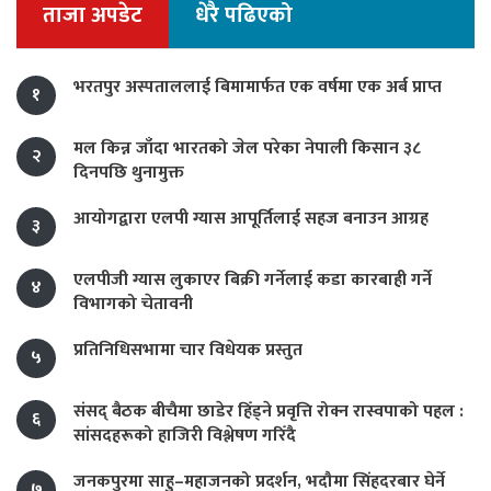
ताजा अपडेट
धेरै पढिएको
भरतपुर अस्पताललाई बिमामार्फत एक वर्षमा एक अर्ब प्राप्त
१
मल किन्न जाँदा भारतको जेल परेका नेपाली किसान ३८
२
दिनपछि थुनामुक्त
आयोगद्वारा एलपी ग्यास आपूर्तिलाई सहज बनाउन आग्रह
३
एलपीजी ग्यास लुकाएर बिक्री गर्नेलाई कडा कारबाही गर्ने
४
विभागको चेतावनी
प्रतिनिधिसभामा चार विधेयक प्रस्तुत
५
संसद् बैठक बीचैमा छाडेर हिँड्ने प्रवृत्ति रोक्न रास्वपाको पहल :
६
सांसदहरूको हाजिरी विश्लेषण गरिँदै
जनकपुरमा साहु–महाजनको प्रदर्शन, भदौमा सिंहदरबार घेर्ने
७