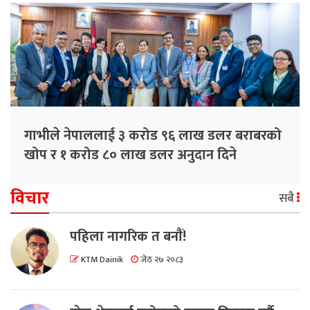
गाभीले नेपाललाई ३ करोड ९६ लाख डलर बराबरको
खोप र १ करोड ८० लाख डलर अनुदान दिने
विचार
सबै
पहिला नागरिक त बनाैं!
KTM Dainik
जेठ २७ २०८३