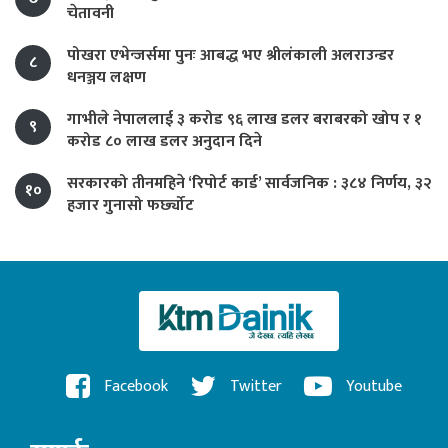
चेतावनी
पोखरा एभेन्जर्समा पुनः आबद्ध भए श्रीलंकाली अलराउन्डर
८
धनञ्जय लक्षण
गाभीले नेपाललाई ३ करोड ९६ लाख डलर बराबरको खोप र १
९
करोड ८० लाख डलर अनुदान दिने
सरकारको तीनमहिने ‘रिपोर्ट कार्ड’ सार्वजनिक : ३८४ निर्णय, ३२
१०
हजार गुनासो फर्छ्योट
Facebook
Twitter
Youtube