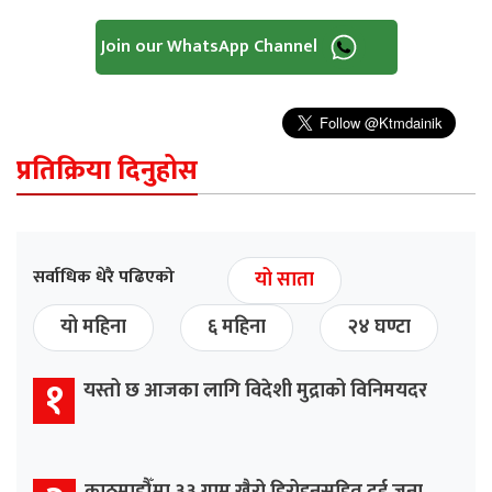
Join our WhatsApp Channel
प्रतिक्रिया दिनुहोस
सर्वाधिक धेरै पढिएको
यो साता
यो महिना
६ महिना
२४ घण्टा
१
यस्तो छ आजका लागि विदेशी मुद्राको विनिमयदर
काठमाडौँमा ३३ ग्राम खैरो हिरोइनसहित दुई जना