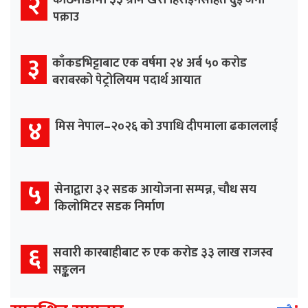
२
पक्राउ
३
काँकडभिट्टाबाट एक वर्षमा २४ अर्ब ५० करोड
बराबरको पेट्रोलियम पदार्थ आयात
४
मिस नेपाल–२०२६ को उपाधि दीपमाला ढकाललाई
५
सेनाद्वारा ३२ सडक आयोजना सम्पन्न, चौध सय
किलोमिटर सडक निर्माण
६
सवारी कारबाहीबाट रु एक करोड ३३ लाख राजस्व
सङ्कलन