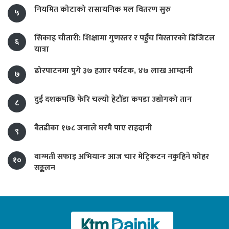
नियमित कोटाको रासायनिक मल वितरण सुरु
५
सिकाइ चौतारी: शिक्षामा गुणस्तर र पहुँच विस्तारको डिजिटल
६
यात्रा
ढोरपाटनमा पुगे ३७ हजार पर्यटक, ४७ लाख आम्दानी
७
दुई दशकपछि फेरि चल्यो हेटौंडा कपडा उद्योगको तान
८
बैतडीका १७८ जनाले घरमै पाए राहदानी
९
वाग्मती सफाइ अभियानः आज चार मेट्रिकटन नकुहिने फोहर
१०
सङ्कलन