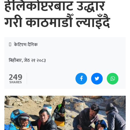
हेलिकोप्टरबाट उद्धार
गरी काठमाडौँ ल्याइँदै
केटिएम दैनिक
बिहीबार, जेठ २१ २०८३
249
SHARES