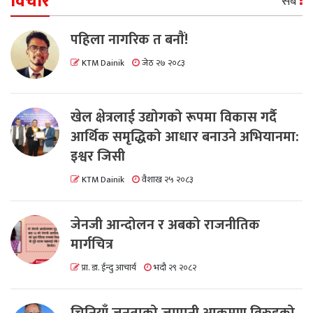
विचार
सबै
पहिला नागरिक त बनाैं!
KTM Dainik
जेठ २७ २०८३
खेल क्षेत्रलाई उद्योगको रूपमा विकास गर्दै
आर्थिक समृद्धिको आधार बनाउने अभियानमा:
इश्वर जिसी
KTM Dainik
वैशाख २५ २०८३
जेनजी आन्दोलन र अबको राजनीतिक
मार्गचित्र
प्रा. डा. ईन्दु आचार्य
भदौ २९ २०८२
चिनियाँ जनताको जापानी आक्रमण विरुद्दको