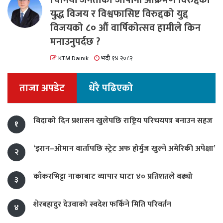
युद्ध विजय र विश्वफासिष्ट विरुद्दको युद्द
विजयको ८० औं वार्षिकोत्सव हामीले किन
मनाउनुपर्दछ ?
KTM Dainik
भदौ १४ २०८२
ताजा अपडेट
धेरै पढिएको
बिदाको दिन प्रशासन खुलेपछि राष्ट्रिय परिचयपत्र बनाउन सहज
१
‘इरान–ओमान वार्तापछि स्ट्रेट अफ होर्मुज खुल्ने अमेरिकी अपेक्षा’
२
काँकरभिट्टा नाकाबाट व्यापार घाटा ४० प्रतिशतले बढ्यो
३
शेरबहादुर देउवाको स्वदेश फर्किने मिति परिवर्तन
४