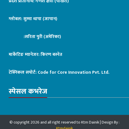
प्रदेश प्रतिनिधि: गणेश क्षेत्री (पोखरा)
ग्लोबल: सुम्मा थापा (जापान)
:सरिता पुरी (अमेरिका)
मार्केटिङ म्यानेजर: किरण बस्नेत
टेक्निकल सपोर्ट:
Code for Core Innovation Pvt. Ltd.
स्पेसल कभरेज
© copyright 2026 and all right reserved to Ktm Dainik | Design By :
Ktmdainik