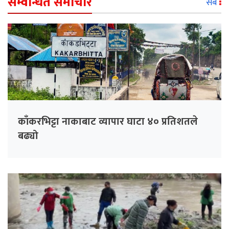
सम्वन्धित समाचार
सबै
काँकरभिट्टा नाकाबाट व्यापार घाटा ४० प्रतिशतले
बढ्यो