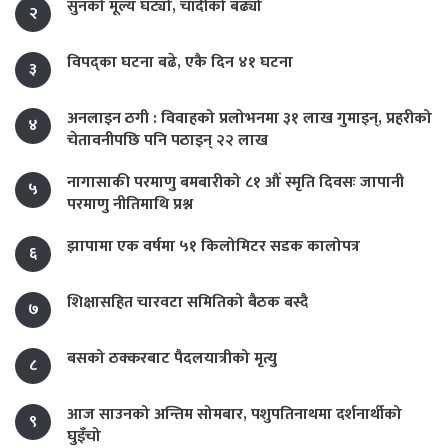
सुनको मूल्य घट्यो, चाँदीको बढ्यो
२
विपद्का घटना बढे, एकै दिन ४१ घटना
३
अनलाइन ठगी : विवाहको प्रलोभनमा ३१ लाख गुमाइन्, प्रहरीको
४
चेतावनीपछि पनि पठाइन् २२ लाख
नागासाकी परमाणु बमबारीको ८१ औं स्मृति दिवसः जापानी
५
परमाणु नीतिमाथि प्रश्न
झापामा एक वर्षमा ५१ किलोमिटर सडक कालोपत्र
६
शिक्षासहित चारवटा समितिको बैठक बस्दै
७
बसको ठक्करबाट पैदलयात्रीको मृत्यु
८
आज साउनको अन्तिम सोमबार, पशुपतिनाथमा दर्शनार्थीको
९
घुइँचो