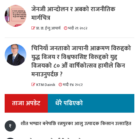
जेनजी आन्दोलन र अबको राजनीतिक
मार्गचित्र
प्रा. डा. ईन्दु आचार्य
भदौ २९ २०८२
चिनियाँ जनताको जापानी आक्रमण विरुद्दको
युद्ध विजय र विश्वफासिष्ट विरुद्दको युद्द
विजयको ८० औं वार्षिकोत्सव हामीले किन
मनाउनुपर्दछ ?
KTM Dainik
भदौ १४ २०८२
ताजा अपडेट
धेरै पढिएको
शीत भण्डार बनेपछि रत्नपुरका आलु उत्पादक किसान उत्साहित
१