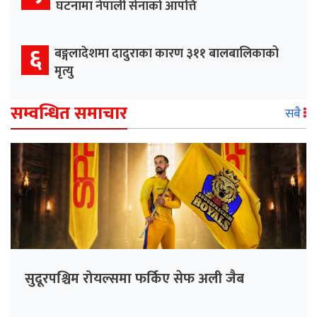
घटनामा नेपाली सेनाको आपत्ति
६
बङ्गलादेशमा दादुराका कारण ३११ बालबालिकाको
मृत्यु
सम्वन्धित समाचार
सबै
सुदूरपश्चिम रोयल्समा फर्किए सेफ अली जैब