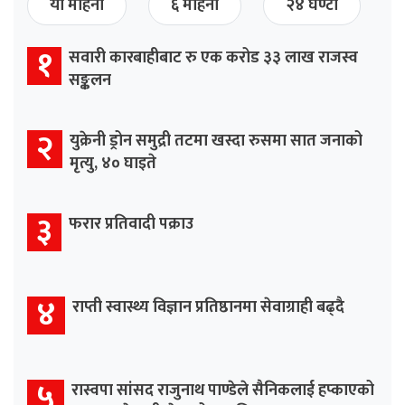
यो महिना
६ महिना
२४ घण्टा
१
सवारी कारबाहीबाट रु एक करोड ३३ लाख राजस्व
सङ्कलन
२
युक्रेनी ड्रोन समुद्री तटमा खस्दा रुसमा सात जनाको
मृत्यु, ४० घाइते
३
फरार प्रतिवादी पक्राउ
४
राप्ती स्वास्थ्य विज्ञान प्रतिष्ठानमा सेवाग्राही बढ्दै
५
रास्वपा सांसद राजुनाथ पाण्डेले सैनिकलाई हप्काएको