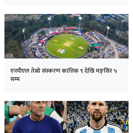
एनपीएल तेस्रो संस्करण कात्तिक ९ देखि मङ्सिर ५
सम्म