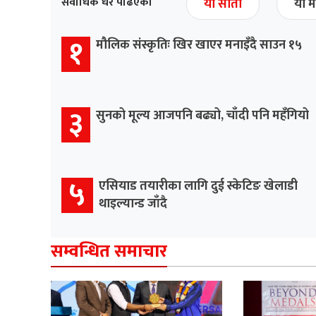
सर्वाधिक धेरै पढिएको
यो साता
यो म
१
मौलिक संस्कृतिः खिर खाएर मनाइँदै साउन १५
३
सुनको मूल्य आजपनि बढ्यो, चाँदी पनि महँगियो
५
एसियाड तयारीका लागि दुई स्केटिङ खेलाडी
थाइल्यान्ड जाँदै
सम्वन्धित समाचार