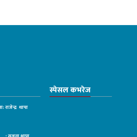
स्पेसल कभरेज
ा: राजेन्द्र थापा
ट : सृजना थापा