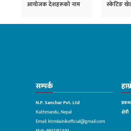
आयोजक देशहरूको नाम
स्केटिङ खे
घोषणा
जाँदै
सम्पर्क
हाम्
N.P. Sanchar Pvt. Ltd
प्रबन्
Kathmandu, Nepal
क्षेत्री
Email:
ktmdainikofficial@gmail.com
:ब
Mob :9851187493