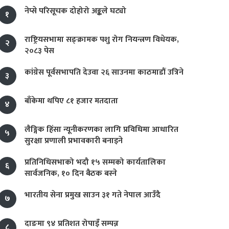
नेप्से परिसूचक दोहोरो अङ्कले घट्यो
१
राष्ट्रियसभामा सङ्क्रामक पशु रोग नियन्त्रण विधेयक,
२
२०८३ पेस
कांग्रेस पूर्वसभापति देउवा २६ साउनमा काठमाडौं उत्रिने
३
बाँकेमा थपिए ८१ हजार मतदाता
४
लैङ्गिक हिंसा न्यूनीकरणका लागि प्रविधिमा आधारित
५
सुरक्षा प्रणाली प्रभावकारी बनाइने
प्रतिनिधिसभाको भदौ १५ सम्मको कार्यतालिका
६
सार्वजनिक, १० दिन बैठक बस्ने
भारतीय सेना प्रमुख साउन ३१ गते नेपाल आउँदै
७
दाङमा ९४ प्रतिशत रोपाइँ सम्पन्न
८