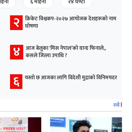
हिना
६ महिना
२४ घण्टा
२
क्रिकेट विश्वकप-२०२७ आयोजक देशहरूको नाम
घोषणा
४
आज बेलुका ‘मिस नेपाल’को ग्रान्ड फिनाले,,
कसले जित्ला उपाधि ?
६
यस्तो छ आजका लागि विदेशी मुद्राको विनिमयदर
सबै