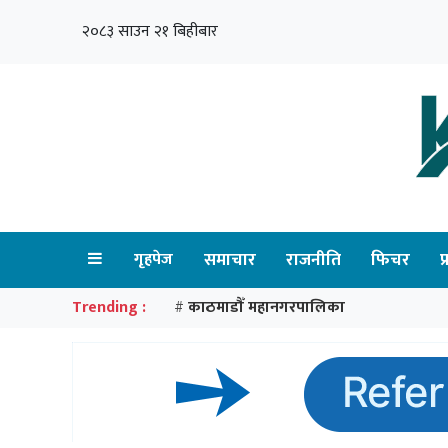
२०८३ साउन २१ बिहीबार
गृहपेज
समाचार
राजनीति
फिचर
प
Trending :
काठमाडौँ महानगरपालिका
#