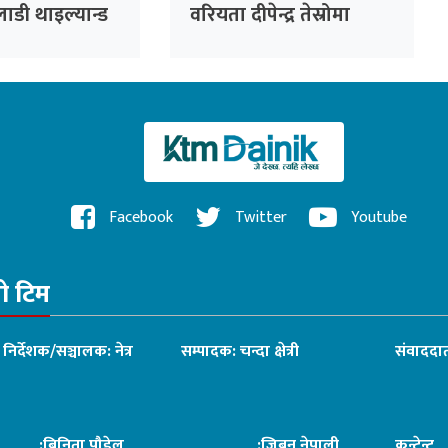
लाडी थाइल्यान्ड
वरियता दीपेन्द्र तेस्रोमा
उक्लिए
Facebook
Twitter
Youtube
रो टिम
ध निर्देशक/सञ्चालक: नेत्र
सम्पादक: चन्दा क्षेत्री
संवाददात
िनिता पौडेल
:जिबन नेपाली
कन्टेन्