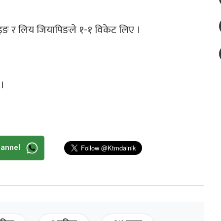
ुइङ र लिय जियापिङले १-१ विकेट लिए ।
 ।
hannel