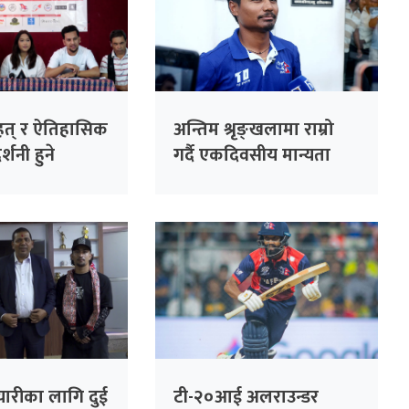
ृहत् र ऐतिहासिक
अन्तिम श्रृङ्खलामा राम्रो
्शनी हुने
गर्दै एकदिवसीय मान्यता
जोगाउने विश्वास : कप्तान
रोहित पौडेल
ारीका लागि दुई
टी-२०आई अलराउन्डर