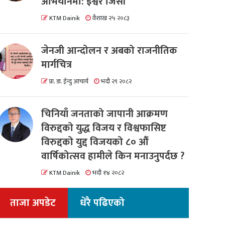
अभियानमा: इश्वर जिसी
KTM Dainik
वैशाख २५ २०८३
जेनजी आन्दोलन र अबको राजनीतिक
मार्गचित्र
प्रा. डा. ईन्दु आचार्य
भदौ २९ २०८२
चिनियाँ जनताको जापानी आक्रमण
विरुद्दको युद्ध विजय र विश्वफासिष्ट
विरुद्दको युद्द विजयको ८० औं
वार्षिकोत्सव हामीले किन मनाउनुपर्दछ ?
KTM Dainik
भदौ १४ २०८२
ताजा अपडेट
धेरै पढिएको