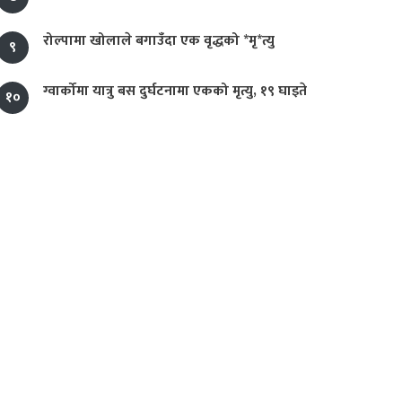
रोल्पामा खोलाले बगाउँदा एक वृद्धको *मृ*त्यु
९
ग्वार्कोमा यात्रु बस दुर्घटनामा एकको मृत्यु, १९ घाइते
१०