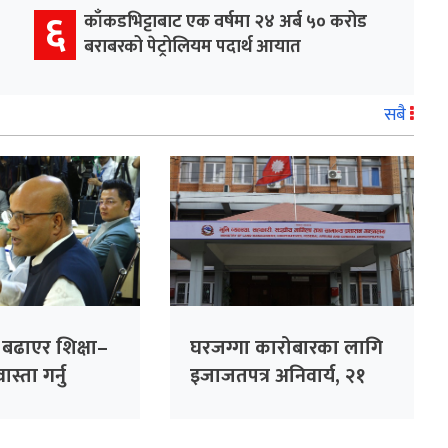
६
काँकडभिट्टाबाट एक वर्षमा २४ अर्ब ५० करोड
बराबरको पेट्रोलियम पदार्थ आयात
सबै
ा बढाएर शिक्षा–
घरजग्गा कारोबारका लागि
स्ता गर्नु
इजाजतपत्र अनिवार्य, २१
गलत नीति :
दिनभित्र अनलाइन आवेदन
दिन विभागको आग्रह