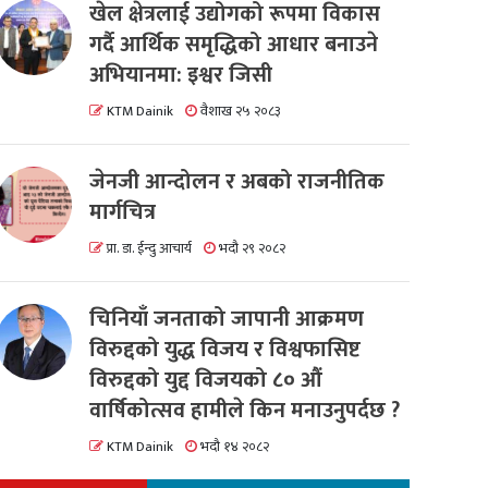
खेल क्षेत्रलाई उद्योगको रूपमा विकास
गर्दै आर्थिक समृद्धिको आधार बनाउने
अभियानमा: इश्वर जिसी
KTM Dainik
वैशाख २५ २०८३
जेनजी आन्दोलन र अबको राजनीतिक
मार्गचित्र
प्रा. डा. ईन्दु आचार्य
भदौ २९ २०८२
चिनियाँ जनताको जापानी आक्रमण
विरुद्दको युद्ध विजय र विश्वफासिष्ट
विरुद्दको युद्द विजयको ८० औं
वार्षिकोत्सव हामीले किन मनाउनुपर्दछ ?
KTM Dainik
भदौ १४ २०८२