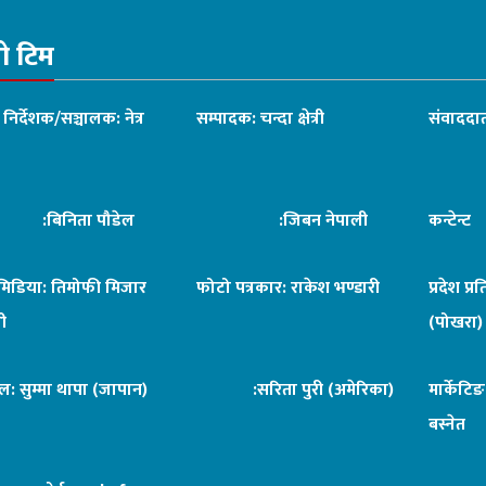
रो टिम
ध निर्देशक/सञ्चालक: नेत्र
सम्पादक: चन्दा क्षेत्री
संवाददात
िनिता पौडेल
:जिबन नेपाली
कन्टेन्
िमिडिया: तिमोफी मिजार
फोटो पत्रकार: राकेश भण्डारी
प्रदेश प्र
ी
(पोखरा)
ल: सुम्मा थापा (जापान)
:सरिता पुरी (अमेरिका)
मार्केटि
बस्नेत