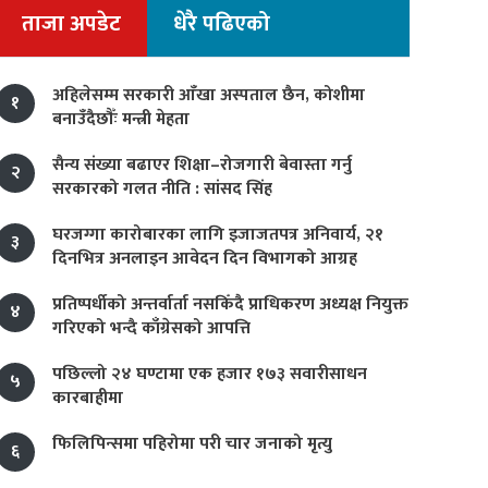
ताजा अपडेट
धेरै पढिएको
अहिलेसम्म सरकारी आँखा अस्पताल छैन, कोशीमा
१
बनाउँदैछौँः मन्त्री मेहता
सैन्य संख्या बढाएर शिक्षा–रोजगारी बेवास्ता गर्नु
२
सरकारको गलत नीति : सांसद सिंह
घरजग्गा कारोबारका लागि इजाजतपत्र अनिवार्य, २१
३
दिनभित्र अनलाइन आवेदन दिन विभागको आग्रह
प्रतिष्पर्धीको अन्तर्वार्ता नसकिँदै प्राधिकरण अध्यक्ष नियुक्त
४
गरिएको भन्दै काँग्रेसको आपत्ति
पछिल्लो २४ घण्टामा एक हजार १७३ सवारीसाधन
५
कारबाहीमा
फिलिपिन्समा पहिरोमा परी चार जनाको मृत्यु
६