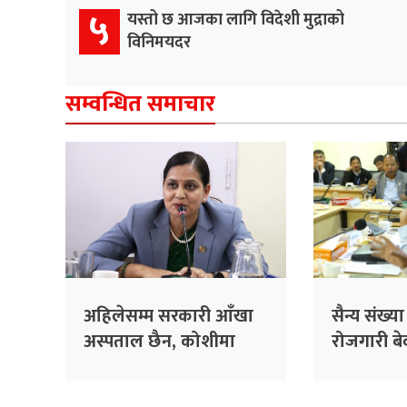
५
यस्तो छ आजका लागि विदेशी मुद्राको
विनिमयदर
सम्वन्धित समाचार
अहिलेसम्म सरकारी आँखा
सैन्य संख्य
अस्पताल छैन, कोशीमा
रोजगारी बेवा
बनाउँदैछौँः मन्त्री मेहता
सरकारको 
सांसद सिंह