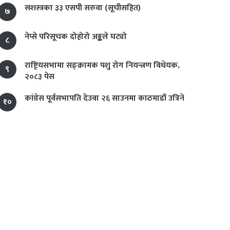
सशस्त्रका ३३ एसपी सरुवा (सूचीसहित)
७
नेप्से परिसूचक दोहोरो अङ्कले घट्यो
८
राष्ट्रियसभामा सङ्क्रामक पशु रोग नियन्त्रण विधेयक,
९
२०८३ पेस
कांग्रेस पूर्वसभापति देउवा २६ साउनमा काठमाडौं उत्रिने
१०