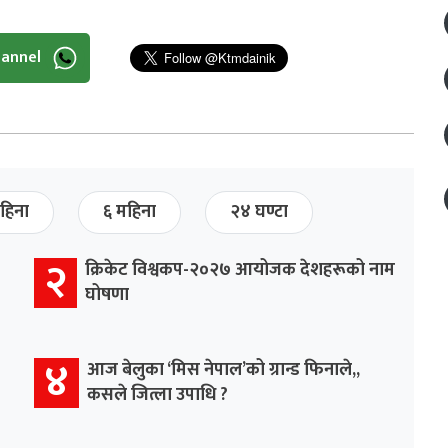
hannel
हिना
६ महिना
२४ घण्टा
२
क्रिकेट विश्वकप-२०२७ आयोजक देशहरूको नाम
घोषणा
४
आज बेलुका ‘मिस नेपाल’को ग्रान्ड फिनाले,,
कसले जित्ला उपाधि ?