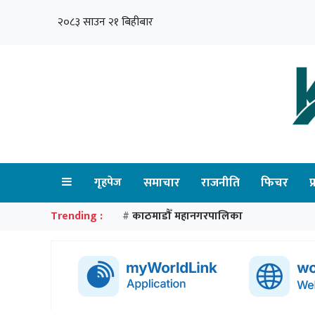
२०८३ साउन २१ बिहीबार
गृहपेज
समाचार
राजनीति
फिचर
प
Trending :
काठमाडौँ महानगरपालिका
#