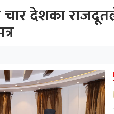
 चार देशका राजदूतल
त्र