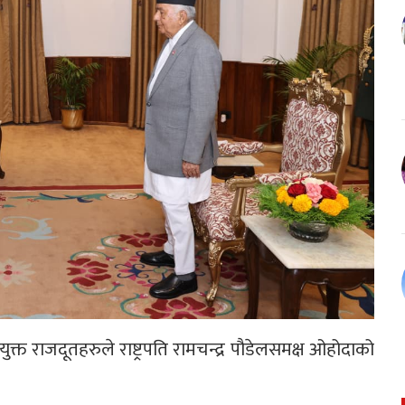
्त राजदूतहरुले राष्ट्रपति रामचन्द्र पौडेलसमक्ष ओहोदाको