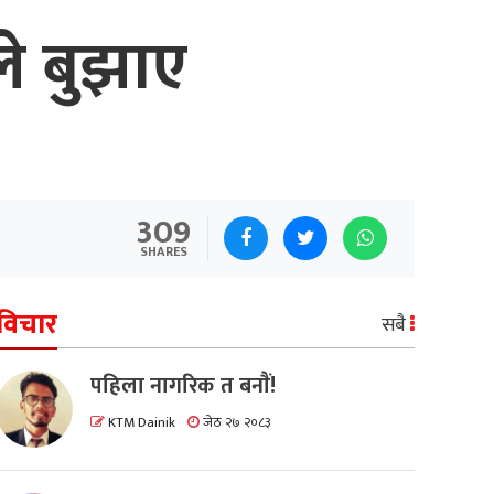
े बुझाए
309
SHARES
विचार
सबै
पहिला नागरिक त बनाैं!
KTM Dainik
जेठ २७ २०८३