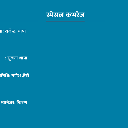
स्पेसल कभरेज
ा: राजेन्द्र थापा
ट : सृजना थापा
तिनिधि: गणेश क्षेत्री
ङ म्यानेजर: किरण