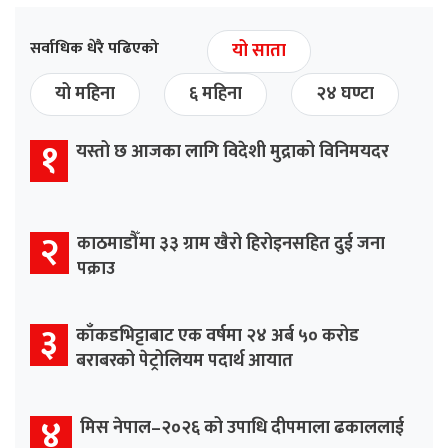
सर्वाधिक धेरै पढिएको
यो साता
यो महिना
६ महिना
२४ घण्टा
१
यस्तो छ आजका लागि विदेशी मुद्राको विनिमयदर
२
काठमाडौँमा ३३ ग्राम खैरो हिरोइनसहित दुई जना
पक्राउ
३
काँकडभिट्टाबाट एक वर्षमा २४ अर्ब ५० करोड
बराबरको पेट्रोलियम पदार्थ आयात
४
मिस नेपाल–२०२६ को उपाधि दीपमाला ढकाललाई