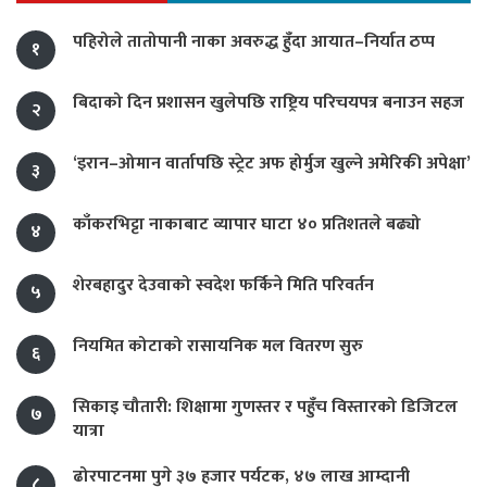
पहिरोले तातोपानी नाका अवरुद्ध हुँदा आयात–निर्यात ठप्प
१
बिदाको दिन प्रशासन खुलेपछि राष्ट्रिय परिचयपत्र बनाउन सहज
२
‘इरान–ओमान वार्तापछि स्ट्रेट अफ होर्मुज खुल्ने अमेरिकी अपेक्षा’
३
काँकरभिट्टा नाकाबाट व्यापार घाटा ४० प्रतिशतले बढ्यो
४
शेरबहादुर देउवाको स्वदेश फर्किने मिति परिवर्तन
५
नियमित कोटाको रासायनिक मल वितरण सुरु
६
सिकाइ चौतारी: शिक्षामा गुणस्तर र पहुँच विस्तारको डिजिटल
७
यात्रा
ढोरपाटनमा पुगे ३७ हजार पर्यटक, ४७ लाख आम्दानी
८