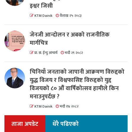
इश्वर जिसी
KTM Dainik
वैशाख २५ २०८३
जेनजी आन्दोलन र अबको राजनीतिक
मार्गचित्र
प्रा. डा. ईन्दु आचार्य
भदौ २९ २०८२
चिनियाँ जनताको जापानी आक्रमण विरुद्दको
युद्ध विजय र विश्वफासिष्ट विरुद्दको युद्द
विजयको ८० औं वार्षिकोत्सव हामीले किन
मनाउनुपर्दछ ?
KTM Dainik
भदौ १४ २०८२
ताजा अपडेट
धेरै पढिएको