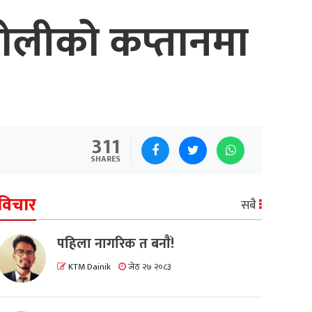
 टोलीको कप्तानमा
311
SHARES
विचार
सबै
पहिला नागरिक त बनाैं!
KTM Dainik
जेठ २७ २०८३