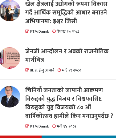
खेल क्षेत्रलाई उद्योगको रूपमा विकास
गर्दै आर्थिक समृद्धिको आधार बनाउने
अभियानमा: इश्वर जिसी
KTM Dainik
वैशाख २५ २०८३
जेनजी आन्दोलन र अबको राजनीतिक
मार्गचित्र
प्रा. डा. ईन्दु आचार्य
भदौ २९ २०८२
चिनियाँ जनताको जापानी आक्रमण
विरुद्दको युद्ध विजय र विश्वफासिष्ट
विरुद्दको युद्द विजयको ८० औं
वार्षिकोत्सव हामीले किन मनाउनुपर्दछ ?
KTM Dainik
भदौ १४ २०८२