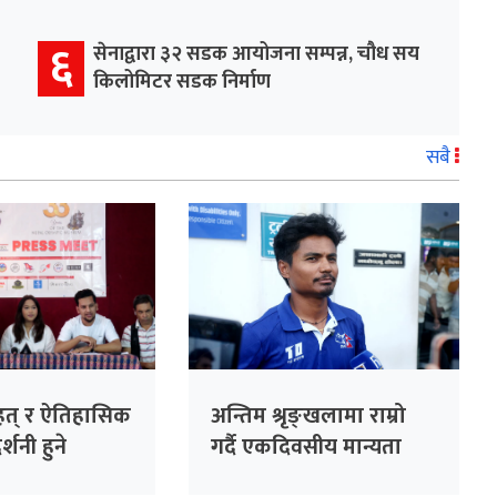
६
सेनाद्वारा ३२ सडक आयोजना सम्पन्न, चौध सय
किलोमिटर सडक निर्माण
सबै
ृहत् र ऐतिहासिक
अन्तिम श्रृङ्खलामा राम्रो
्शनी हुने
गर्दै एकदिवसीय मान्यता
जोगाउने विश्वास : कप्तान