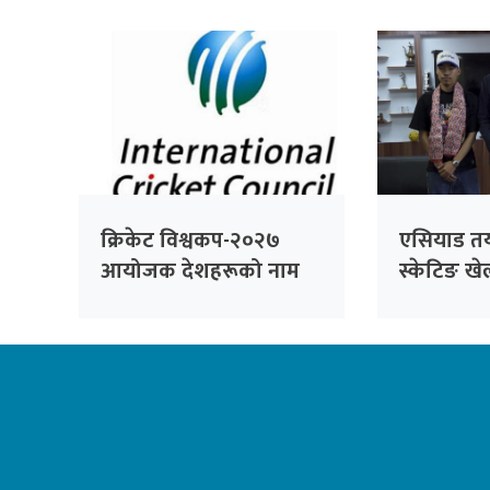
क्रिकेट विश्वकप-२०२७
एसियाड तय
आयोजक देशहरूको नाम
स्केटिङ खे
घोषणा
जाँदै