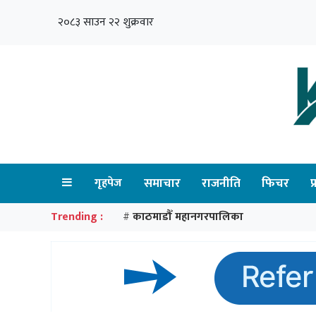
२०८३ साउन २२ शुक्रवार
गृहपेज
समाचार
राजनीति
फिचर
प
Trending :
काठमाडौँ महानगरपालिका
#