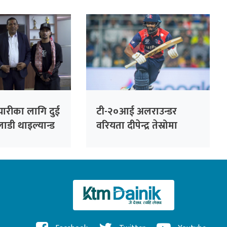
रोहित पौडेल
ारीका लागि दुई
टी-२०आई अलराउन्डर
लाडी थाइल्यान्ड
वरियता दीपेन्द्र तेस्रोमा
उक्लिए