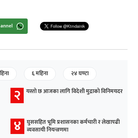
hannel
हिना
६ महिना
२४ घण्टा
२
यस्तो छ आजका लागि विदेशी मुद्राको विनिमयदर
४
घुससहित भूमि प्रशासनका कर्मचारी र लेखापढी
व्यवसायी नियन्त्रणमा