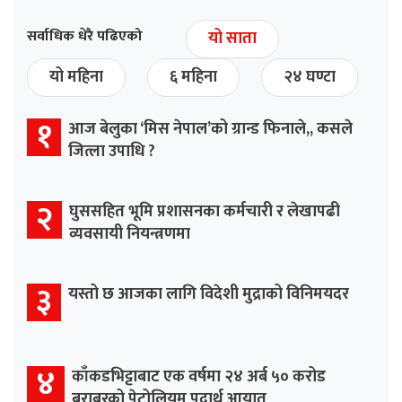
सर्वाधिक धेरै पढिएको
यो साता
यो महिना
६ महिना
२४ घण्टा
१
आज बेलुका ‘मिस नेपाल’को ग्रान्ड फिनाले,, कसले
जित्ला उपाधि ?
२
घुससहित भूमि प्रशासनका कर्मचारी र लेखापढी
व्यवसायी नियन्त्रणमा
३
यस्तो छ आजका लागि विदेशी मुद्राको विनिमयदर
४
काँकडभिट्टाबाट एक वर्षमा २४ अर्ब ५० करोड
बराबरको पेट्रोलियम पदार्थ आयात