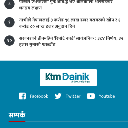
पोखरा एभेन्जर्समा पुनः आबद्ध भए श्रीलंकाली अलराउन्डर
८
धनञ्जय लक्षण
गाभीले नेपाललाई ३ करोड ९६ लाख डलर बराबरको खोप र १
९
करोड ८० लाख डलर अनुदान दिने
सरकारको तीनमहिने ‘रिपोर्ट कार्ड’ सार्वजनिक : ३८४ निर्णय, ३२
१०
हजार गुनासो फर्छ्योट
Facebook
Twitter
Youtube
सम्पर्क