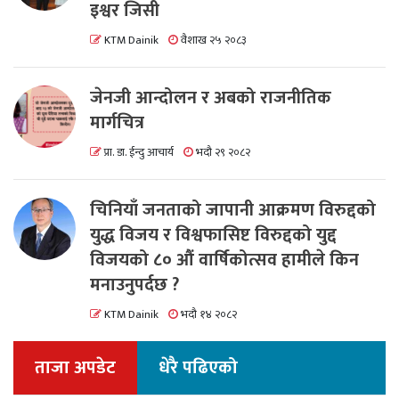
इश्वर जिसी
KTM Dainik
वैशाख २५ २०८३
जेनजी आन्दोलन र अबको राजनीतिक
मार्गचित्र
प्रा. डा. ईन्दु आचार्य
भदौ २९ २०८२
चिनियाँ जनताको जापानी आक्रमण विरुद्दको
युद्ध विजय र विश्वफासिष्ट विरुद्दको युद्द
विजयको ८० औं वार्षिकोत्सव हामीले किन
मनाउनुपर्दछ ?
KTM Dainik
भदौ १४ २०८२
ताजा अपडेट
धेरै पढिएको