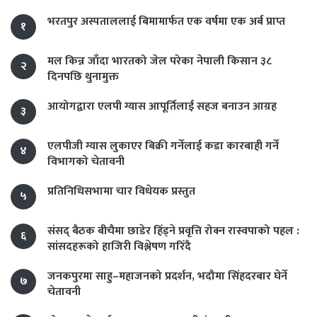
भरतपुर अस्पताललाई बिमामार्फत एक वर्षमा एक अर्ब प्राप्त
१
मल किन्न जाँदा भारतको जेल परेका नेपाली किसान ३८
२
दिनपछि थुनामुक्त
आयोगद्वारा एलपी ग्यास आपूर्तिलाई सहज बनाउन आग्रह
३
एलपीजी ग्यास लुकाएर बिक्री गर्नेलाई कडा कारबाही गर्ने
४
विभागको चेतावनी
प्रतिनिधिसभामा चार विधेयक प्रस्तुत
५
संसद् बैठक बीचैमा छाडेर हिँड्ने प्रवृत्ति रोक्न रास्वपाको पहल :
६
सांसदहरूको हाजिरी विश्लेषण गरिँदै
जनकपुरमा साहु–महाजनको प्रदर्शन, भदौमा सिंहदरबार घेर्ने
७
चेतावनी