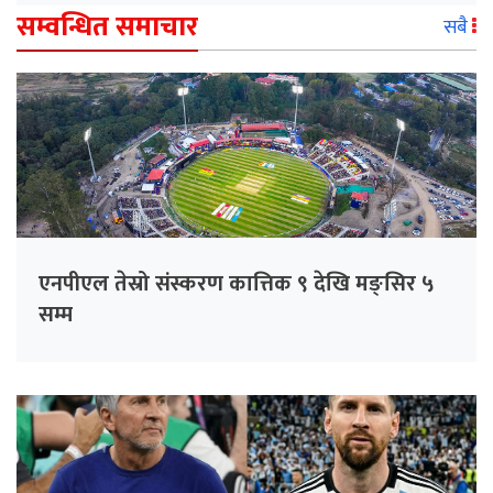
सम्वन्धित समाचार
सबै
एनपीएल तेस्रो संस्करण कात्तिक ९ देखि मङ्सिर ५
सम्म