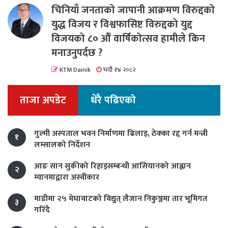
चिनियाँ जनताको जापानी आक्रमण विरुद्दको
युद्ध विजय र विश्वफासिष्ट विरुद्दको युद्द
विजयको ८० औं वार्षिकोत्सव हामीले किन
मनाउनुपर्दछ ?
KTM Dainik
भदौ १४ २०८२
ताजा अपडेट
धेरै पढिएको
गुल्मी अस्पताल भवन निर्माणमा ढिलाइ, ठेक्का रद्द गर्न मन्त्री
१
लम्सालको निर्देशन
आङ सान सुकीको रिहाइसम्बन्धी आसियानको आह्वान
२
म्यानमाद्वारा अस्वीकार
माडीमा २५ मेघावाटको विद्युत् लैजान निकुञ्जमा तार भूमिगत
३
गरिँदै