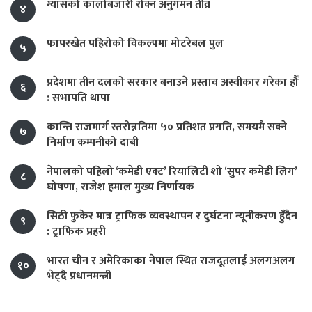
ग्यासको कालोबजारी रोक्न अनुगमन तीव्र
४
फापरखेत पहिरोको विकल्पमा मोटरेबल पुल
५
प्रदेशमा तीन दलको सरकार बनाउने प्रस्ताव अस्वीकार गरेका हौँ
६
: सभापति थापा
कान्ति राजमार्ग स्तरोन्नतिमा ५० प्रतिशत प्रगति, समयमै सक्ने
७
निर्माण कम्पनीको दाबी
नेपालको पहिलो ‘कमेडी एक्ट’ रियालिटी शो ‘सुपर कमेडी लिग’
८
घोषणा, राजेश हमाल मुख्य निर्णायक
सिठी फुकेर मात्र ट्राफिक व्यवस्थापन र दुर्घटना न्यूनीकरण हुँदैन
९
: ट्राफिक प्रहरी
भारत चीन र अमेरिकाका नेपाल स्थित राजदूतलाई अलगअलग
१०
भेट्दै प्रधानमन्त्री