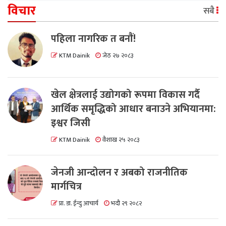
विचार
सबै
पहिला नागरिक त बनाैं!
KTM Dainik
जेठ २७ २०८३
खेल क्षेत्रलाई उद्योगको रूपमा विकास गर्दै
आर्थिक समृद्धिको आधार बनाउने अभियानमा:
इश्वर जिसी
KTM Dainik
वैशाख २५ २०८३
जेनजी आन्दोलन र अबको राजनीतिक
मार्गचित्र
प्रा. डा. ईन्दु आचार्य
भदौ २९ २०८२