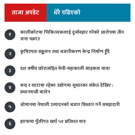
ताजा अपडेट
धेरै पढिएको
कालीकोटमा चिकित्सकलाई दुर्व्यवहार गरेको आरोपमा तीन
१
जना पक्राउ
कृषिउपज सङ्कलन तथा बजारीकरण केन्द्र निर्माण हुँदै
२
दश वर्षीय छोरासहित मेची-महाकाली साइकल यात्रा
३
बन्द र घाटामा रहेका उद्योगमा सुधारका संकेत देखिए :
४
प्रधानमन्त्री बालेन
ओमानमा नेपाली उत्पादनको बजार विस्तार गर्ने समझदारी
५
झापामा पुँजीगत खर्च ५१ प्रतिशत मात्र
६