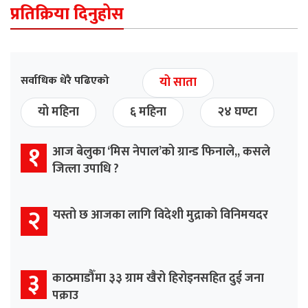
प्रतिक्रिया दिनुहोस
सर्वाधिक धेरै पढिएको
यो साता
यो महिना
६ महिना
२४ घण्टा
१
आज बेलुका ‘मिस नेपाल’को ग्रान्ड फिनाले,, कसले
जित्ला उपाधि ?
२
यस्तो छ आजका लागि विदेशी मुद्राको विनिमयदर
३
काठमाडौँमा ३३ ग्राम खैरो हिरोइनसहित दुई जना
पक्राउ