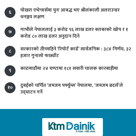
पोखरा एभेन्जर्समा पुनः आबद्ध भए श्रीलंकाली अलराउन्डर
६
धनञ्जय लक्षण
गाभीले नेपाललाई ३ करोड ९६ लाख डलर बराबरको खोप र १
७
करोड ८० लाख डलर अनुदान दिने
सरकारको तीनमहिने ‘रिपोर्ट कार्ड’ सार्वजनिक : ३८४ निर्णय, ३२
८
हजार गुनासो फर्छ्योट
काठमाडौंमा २४ घण्टामा १८१ सवारी चालक कारबाहीमा
९
दुबईको चर्चित ‘जमजम पर्फ्युम्स’ नेपालमा, ‘जमजम ब्रदर्स’ले
१०
उद्घाटन गर्ने