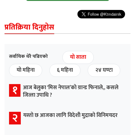
प्रतिक्रिया दिनुहोस
सर्वाधिक धेरै पढिएको
यो साता
यो महिना
६ महिना
२४ घण्टा
१
आज बेलुका ‘मिस नेपाल’को ग्रान्ड फिनाले,, कसले
जित्ला उपाधि ?
२
यस्तो छ आजका लागि विदेशी मुद्राको विनिमयदर