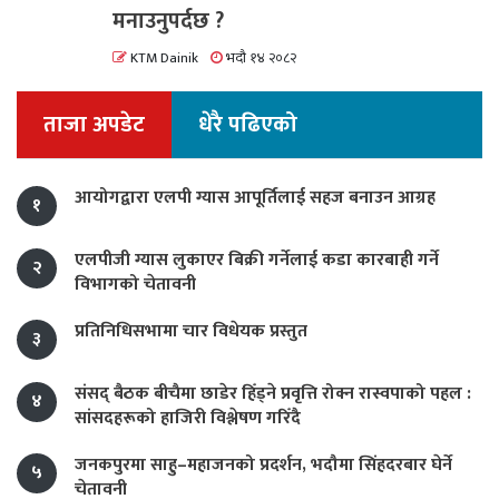
मनाउनुपर्दछ ?
KTM Dainik
भदौ १४ २०८२
ताजा अपडेट
धेरै पढिएको
आयोगद्वारा एलपी ग्यास आपूर्तिलाई सहज बनाउन आग्रह
१
एलपीजी ग्यास लुकाएर बिक्री गर्नेलाई कडा कारबाही गर्ने
२
विभागको चेतावनी
प्रतिनिधिसभामा चार विधेयक प्रस्तुत
३
संसद् बैठक बीचैमा छाडेर हिँड्ने प्रवृत्ति रोक्न रास्वपाको पहल :
४
सांसदहरूको हाजिरी विश्लेषण गरिँदै
जनकपुरमा साहु–महाजनको प्रदर्शन, भदौमा सिंहदरबार घेर्ने
५
चेतावनी