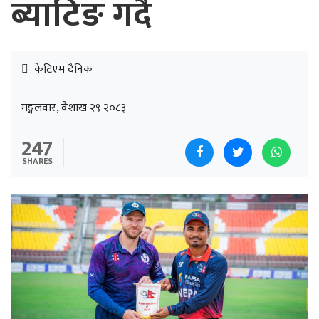
ब्याटिङ गर्दै
केटिएम दैनिक
मङ्गलवार, वैशाख २९ २०८३
247
SHARES