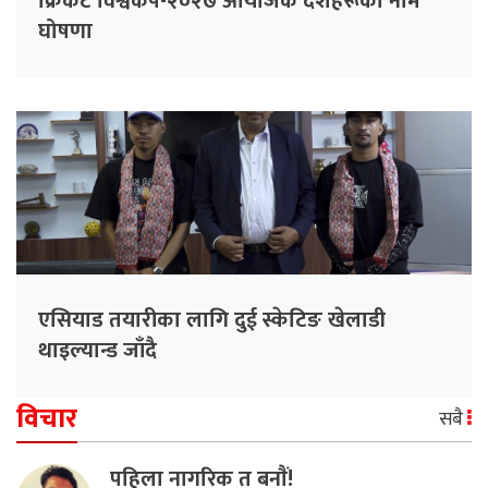
क्रिकेट विश्वकप-२०२७ आयोजक देशहरूको नाम
घोषणा
एसियाड तयारीका लागि दुई स्केटिङ खेलाडी
थाइल्यान्ड जाँदै
विचार
सबै
पहिला नागरिक त बनाैं!