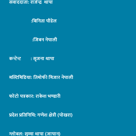
संवाददाता: राजेन्द्र थापा
:बिनिता पौडेल
:जिबन नेपाली
कन्टेन्ट : सृजना थापा
मल्टिमिडिया: तिमोफी मिजार नेपाली
फोटो पत्रकार: राकेश भण्डारी
प्रदेश प्रतिनिधि: गणेश क्षेत्री (पोखरा)
ग्लोबल: सुम्मा थापा (जापान)