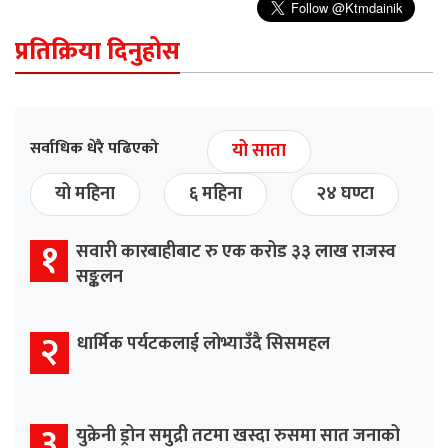
प्रतिक्रिया दिनुहोस
सर्वाधिक धेरै पढिएको
यो साता
यो महिना
६ महिना
२४ घण्टा
१
सवारी कारबाहीबाट रु एक करोड ३३ लाख राजस्व
सङ्कलन
२
धार्मिक पर्यटकलाई लोभ्याउँदै सिसमहल
३
युक्रेनी ड्रोन समुद्री तटमा खस्दा रुसमा सात जनाको