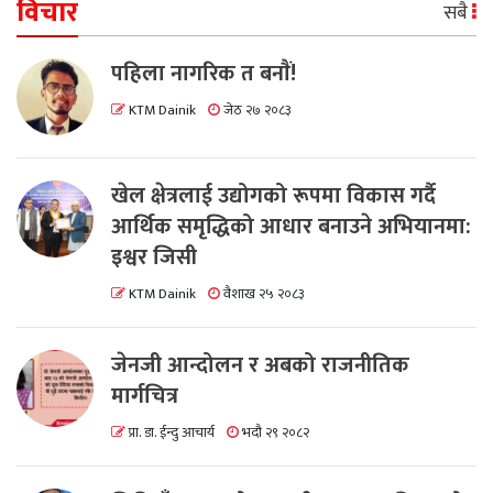
विचार
सबै
पहिला नागरिक त बनाैं!
KTM Dainik
जेठ २७ २०८३
खेल क्षेत्रलाई उद्योगको रूपमा विकास गर्दै
आर्थिक समृद्धिको आधार बनाउने अभियानमा:
इश्वर जिसी
KTM Dainik
वैशाख २५ २०८३
जेनजी आन्दोलन र अबको राजनीतिक
मार्गचित्र
प्रा. डा. ईन्दु आचार्य
भदौ २९ २०८२