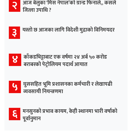
२
आज बेलुका ‘मिस नेपाल’को ग्रान्ड फिनाले,, कसले
जित्ला उपाधि ?
३
यस्तो छ आजका लागि विदेशी मुद्राको विनिमयदर
४
काँकडभिट्टाबाट एक वर्षमा २४ अर्ब ५० करोड
बराबरको पेट्रोलियम पदार्थ आयात
५
घुससहित भूमि प्रशासनका कर्मचारी र लेखापढी
व्यवसायी नियन्त्रणमा
६
मनसुनको प्रभाव कायम, केही स्थानमा भारी वर्षाको
पूर्वानुमान