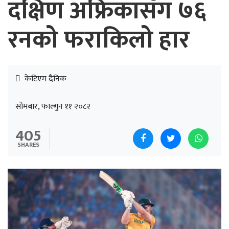
दक्षिण अफ्रिकासँग ७६
रनको फराकिलो हार
केटिएम दैनिक
सोमबार, फाल्गुन ११ २०८२
405
SHARES