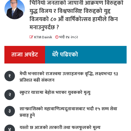
चिनियाँ जनताको जापानी आक्रमण विरुद्दको
युद्ध विजय र विश्वफासिष्ट विरुद्दको युद्द
विजयको ८० औं वार्षिकोत्सव हामीले किन
मनाउनुपर्दछ ?
KTM Dainik
भदौ १४ २०८२
ताजा अपडेट
धेरै पढिएको
मेची भन्सारको राजस्वमा उत्साहजनक वृद्धि, लक्ष्यभन्दा ९३
१
प्रतिशत बढी संकलन
स्कुटर यात्रामा बेहोस भएका युवकको मृत्यु
२
सान्फ्रासिस्को महावाणिज्यदूतावासबाट भदौ १५ सम्म सेवा
३
प्रवाह हुने
यस्तो छ आजको तरकारी तथा फलफूलको मूल्य
४