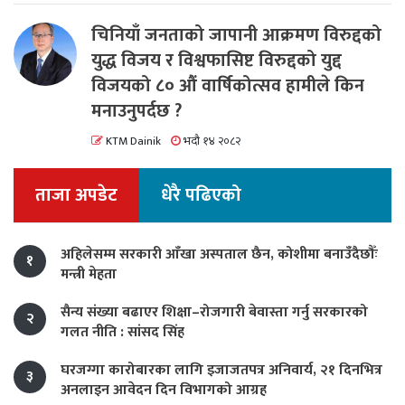
चिनियाँ जनताको जापानी आक्रमण विरुद्दको
युद्ध विजय र विश्वफासिष्ट विरुद्दको युद्द
विजयको ८० औं वार्षिकोत्सव हामीले किन
मनाउनुपर्दछ ?
KTM Dainik
भदौ १४ २०८२
ताजा अपडेट
धेरै पढिएको
अहिलेसम्म सरकारी आँखा अस्पताल छैन, कोशीमा बनाउँदैछौँः
१
मन्त्री मेहता
सैन्य संख्या बढाएर शिक्षा–रोजगारी बेवास्ता गर्नु सरकारको
२
गलत नीति : सांसद सिंह
घरजग्गा कारोबारका लागि इजाजतपत्र अनिवार्य, २१ दिनभित्र
३
अनलाइन आवेदन दिन विभागको आग्रह