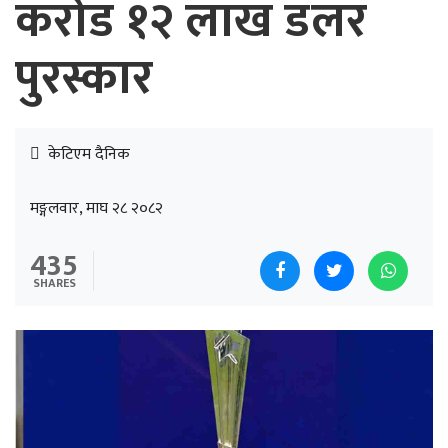
करोड १२ लाख डलर
पुरस्कार
केटिएम दैनिक
मङ्गलवार, माघ २८ २०८२
435
SHARES