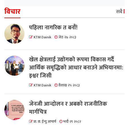
विचार
सबै
पहिला नागरिक त बनाैं!
KTM Dainik
जेठ २७ २०८३
खेल क्षेत्रलाई उद्योगको रूपमा विकास गर्दै
आर्थिक समृद्धिको आधार बनाउने अभियानमा:
इश्वर जिसी
KTM Dainik
वैशाख २५ २०८३
जेनजी आन्दोलन र अबको राजनीतिक
मार्गचित्र
प्रा. डा. ईन्दु आचार्य
भदौ २९ २०८२