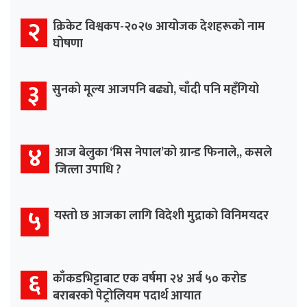
२
क्रिकेट विश्वकप-२०२७ आयोजक देशहरूको नाम
घोषणा
३
सुनको मूल्य आजपनि बढ्यो, चाँदी पनि महँगियो
४
आज बेलुका ‘मिस नेपाल’को ग्रान्ड फिनाले,, कसले
जित्ला उपाधि ?
५
यस्तो छ आजका लागि विदेशी मुद्राको विनिमयदर
६
काँकडभिट्टाबाट एक वर्षमा २४ अर्ब ५० करोड
बराबरको पेट्रोलियम पदार्थ आयात