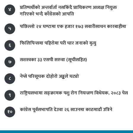
प्रतिष्पर्धीको अन्तर्वार्ता नसकिँदै प्राधिकरण अध्यक्ष नियुक्त
४
गरिएको भन्दै काँग्रेसको आपत्ति
पछिल्लो २४ घण्टामा एक हजार १७३ सवारीसाधन कारबाहीमा
५
फिलिपिन्समा पहिरोमा परी चार जनाको मृत्यु
६
सशस्त्रका ३३ एसपी सरुवा (सूचीसहित)
७
नेप्से परिसूचक दोहोरो अङ्कले घट्यो
८
राष्ट्रियसभामा सङ्क्रामक पशु रोग नियन्त्रण विधेयक, २०८३ पेस
९
कांग्रेस पूर्वसभापति देउवा २६ साउनमा काठमाडौं उत्रिने
१०