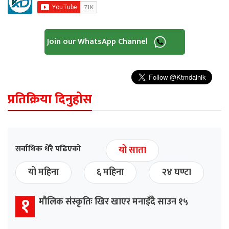
Join our WhatsApp Channel
प्रतिक्रिया दिनुहोस
सर्वाधिक धेरै पढिएको
यो साता
यो महिना
६ महिना
२४ घण्टा
१
मौलिक संस्कृतिः खिर खाएर मनाइँदै साउन १५