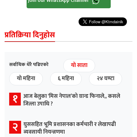
Join our WhatsApp Channel
प्रतिक्रिया दिनुहोस
सर्वाधिक धेरै पढिएको
यो साता
यो महिना
६ महिना
२४ घण्टा
१
आज बेलुका ‘मिस नेपाल’को ग्रान्ड फिनाले,, कसले
जित्ला उपाधि ?
२
घुससहित भूमि प्रशासनका कर्मचारी र लेखापढी
व्यवसायी नियन्त्रणमा