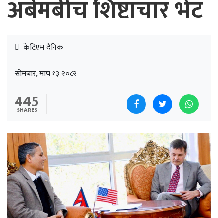
अर्बमबीच शिष्टाचार भेट
केटिएम दैनिक
सोमबार, माघ १३ २०८२
445
SHARES