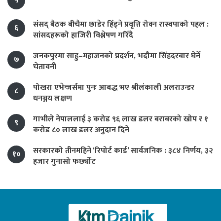
५
संसद् बैठक बीचैमा छाडेर हिँड्ने प्रवृत्ति रोक्न रास्वपाको पहल :
६
सांसदहरूको हाजिरी विश्लेषण गरिँदै
जनकपुरमा साहु–महाजनको प्रदर्शन, भदौमा सिंहदरबार घेर्ने
७
चेतावनी
पोखरा एभेन्जर्समा पुनः आबद्ध भए श्रीलंकाली अलराउन्डर
८
धनञ्जय लक्षण
गाभीले नेपाललाई ३ करोड ९६ लाख डलर बराबरको खोप र १
९
करोड ८० लाख डलर अनुदान दिने
सरकारको तीनमहिने ‘रिपोर्ट कार्ड’ सार्वजनिक : ३८४ निर्णय, ३२
१०
हजार गुनासो फर्छ्योट