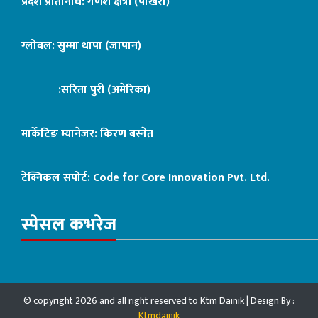
प्रदेश प्रतिनिधि: गणेश क्षेत्री (पोखरा)
ग्लोबल: सुम्मा थापा (जापान)
:सरिता पुरी (अमेरिका)
मार्केटिङ म्यानेजर: किरण बस्नेत
टेक्निकल सपोर्ट:
Code for Core Innovation Pvt. Ltd.
स्पेसल कभरेज
© copyright 2026 and all right reserved to Ktm Dainik | Design By :
Ktmdainik