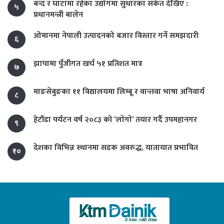
बन्द र घाटामा रहेका उद्योगमा सुधारका संकेत देखिए :
५
प्रधानमन्त्री बालेन
ओमानमा नेपाली उत्पादनको बजार विस्तार गर्ने समझदारी
६
झापामा पुँजीगत खर्च ५१ प्रतिशत मात्र
७
माङसेबुङका ११ विद्यालयमा लिम्बू र वान्तवा भाषा अनिवार्य
८
हेटौंडा पर्यटन वर्ष २०८३ को ‘लाेगाे’ तयार गर्दै उपमहानगर
९
देशका विभिन्न स्थानमा सडक अवरुद्ध, यातायात प्रभावित
१०