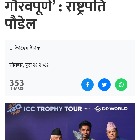
गौरवपूर्ण’ : राष्ट्रपति
पौडेल
केटिएम दैनिक
सोमबार, पुस २१ २०८२
353
SHARES