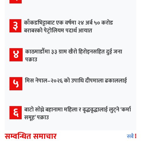
३
काँकडभिट्टाबाट एक वर्षमा २४ अर्ब ५० करोड
बराबरको पेट्रोलियम पदार्थ आयात
४
काठमाडौँमा ३३ ग्राम खैरो हिरोइनसहित दुई जना
पक्राउ
५
मिस नेपाल–२०२६ को उपाधि दीपमाला ढकाललाई
६
बाटो सोध्ने बहानामा महिला र वृद्धवृद्धालाई लुट्ने ‘कर्मा
समूह’ पक्राउ
सम्वन्धित समाचार
सबै