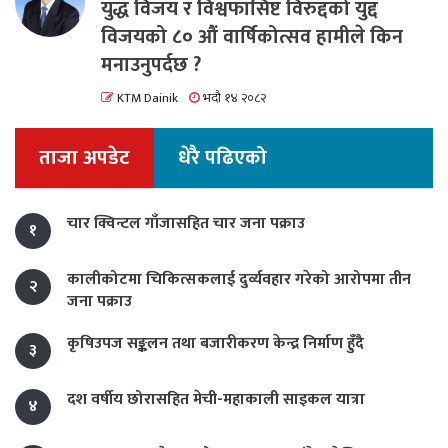
युद्ध विजय र विश्वफासिष्ट विरुद्दको युद्द
विजयको ८० औं वार्षिकोत्सव हामीले किन
मनाउनुपर्दछ ?
KTM Dainik
भदौ १४ २०८२
ताजा अपडेट
धेरै पढिएको
चार क्विन्टल गाँजासहित चार जना पक्राउ
१
कालीकोटमा चिकित्सकलाई दुर्व्यवहार गरेको आरोपमा तीन
२
जना पक्राउ
कृषिउपज सङ्कलन तथा बजारीकरण केन्द्र निर्माण हुँदै
३
दश वर्षीय छोरासहित मेची-महाकाली साइकल यात्रा
४