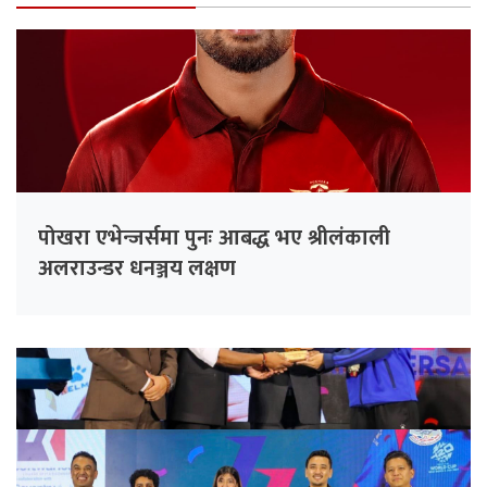
पोखरा एभेन्जर्समा पुनः आबद्ध भए श्रीलंकाली
अलराउन्डर धनञ्जय लक्षण