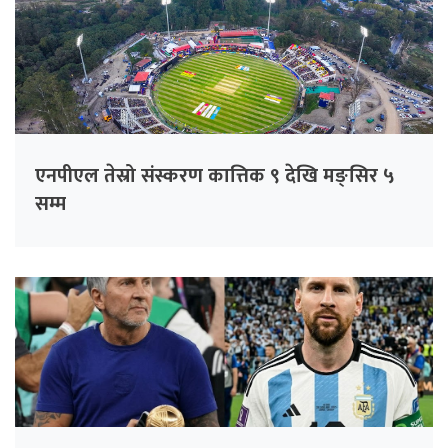
एनपीएल तेस्रो संस्करण कात्तिक ९ देखि मङ्सिर ५
सम्म