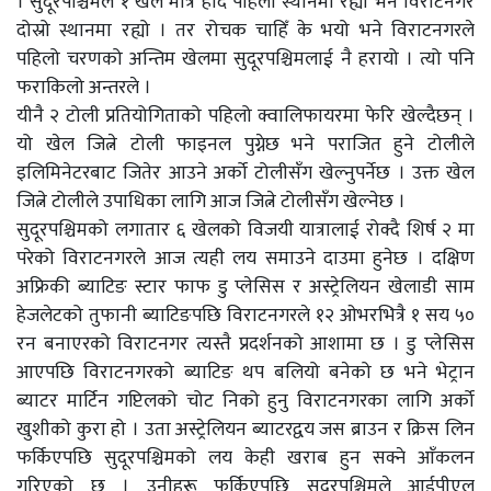
। सुदूरपश्चिमले १ खेल मात्र हार्दै पहिलो स्थानमा रह्यो भने विराटनगर
दोस्रो स्थानमा रह्यो । तर रोचक चाहिँ के भयो भने विराटनगरले
पहिलो चरणको अन्तिम खेलमा सुदूरपश्चिमलाई नै हरायो । त्यो पनि
फराकिलो अन्तरले ।
यीनै २ टोली प्रतियोगिताको पहिलो क्वालिफायरमा फेरि खेल्दैछन् ।
यो खेल जित्ने टोली फाइनल पुग्नेछ भने पराजित हुने टोलीले
इलिमिनेटरबाट जितेर आउने अर्को टोलीसँग खेल्नुपर्नेछ । उक्त खेल
जित्ने टोलीले उपाधिका लागि आज जित्ने टोलीसँग खेल्नेछ ।
सुदूरपश्चिमको लगातार ६ खेलको विजयी यात्रालाई रोक्दै शिर्ष २ मा
परेको विराटनगरले आज त्यही लय समाउने दाउमा हुनेछ । दक्षिण
अफ्रिकी ब्याटिङ स्टार फाफ डु प्लेसिस र अस्ट्रेलियन खेलाडी साम
हेजलेटको तुफानी ब्याटिङपछि विराटनगरले १२ ओभरभित्रै १ सय ५०
रन बनाएरको विराटनगर त्यस्तै प्रदर्शनको आशामा छ । डु प्लेसिस
आएपछि विराटनगरको ब्याटिङ थप बलियो बनेको छ भने भेट्रान
ब्याटर मार्टिन गप्टिलको चोट निको हुनु विराटनगरका लागि अर्को
खुशीको कुरा हो । उता अस्ट्रेलियन ब्याटरद्वय जस ब्राउन र क्रिस लिन
फर्किएपछि सुदूरपश्चिमको लय केही खराब हुन सक्ने आँकलन
गरिएको छ । उनीहरू फर्किएपछि सुदूरपश्चिमले आईपीएल