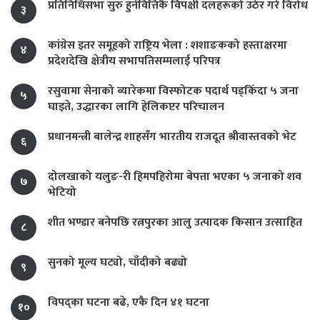
प्रतिनिधिसभा सुरु हुनेवित्तिकै विपक्षी दलहरूको उठेर गरे विरोध
३
कांग्रेस इतर समूहको राष्ट्रिय भेला : शशाङकको हस्ताक्षरमा
४
प्रदेशदेखि क्षेत्रीय सभापतिसम्मलाई परिपत्र
रसुवामा सेनाको ब्यारेकमा विस्फोटक पदार्थ पड्किँदा ५ जना
५
घाइते, उद्धारका लागि हेलिकप्टर परिचालन
प्रधानमन्त्री बालेन्द्र शाहसँग भारतीय राजदूत श्रीवास्तवको भेट
६
दोलखाको यलुङ-री हिमपहिरोमा बेपत्ता भएका ५ जनाको शव
७
भेटियो
शीत भण्डार बनेपछि रत्नपुरका आलु उत्पादक किसान उत्साहित
८
सुनको मूल्य घट्यो, चाँदीको बढ्यो
९
विपद्का घटना बढे, एकै दिन ४१ घटना
१०