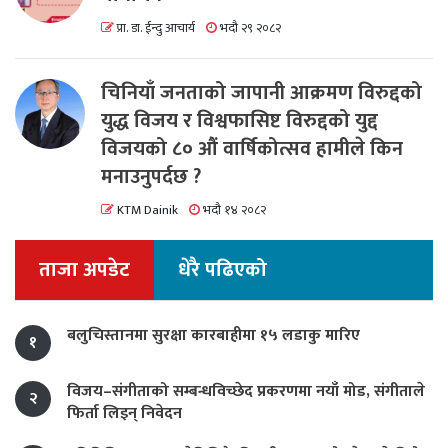
प्रा. डा. ईन्दु आचार्य
भदौ २९ २०८२
चिनियाँ जनताको जापानी आक्रमण विरुद्दको
युद्ध विजय र विश्वफासिष्ट विरुद्दको युद्द
विजयको ८० औं वार्षिकोत्सव हामीले किन
मनाउनुपर्दछ ?
KTM Dainik
भदौ १४ २०८२
ताजा अपडेट
धेरै पढिएको
बलुचिस्तानमा सुरक्षा कारबाहीमा १५ लडाकु मारिए
१
विजय–संगीताको सम्बन्धविच्छेद प्रकरणमा नयाँ मोड, संगीता‍ले
२
फिर्ता लिइन् निवेदन