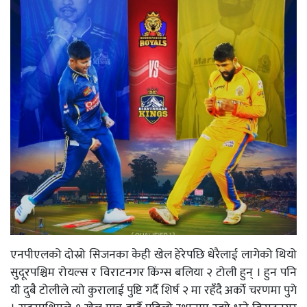
एनपीएलको दोस्रो सिजनका केही खेल हेरेपछि धेरैलाई लागेको थियो
सुदूरपश्चिम रोयल्स र विराटनगर किंग्स बलिया २ टोली हुन् । हुन पनि
यी दुबै टोलीले त्यो कुरालाई पुष्टि गर्दै शिर्ष २ मा रहँदै अर्को चरणमा पुगे