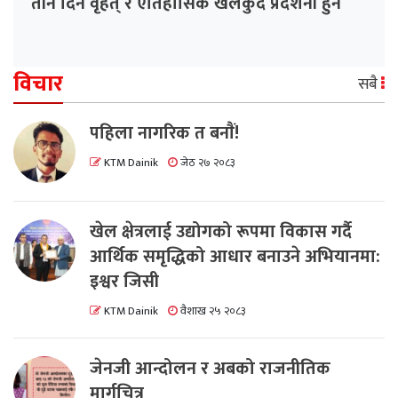
तीन दिने वृहत् र ऐतिहासिक खेलकुद प्रदर्शनी हुने
विचार
सबै
पहिला नागरिक त बनाैं!
KTM Dainik
जेठ २७ २०८३
खेल क्षेत्रलाई उद्योगको रूपमा विकास गर्दै
आर्थिक समृद्धिको आधार बनाउने अभियानमा:
इश्वर जिसी
KTM Dainik
वैशाख २५ २०८३
जेनजी आन्दोलन र अबको राजनीतिक
मार्गचित्र