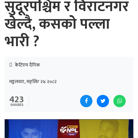
सुदूरपश्चिम र विराटनगर
खेल्दै, कसको पल्ला
भारी ?
केटिएम दैनिक
मङ्गलवार, मङ्सिर २४ २०८२
423
SHARES