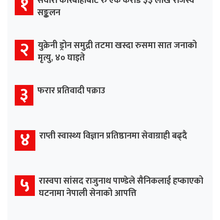
१
सवारी कारबाहीबाट रु एक करोड ३३ लाख राजस्व
सङ्कलन
२
युक्रेनी ड्रोन समुद्री तटमा खस्दा रुसमा सात जनाको
मृत्यु, ४० घाइते
३
फरार प्रतिवादी पक्राउ
४
राप्ती स्वास्थ्य विज्ञान प्रतिष्ठानमा सेवाग्राही बढ्दै
५
रास्वपा सांसद राजुनाथ पाण्डेले सैनिकलाई हप्काएको
घटनामा नेपाली सेनाको आपत्ति