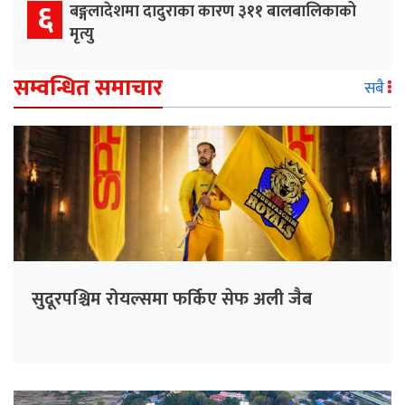
६
बङ्गलादेशमा दादुराका कारण ३११ बालबालिकाको
मृत्यु
सम्वन्धित समाचार
सबै
सुदूरपश्चिम रोयल्समा फर्किए सेफ अली जैब