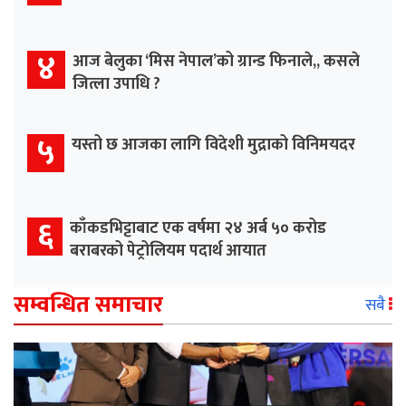
४
आज बेलुका ‘मिस नेपाल’को ग्रान्ड फिनाले,, कसले
जित्ला उपाधि ?
५
यस्तो छ आजका लागि विदेशी मुद्राको विनिमयदर
६
काँकडभिट्टाबाट एक वर्षमा २४ अर्ब ५० करोड
बराबरको पेट्रोलियम पदार्थ आयात
सम्वन्धित समाचार
सबै