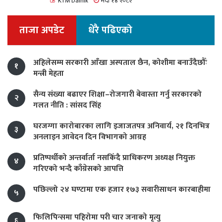
KTM Dainik
भदौ १४ २०८२
ताजा अपडेट
धेरै पढिएको
अहिलेसम्म सरकारी आँखा अस्पताल छैन, कोशीमा बनाउँदैछौँः
१
मन्त्री मेहता
सैन्य संख्या बढाएर शिक्षा–रोजगारी बेवास्ता गर्नु सरकारको
२
गलत नीति : सांसद सिंह
घरजग्गा कारोबारका लागि इजाजतपत्र अनिवार्य, २१ दिनभित्र
३
अनलाइन आवेदन दिन विभागको आग्रह
प्रतिष्पर्धीको अन्तर्वार्ता नसकिँदै प्राधिकरण अध्यक्ष नियुक्त
४
गरिएको भन्दै काँग्रेसको आपत्ति
पछिल्लो २४ घण्टामा एक हजार १७३ सवारीसाधन कारबाहीमा
५
फिलिपिन्समा पहिरोमा परी चार जनाको मृत्यु
६