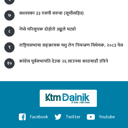
सशस्त्रका ३३ एसपी सरुवा (सूचीसहित)
७
नेप्से परिसूचक दोहोरो अङ्कले घट्यो
८
राष्ट्रियसभामा सङ्क्रामक पशु रोग नियन्त्रण विधेयक, २०८३ पेस
९
कांग्रेस पूर्वसभापति देउवा २६ साउनमा काठमाडौं उत्रिने
१०
Facebook
Twitter
Youtube