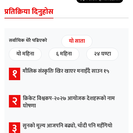
प्रतिक्रिया दिनुहोस
सर्वाधिक धेरै पढिएको
यो साता
यो महिना
६ महिना
२४ घण्टा
१
मौलिक संस्कृतिः खिर खाएर मनाइँदै साउन १५
२
क्रिकेट विश्वकप-२०२७ आयोजक देशहरूको नाम
घोषणा
३
सुनको मूल्य आजपनि बढ्यो, चाँदी पनि महँगियो