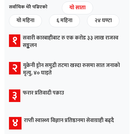
सर्वाधिक धेरै पढिएको
यो साता
यो महिना
६ महिना
२४ घण्टा
१
सवारी कारबाहीबाट रु एक करोड ३३ लाख राजस्व
सङ्कलन
२
युक्रेनी ड्रोन समुद्री तटमा खस्दा रुसमा सात जनाको
मृत्यु, ४० घाइते
३
फरार प्रतिवादी पक्राउ
४
राप्ती स्वास्थ्य विज्ञान प्रतिष्ठानमा सेवाग्राही बढ्दै