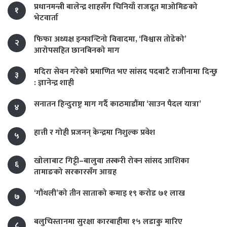
प्रधानमन्त्री बालेन्द्र शाहसँग चिनियाँ राजदूत माओमिङको
१
भेटवार्ता
फिफा अध्यक्ष इन्फान्टिनो विवादमा, ‘विश्वास तोडेको’
२
आरोपसहित छानबिनको माग
मदिरा सेवन गरेको प्रमाणित भए सांसद पदबाटै राजीनामा दिन्छु
३
: ज्ञानेन्द्र शाही
सनातन हिन्दुराष्ट्र माग गर्दै काठमाडौंमा ‘साउन पैदल यात्रा’
४
हात्ती र गोही प्रजनन् केन्द्रमा निशुल्क प्रवेश
५
खोलाबाट गिट्टी–बालुवा तस्करी रोक्न सांसद आशिका
६
तामाङको सरकारसँग आग्रह
‘गौंथली’को तीन साताको कमाइ १९ करोड ७१ लाख
७
बलुचिस्तानमा सुरक्षा कारबाहीमा १५ लडाकु मारिए
८