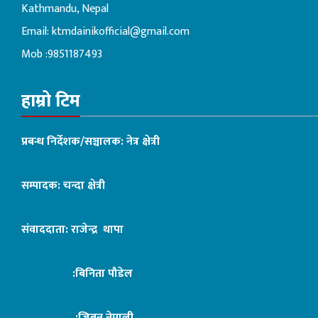
Kathmandu, Nepal
Email:
ktmdainikofficial@gmail.com
Mob :9851187493
हाम्रो टिम
प्रबन्ध निर्देशक/सञ्चालक: नेत्र क्षेत्री
सम्पादक: चन्दा क्षेत्री
संवाददाता: राजेन्द्र थापा
:बिनिता पौडेल
:जिबन नेपाली