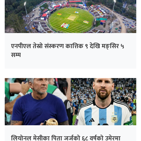
एनपीएल तेस्रो संस्करण कात्तिक ९ देखि मङ्सिर ५
सम्म
लियोनल मेसीका पिता जर्जको ६८ वर्षको उमेरमा