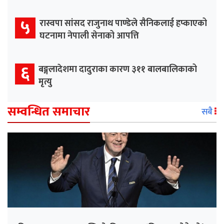
५
रास्वपा सांसद राजुनाथ पाण्डेले सैनिकलाई हप्काएको
घटनामा नेपाली सेनाको आपत्ति
६
बङ्गलादेशमा दादुराका कारण ३११ बालबालिकाको
मृत्यु
सम्वन्धित समाचार
सबै