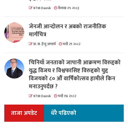
KTM Dainik
वैशाख २५ २०८३
जेनजी आन्दोलन र अबको राजनीतिक
मार्गचित्र
प्रा. डा. ईन्दु आचार्य
भदौ २९ २०८२
चिनियाँ जनताको जापानी आक्रमण विरुद्दको
युद्ध विजय र विश्वफासिष्ट विरुद्दको युद्द
विजयको ८० औं वार्षिकोत्सव हामीले किन
मनाउनुपर्दछ ?
KTM Dainik
भदौ १४ २०८२
ताजा अपडेट
धेरै पढिएको