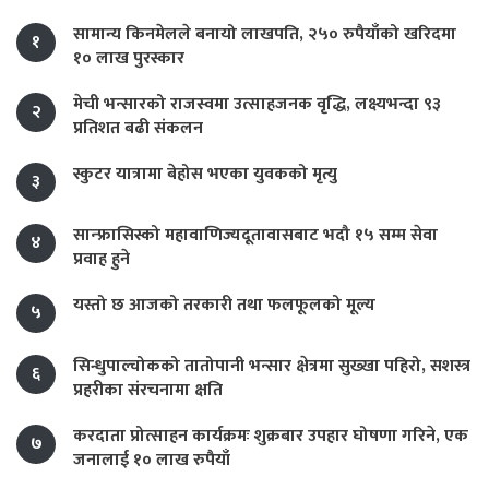
सामान्य किनमेलले बनायो लाखपति, २५० रुपैयाँको खरिदमा
१
१० लाख पुरस्कार
मेची भन्सारको राजस्वमा उत्साहजनक वृद्धि, लक्ष्यभन्दा ९३
२
प्रतिशत बढी संकलन
स्कुटर यात्रामा बेहोस भएका युवकको मृत्यु
३
सान्फ्रासिस्को महावाणिज्यदूतावासबाट भदौ १५ सम्म सेवा
४
प्रवाह हुने
यस्तो छ आजको तरकारी तथा फलफूलको मूल्य
५
सिन्धुपाल्चोकको तातोपानी भन्सार क्षेत्रमा सुख्खा पहिरो, सशस्त्र
६
प्रहरीका संरचनामा क्षति
करदाता प्रोत्साहन कार्यक्रमः शुक्रबार उपहार घोषणा गरिने, एक
७
जनालाई १० लाख रुपैयाँ