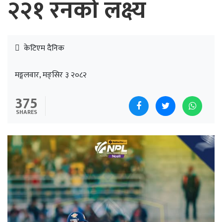
२२१ रनको लक्ष्य
केटिएम दैनिक
मङ्गलवार, मङ्सिर ३ २०८२
375
SHARES