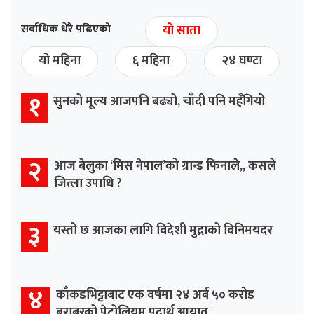
सर्वाधिक धेरै पढिएको
यो साता
यो महिना
६ महिना
२४ घण्टा
१
सुनको मूल्य आजपनि बढ्यो, चाँदी पनि महँगियो
२
आज बेलुका ‘मिस नेपाल’को ग्रान्ड फिनाले,, कसले
जित्ला उपाधि ?
३
यस्तो छ आजका लागि विदेशी मुद्राको विनिमयदर
४
काँकडभिट्टाबाट एक वर्षमा २४ अर्ब ५० करोड
बराबरको पेट्रोलियम पदार्थ आयात