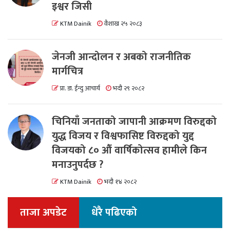
इश्वर जिसी
KTM Dainik
वैशाख २५ २०८३
जेनजी आन्दोलन र अबको राजनीतिक
मार्गचित्र
प्रा. डा. ईन्दु आचार्य
भदौ २९ २०८२
चिनियाँ जनताको जापानी आक्रमण विरुद्दको
युद्ध विजय र विश्वफासिष्ट विरुद्दको युद्द
विजयको ८० औं वार्षिकोत्सव हामीले किन
मनाउनुपर्दछ ?
KTM Dainik
भदौ १४ २०८२
ताजा अपडेट
धेरै पढिएको