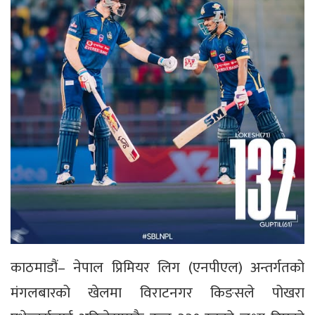
काठमाडौं– नेपाल प्रिमियर लिग (एनपीएल) अन्तर्गतको
मंगलबारको खेलमा विराटनगर किङसले पोखरा